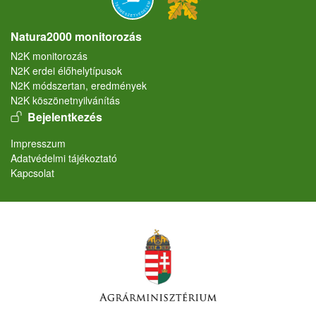
Natura2000 monitorozás
N2K monitorozás
N2K erdei élőhelytípusok
N2K módszertan, eredmények
N2K köszönetnyilvánítás
User account menu
Bejelentkezés
Lábléc
Impresszum
Adatvédelmi tájékoztató
Kapcsolat