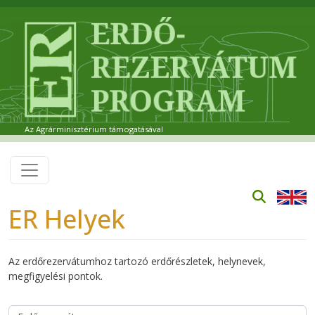
Ugrás a tartalomra
Az Agrárminisztérium támogatásával
ER Helyek
Az erdőrezervátumhoz tartozó erdőrészletek, helynevek,
megfigyelési pontok.