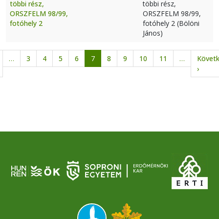
többi rész,
többi rész,
ORSZFELM 98/99,
ORSZFELM 98/99,
fotóhely 2
fotóhely 2 (Bölöni
János)
Oldalszámozás
…
3
4
5
6
7
8
9
10
11
…
Követ
lőző oldal
Követk
›