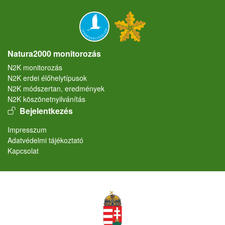
Natura2000 monitorozás
N2K monitorozás
N2K erdei élőhelytípusok
N2K módszertan, eredmények
N2K köszönetnyilvánítás
User account menu
Bejelentkezés
Lábléc
Impresszum
Adatvédelmi tájékoztató
Kapcsolat