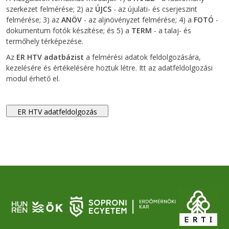
szerkezet felmérése; 2) az
ÚJCS
- az újulati- és cserjeszint
felmérése; 3) az
ANÖV
- az aljnövényzet felmérése; 4) a
FOTÓ
-
dokumentum fotók készítése; és 5) a
TERM
- a talaj- és
termőhely térképezése.
Az
ER HTV adatbázist
a felmérési adatok feldolgozására,
kezelésére és értékelésére hoztuk létre. Itt az adatfeldolgozási
modul érhető el.