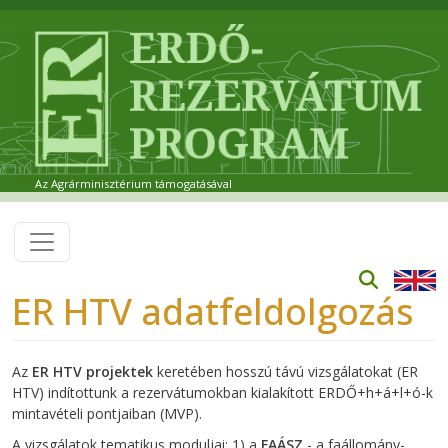
Ugrás a tartalomra
Az Agrárminisztérium támogatásával
ER HTV adatfeldolgozás
Az
ER HTV projektek
keretében hosszú távú vizsgálatokat (ER
HTV) indítottunk a rezervátumokban kialakított ERDŐ+h+á+l+ó-k
mintavételi pontjaiban (MVP).
A vizsgálatok tematikus moduljai: 1) a
FAÁSZ
- a faállomány-