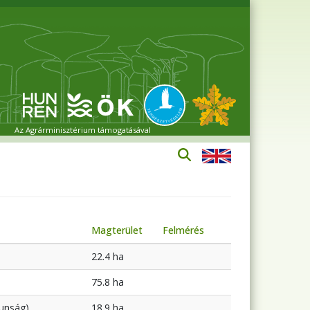
Az Agrárminisztérium támogatásával
Magterület
Felmérés
22.4 ha
75.8 ha
unság)
18.9 ha