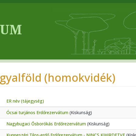
gyalföld (homokvidék)
ER név (tájegység)
Ócsai turjános Erdőrezervátum
(Kiskunság)
Nagybugaci Ősborókás Erdőrezervátum
(Kiskunság)
Kunpeszéri Tilos-erdő Erdőrezervátum - NINCS KIHIRDETVE
(Kisk