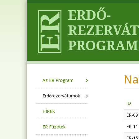
Ugrás a tartalomra
Na
Main navigation
Az ER Program
Erdőrezervátumok
ID
HÍREK
ER-09
ER-11
ER Füzetek
ER-15