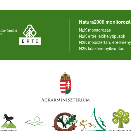
Natura2000 monitorozá
N2K monitorozás
N2K erdei élőhelytípusok
N2K módszertan, eredmény
N2K köszönetnyilvánítás