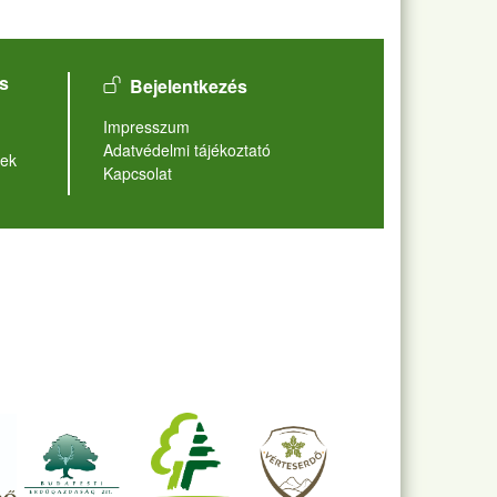
User account menu
s
Bejelentkezés
Lábléc
Impresszum
Adatvédelmi tájékoztató
ek
Kapcsolat