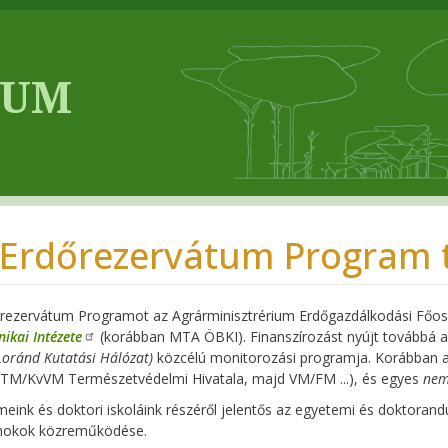
 Erdőrezervátum Program 
rezervátum Programot az Agrárminisztrérium Erdőgazdálkodási Főos
nikai Intézete
(korábban MTA ÖBKI). Finanszírozást nyújt továbbá 
Loránd Kutatási Hálózat)
közcélú monitorozási programja. Korábban 
TM/KvVM Természetvédelmi Hivatala, majd VM/FM ...), és egyes
nem
eink és doktori iskoláink részéről jelentős az egyetemi és doktoran
nokok közreműködése.