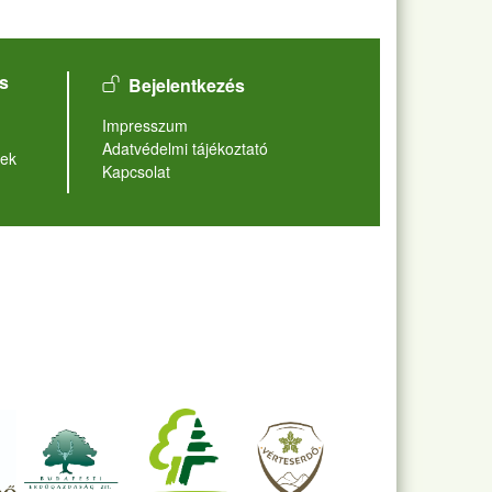
User account menu
s
Bejelentkezés
Lábléc
Impresszum
Adatvédelmi tájékoztató
ek
Kapcsolat