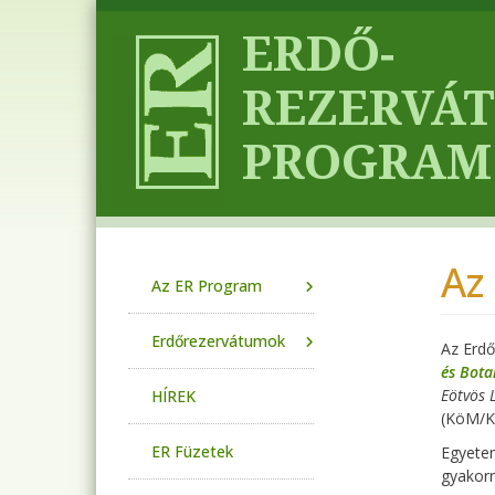
Ugrás a tartalomra
Az
Main navigation
Az ER Program
Erdőrezervátumok
Az Erdő
és Bota
Eötvös 
HÍREK
(KöM/K
ER Füzetek
Egyetem
gyakor