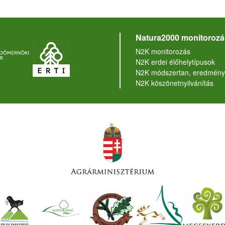
Natura2000 monitorozá
N2K monitorozás
N2K erdei élőhelytípusok
N2K módszertan, eredmény
N2K köszönetnyilvánítás