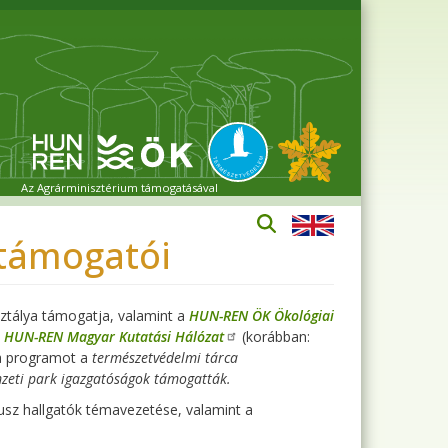
Az Agrárminisztérium támogatásával
támogatói
ztálya támogatja, valamint a
HUN-REN ÖK Ökológiai
a
HUN-REN Magyar Kutatási Hálózat
(korábban:
a programot a
természetvédelmi tárca
zeti park igazgatóságok támogatták.
dusz hallgatók témavezetése, valamint a