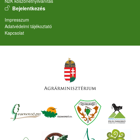
N2K köszönetnyilvánítás
User account menu
Bejelentkezés
Lábléc
Impresszum
Adatvédelmi tájékoztató
Kapcsolat