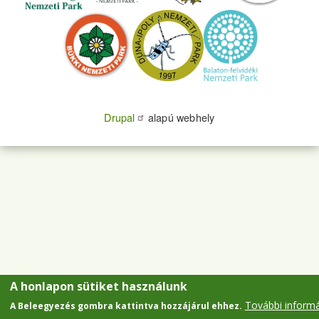
Drupal
alapú webhely
A honlapon sütiket használunk
További inform
A Beleegyezés gombra kattintva hozzájárul ehhez.