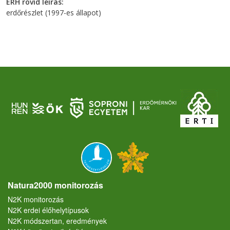
ERH rövid leírás
erdőrészlet (1997-es állapot)
Natura2000 monitorozás
N2K monitorozás
N2K erdei élőhelytípusok
N2K módszertan, eredmények