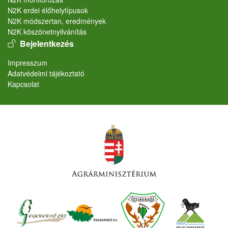
N2K erdei élőhelytípusok
N2K módszertan, eredmények
N2K köszönetnyilvánítás
User account menu
Bejelentkezés
Lábléc
Impresszum
Adatvédelmi tájékoztató
Kapcsolat