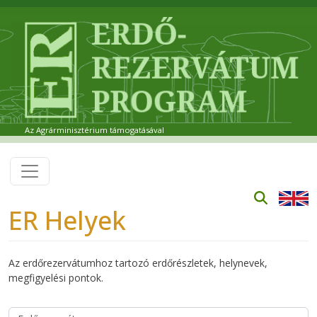
Ugrás a tartalomra
Az Agrárminisztérium támogatásával
ER Helyek
Az erdőrezervátumhoz tartozó erdőrészletek, helynevek,
megfigyelési pontok.