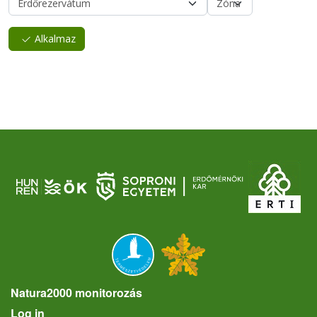
Alkalmaz
Natura2000 monitorozás
User account menu
Log in