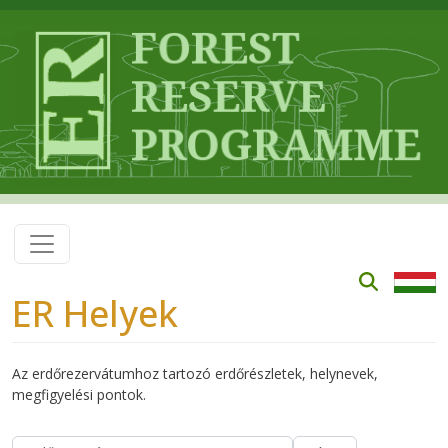
Skip to main content
ER Helyek
Az erdőrezervátumhoz tartozó erdőrészletek, helynevek,
megfigyelési pontok.