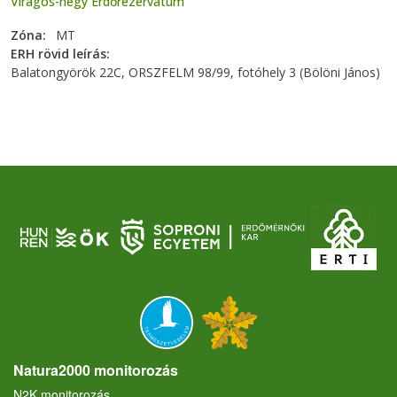
Virágos-hegy Erdőrezervátum
Zóna
MT
ERH rövid leírás
Balatongyörök 22C, ORSZFELM 98/99, fotóhely 3 (Bölöni János)
Natura2000 monitorozás
N2K monitorozás