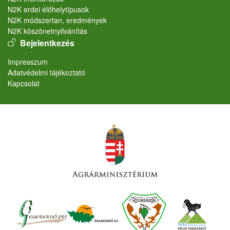
N2K erdei élőhelytípusok
N2K módszertan, eredmények
N2K köszönetnyilvánítás
User account menu
Bejelentkezés
Lábléc
Impresszum
Adatvédelmi tájékoztató
Kapcsolat