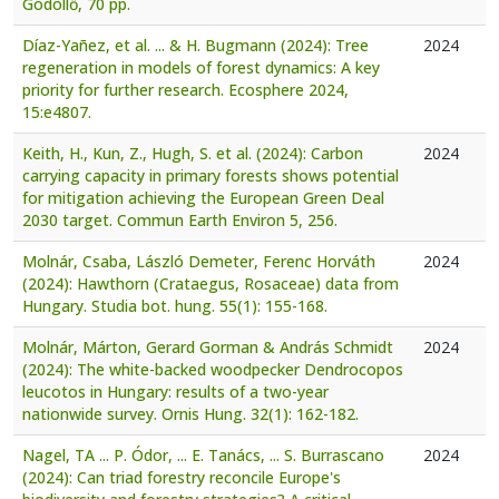
Gödöllő, 70 pp.
Díaz-Yañez, et al. ... & H. Bugmann (2024): Tree
2024
regeneration in models of forest dynamics: A key
priority for further research. Ecosphere 2024,
15:e4807.
Keith, H., Kun, Z., Hugh, S. et al. (2024): Carbon
2024
carrying capacity in primary forests shows potential
for mitigation achieving the European Green Deal
2030 target. Commun Earth Environ 5, 256.
Molnár, Csaba, László Demeter, Ferenc Horváth
2024
(2024): Hawthorn (Crataegus, Rosaceae) data from
Hungary. Studia bot. hung. 55(1): 155-168.
Molnár, Márton, Gerard Gorman & András Schmidt
2024
(2024): The white-backed woodpecker Dendrocopos
leucotos in Hungary: results of a two-year
nationwide survey. Ornis Hung. 32(1): 162-182.
Nagel, TA ... P. Ódor, ... E. Tanács, ... S. Burrascano
2024
(2024): Can triad forestry reconcile Europe's