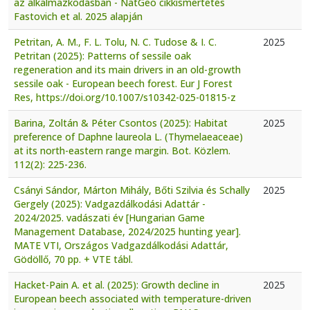
az alkalmazkodásban - NatGeo cikkismertetés
Fastovich et al. 2025 alapján
Petritan, A. M., F. L. Tolu, N. C. Tudose & I. C.
2025
Petritan (2025): Patterns of sessile oak
regeneration and its main drivers in an old-growth
sessile oak - European beech forest. Eur J Forest
Res, https://doi.org/10.1007/s10342-025-01815-z
Barina, Zoltán & Péter Csontos (2025): Habitat
2025
preference of Daphne laureola L. (Thymelaeaceae)
at its north-eastern range margin. Bot. Közlem.
112(2): 225-236.
Csányi Sándor, Márton Mihály, Bőti Szilvia és Schally
2025
Gergely (2025): Vadgazdálkodási Adattár -
2024/2025. vadászati év [Hungarian Game
Management Database, 2024/2025 hunting year].
MATE VTI, Országos Vadgazdálkodási Adattár,
Gödöllő, 70 pp. + VTE tábl.
Hacket-Pain A. et al. (2025): Growth decline in
2025
European beech associated with temperature-driven