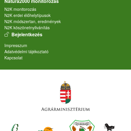
Natura2000 monitorozás
N2K monitorozás
N2K erdei élőhelytípusok
N2K módszertan, eredmények
N2K köszönetnyilvánítás
User account menu
Bejelentkezés
Lábléc
Impresszum
Adatvédelmi tájékoztató
Kapcsolat