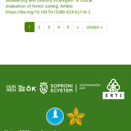
biodiversity and forestry strategies? A critical
evaluation of forest zoning. Ambio.
https://doi.org/10.1007/s13280-024-02116-2
Oldalszámozás
Következő oldal
Utolsó oldal
1
2
3
4
5
››
Utolsó »