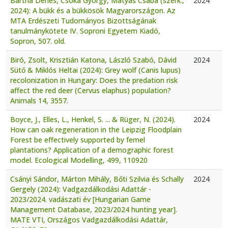
Bartha Dénes, Csóka György, Mátyás Csaba (szerk.,
2024
2024): A bükk és a bükkösök Magyarországon. Az
MTA Erdészeti Tudományos Bizottságának
tanulmánykötete IV. Soproni Egyetem Kiadó,
Sopron, 507. old.
Biró, Zsolt, Krisztián Katona, László Szabó, Dávid
2024
Sütő & Miklós Heltai (2024): Grey wolf (Canis lupus)
recolonization in Hungary: Does the predation risk
affect the red deer (Cervus elaphus) population?
Animals 14, 3557.
Boyce, J., Elles, L., Henkel, S. ... & Rüger, N. (2024).
2024
How can oak regeneration in the Leipzig Floodplain
Forest be effectively supported by femel
plantations? Application of a demographic forest
model. Ecological Modelling, 499, 110920
Csányi Sándor, Márton Mihály, Bőti Szilvia és Schally
2024
Gergely (2024): Vadgazdálkodási Adattár -
2023/2024. vadászati év [Hungarian Game
Management Database, 2023/2024 hunting year].
MATE VTI, Országos Vadgazdálkodási Adattár,