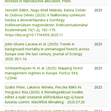
increase in reproductive allocation. PNAS
Horváth Bálint, Nagy-Khell Melinda, Barina Zoltán
2025
és Dobrosi Dénes (2025): A faállomány-szerkezet
hatása a denevérfaunára a Somhegy
Erdőrezervátum magterületén. Erdészettudományi
Közlemények 15(1-2), 165–175.
https://doi.org/10.17164/EK.2025.11
Jokin Idoate-Lacasia et al. (2025): Trends in
2025
background mortality in unmamaged forests across
Europe over the last century. Journal of Ecology
2025; 00:1-16.
Scherpenhuijzen N. et al. (2025): Mapping forest
2025
management regimes in Europe. ForEco 594,
122940
Szabó Péter, Lakatos Mónika, Pieczka Ildikó és
2025
Pongrácz Rita (2025): A felmelegedéssel tovább
nőhet a nyári zivatarok előfordulása egy új hazai
kutatás szerint. Másfélfok klímablog - 2025.07.29.