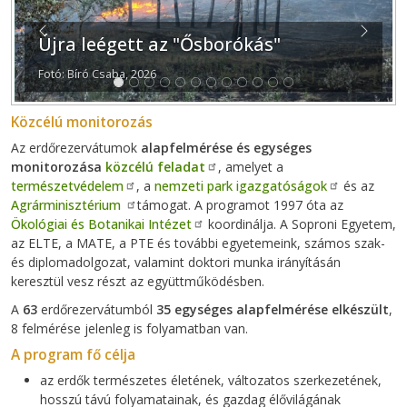
Previous
Next
Újra leégett az "Ősborókás"
Fotó: Bíró Csaba, 2026
Közcélú monitorozás
Az erdőrezervátumok
alapfelmérése és egységes
monitorozása
közcélú feladat
, amelyet a
természetvédelem
, a
nemzeti park igazgatóságok
és az
Agrárminisztérium
támogat. A programot 1997 óta az
Ökológiai és Botanikai Intézet
koordinálja. A Soproni Egyetem,
az ELTE, a MATE, a PTE és további egyetemeink, számos szak-
és diplomadolgozat, valamint doktori munka irányításán
keresztül vesz részt az együttműködésben.
A
63
erdőrezervátumból
35 egységes alapfelmérése elkészült
,
8 felmérése jelenleg is folyamatban van.
A program fő célja
az erdők természetes életének, változatos szerkezetének,
hosszú távú folyamatainak, és gazdag élővilágának