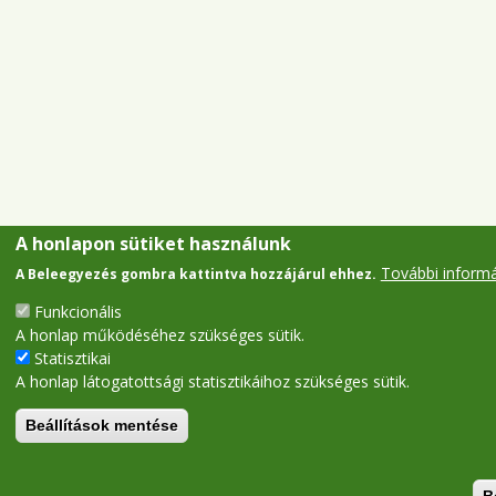
A honlapon sütiket használunk
További inform
A Beleegyezés gombra kattintva hozzájárul ehhez.
Funkcionális
A honlap működéséhez szükséges sütik.
Statisztikai
A honlap látogatottsági statisztikáihoz szükséges sütik.
Beállítások mentése