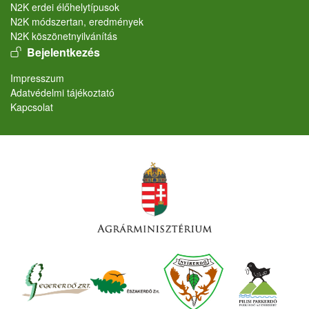
N2K erdei élőhelytípusok
N2K módszertan, eredmények
N2K köszönetnyilvánítás
User account menu
Bejelentkezés
Lábléc
Impresszum
Adatvédelmi tájékoztató
Kapcsolat