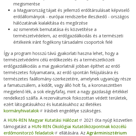
megismerése
a Magyarország tájait és jellemző erdőtársulásait képviselő
erdőállományok - európai rendszerbe illeszkedő - országos
hálózatának kialakítása és megőrzése
az ismeretek bemutatása és közvetítése a
természetvédelem, az erdőgazdálkodás és a természeti
értékeink iránt fogékony társadalmi csoportok felé
Így a program hosszú távú gyakorlati haszna lehet, hogy a
természetvédelmi célú erdőkezelés és a természetközeli
erdőgazdálkodás a mai gyakorlatnál jobban építhet az erdő
természetes folyamataira, az erdő spontán felújulására és
természetes faállomány-szerkezetére, amelynek ugyanúgy része
a famatuzsálem, a kidőlt, vagy álló holt fa, a koronaszintben
megjelenő lék, a sok elegyfafaj, mint a nagy gazdasági értékkel
rendelkező szálfa. A rezervátumok fokozottan védett területek,
ezért látogatásukhoz és kutatásukhoz az illetékes
kormányhivatalok
írásbeli engedélye szükséges.
A
HUN-REN Magyar Kutatási Hálózat
2021 óta nyújt közvetlen
támogatást a
HUN-REN Ökológiai Kutatóközpontnak közcélú
erdőmonitorzó feladatok
ellátására. Az
Agrárminisztérium