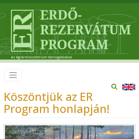
Ugrás a tartalomra
Az Agrárminisztérium támogatásával
Köszöntjük az ER
Program honlapján!