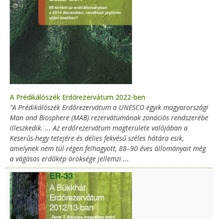
A Prédikálószék Erdőrezervátum 2022-ben
"A Prédikálószék Erdőrezervátum a UNESCO egyik magyarországi
Man and Biosphere (MAB) rezervátumának zonációs rendszerébe
illeszkedik. ... Az erdőrezervátum magterülete valójában a
Keserűs-hegy tetejére és délies fekvésű széles hátára esik,
amelynek nem túl régen felhagyott, 88–90 éves állományait még
a vágásos erdőkép öröksége jellemzi ...