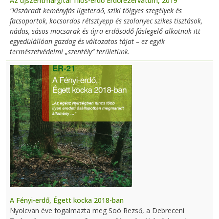
Az újszentmargitai Tilos-erdő Erdőrezervátum, 2019
"Kiszáradt keményfás ligeterdő, sziki tölgyes szegélyek és
facsoportok, kocsordos rétsztyepp és szolonyec szikes tisztások,
nádas, sásos mocsarak és újra erdősödő fáslegelő alkotnak itt
egyedülállóan gazdag és változatos tájat – ez egyik
természetvédelmi „szentély” területünk.
A Fényi-erdő, Égett kocka 2018-ban
Nyolcvan éve fogalmazta meg Soó Rezső, a Debreceni