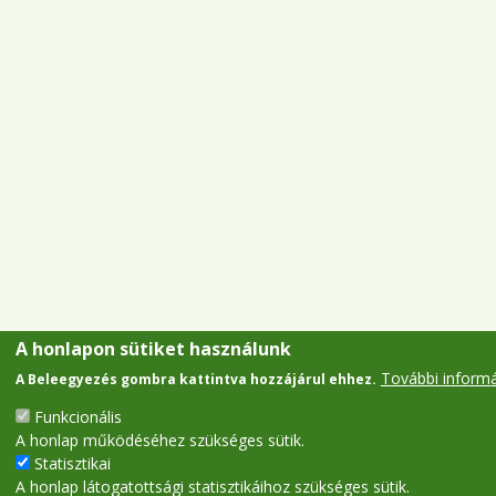
A honlapon sütiket használunk
További inform
A Beleegyezés gombra kattintva hozzájárul ehhez.
Funkcionális
A honlap működéséhez szükséges sütik.
Statisztikai
A honlap látogatottsági statisztikáihoz szükséges sütik.