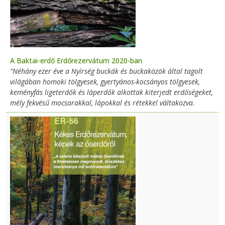
A Baktai-erdő Erdőrezervátum 2020-ban
"Néhány ezer éve a Nyírség buckák és buckaközök által tagolt
világában homoki tölgyesek, gyertyános-kocsányos tölgyesek,
keményfás ligeterdők és láperdők alkottak kiterjedt erdőségeket,
mély fekvésű mocsarakkal, lápokkal és rétekkel váltakozva.