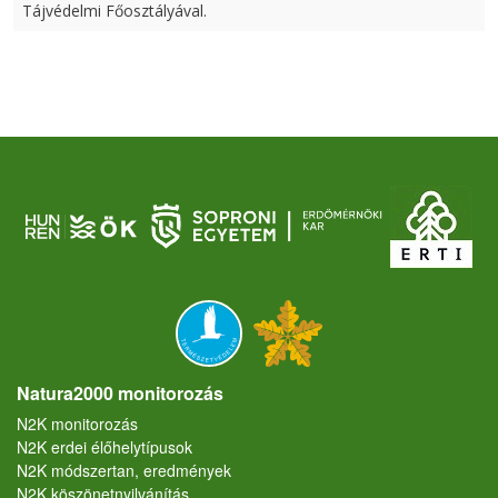
Tájvédelmi Főosztályával.
Natura2000 monitorozás
N2K monitorozás
N2K erdei élőhelytípusok
N2K módszertan, eredmények
N2K köszönetnyilvánítás