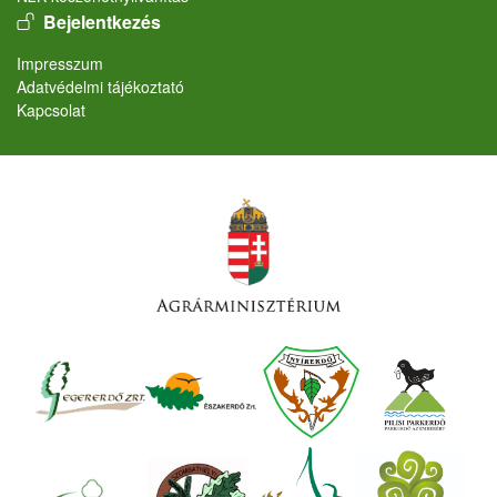
User account menu
Bejelentkezés
Lábléc
Impresszum
Adatvédelmi tájékoztató
Kapcsolat