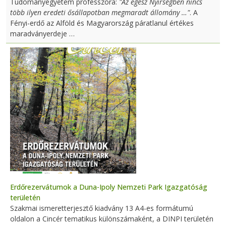
Tudományegyetem professzora:
"Az egész Nyírségben nincs
több ilyen eredeti ősállapotban megmaradt állomány …"
. A
Fényi-erdő az Alföld és Magyarország páratlanul értékes
maradványerdeje …
Erdőrezervátumok a Duna-Ipoly Nemzeti Park Igazgatóság
területén
Szakmai ismeretterjesztő kiadvány 13 A4-es formátumú
oldalon a Cincér tematikus különszámaként, a DINPI területén