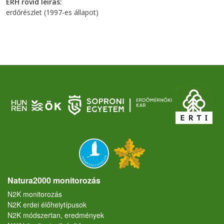
ERH rövid leírás
erdőrészlet (1997-es állapot)
Natura2000 monitorozás
N2K monitorozás
N2K erdei élőhelytípusok
N2K módszertan, eredmények