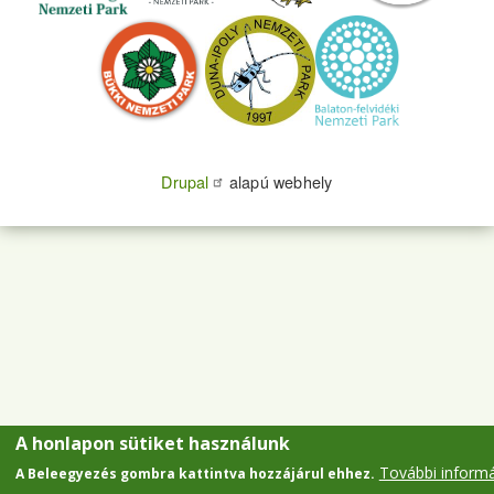
Drupal
alapú webhely
A honlapon sütiket használunk
További inform
A Beleegyezés gombra kattintva hozzájárul ehhez.