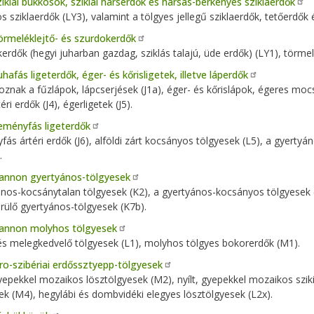
iklai bükkösök, sziklai hárserdők és hársas-berkenyés sziklaerdők
s sziklaerdők (LY3), valamint a tölgyes jellegű sziklaerdők, tetőerdők
rmeléklejtő- és szurdokerdők
erdők (hegyi juharban gazdag, sziklás talajú, üde erdők) (LY1), törmel
hafás ligeterdők, éger- és kőrisligetek, illetve láperdők
toznak a fűzlápok, lápcserjések (J1a), éger- és kőrislápok, égeres moc
éri erdők (J4), égerligetek (J5).
eményfás ligeterdők
ás ártéri erdők (J6), alföldi zárt kocsányos tölgyesek (L5), a gyerty
.
annon gyertyános-tölgyesek
nos-kocsánytalan tölgyesek (K2), a gyertyános-kocsányos tölgyesek
ülő gyertyános-tölgyesek (K7b).
annon molyhos tölgyesek
s melegkedvelő tölgyesek (L1), molyhos tölgyes bokorerdők (M1).
ro-szibériai erdőssztyepp-tölgyesek
gyepekkel mozaikos lösztölgyesek (M2), nyílt, gyepekkel mozaikos szi
ek (M4), hegylábi és dombvidéki elegyes lösztölgyesek (L2x).