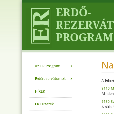
Ugrás a tartalomra
Na
Main navigation
Az ER Program
Erdőrezervátumok
A felmé
9110 M
HÍREK
Minden 
9130 S
ER Füzetek
A bükkö