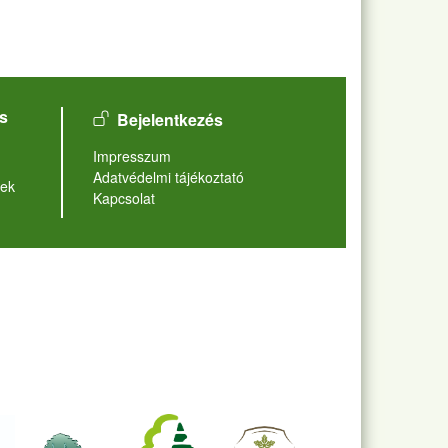
User account menu
s
Bejelentkezés
Lábléc
Impresszum
Adatvédelmi tájékoztató
ek
Kapcsolat