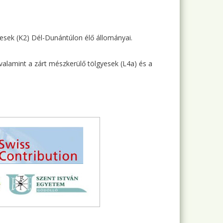
esek (K2) Dél-Dunántúlon élő állományai.
valamint a zárt mészkerülő tölgyesek (L4a) és a