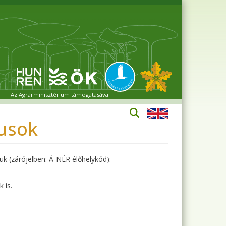
Az Agrárminisztérium támogatásával
pusok
uk (zárójelben: Á-NÉR élőhelykód):
 is.