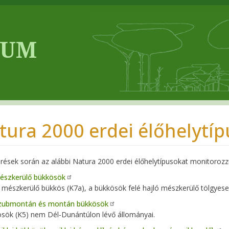
tura 2000 erdei élőhelytí
rések során az alábbi Natura 2000 erdei élőhelytípusokat monitorozz
észkerülő bükkösök
mészkerülő bükkös (K7a), a bükkösök felé hajló mészkerülő tölgyesek
zubmontán és montán bükkösök
sök (K5) nem Dél-Dunántúlon lévő állományai.