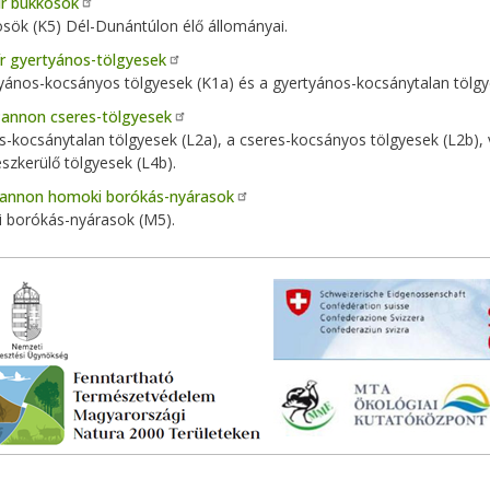
lír bükkösök
sök (K5) Dél-Dunántúlon élő állományai.
lír gyertyános-tölgyesek
yános-kocsányos tölgyesek (K1a) és a gyertyános-kocsánytalan tölgy
annon cseres-tölgyesek
s-kocsánytalan tölgyesek (L2a), a cseres-kocsányos tölgyesek (L2b), 
észkerülő tölgyesek (L4b).
annon homoki borókás-nyárasok
 borókás-nyárasok (M5).