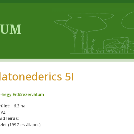
latonederics 5I
s-hegy Erdőrezervátum
rület
6.3 ha
VZ
id leírás
zlet (1997-es állapot)