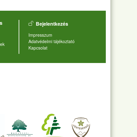
User account menu
s
Bejelentkezés
Lábléc
Impresszum
Adatvédelmi tájékoztató
ek
Kapcsolat