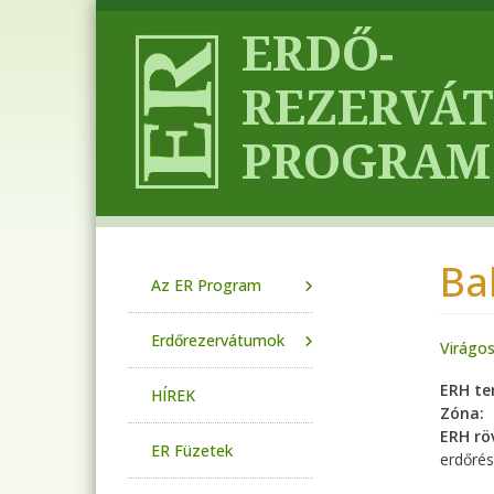
Ugrás a tartalomra
Ba
Main navigation
Az ER Program
Erdőrezervátumok
Virágo
ERH te
HÍREK
Zóna
ERH röv
ER Füzetek
erdőrés