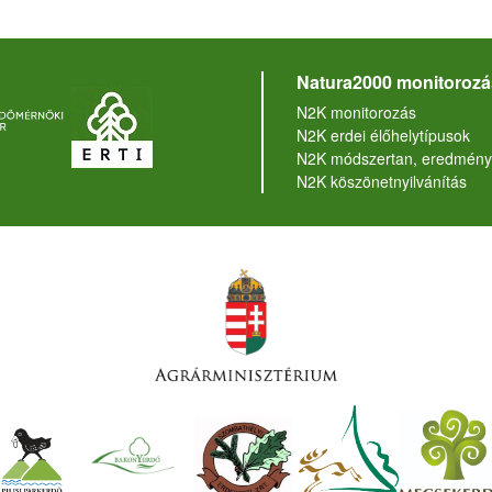
Natura2000 monitorozá
N2K monitorozás
N2K erdei élőhelytípusok
N2K módszertan, eredmény
N2K köszönetnyilvánítás