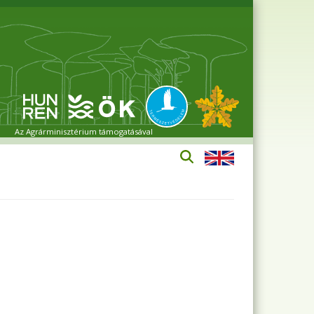
Az Agrárminisztérium támogatásával