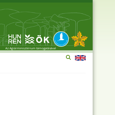
Az Agrárminisztérium támogatásával