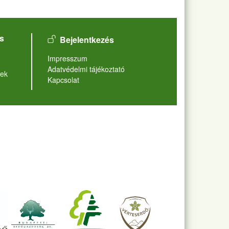
User account menu
s
Bejelentkezés
Lábléc
Impresszum
Adatvédelmi tájékoztató
ek
Kapcsolat