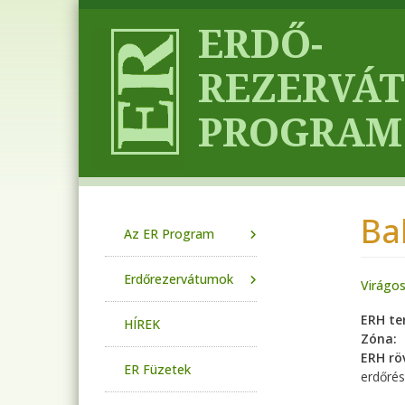
Ugrás a tartalomra
Ba
Main navigation
Az ER Program
Erdőrezervátumok
Virágo
ERH te
HÍREK
Zóna
ERH röv
ER Füzetek
erdőrés