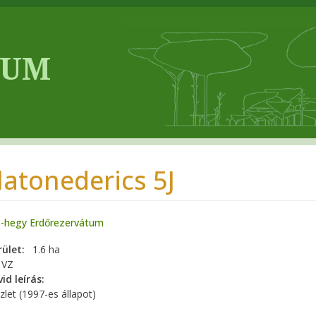
latonederics 5J
s-hegy Erdőrezervátum
rület
1.6 ha
VZ
id leírás
zlet (1997-es állapot)