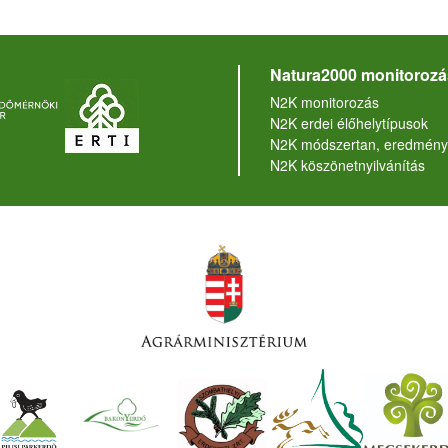
Natura2000 monitorozá
N2K monitorozás
N2K erdei élőhelytípusok
N2K módszertan, eredmény
N2K köszönetnyilvánítás