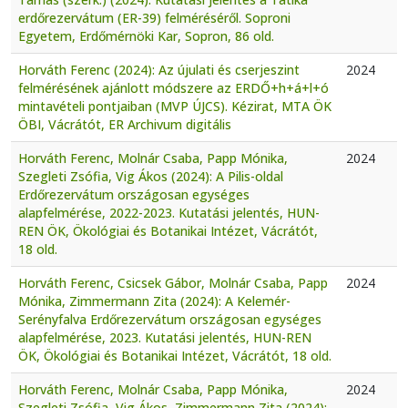
erdőrezervátum (ER-39) felméréséről. Soproni
Egyetem, Erdőmérnöki Kar, Sopron, 86 old.
Horváth Ferenc (2024): Az újulati és cserjeszint
2024
felmérésének ajánlott módszere az ERDŐ+h+á+l+ó
mintavételi pontjaiban (MVP ÚJCS). Kézirat, MTA ÖK
ÖBI, Vácrátót, ER Archivum digitális
Horváth Ferenc, Molnár Csaba, Papp Mónika,
2024
Szegleti Zsófia, Vig Ákos (2024): A Pilis-oldal
Erdőrezervátum országosan egységes
alapfelmérése, 2022-2023. Kutatási jelentés, HUN-
REN ÖK, Ökológiai és Botanikai Intézet, Vácrátót,
18 old.
Horváth Ferenc, Csicsek Gábor, Molnár Csaba, Papp
2024
Mónika, Zimmermann Zita (2024): A Kelemér-
Serényfalva Erdőrezervátum országosan egységes
alapfelmérése, 2023. Kutatási jelentés, HUN-REN
ÖK, Ökológiai és Botanikai Intézet, Vácrátót, 18 old.
Horváth Ferenc, Molnár Csaba, Papp Mónika,
2024
Szegleti Zsófia, Vig Ákos, Zimmermann Zita (2024):