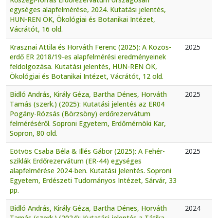
egységes alapfelmérése, 2024. Kutatási jelentés,
HUN-REN ÖK, Ökológiai és Botanikai Intézet,
Vácrátót, 16 old.
Krasznai Attila és Horváth Ferenc (2025): A Közös-
2025
erdő ER 2018/19-es alapfelmérési eredményeinek
feldolgozása. Kutatási jelentés, HUN-REN ÖK,
Ökológiai és Botanikai Intézet, Vácrátót, 12 old.
Bidló András, Király Géza, Bartha Dénes, Horváth
2025
Tamás (szerk.) (2025): Kutatási jelentés az ER04
Pogány-Rózsás (Börzsöny) erdőrezervátum
felméréséről. Soproni Egyetem, Erdőmérnöki Kar,
Sopron, 80 old.
Eötvös Csaba Béla & Illés Gábor (2025): A Fehér-
2025
sziklák Erdőrezervátum (ER-44) egységes
alapfelmérése 2024-ben. Kutatási Jelentés. Soproni
Egyetem, Erdészeti Tudományos Intézet, Sárvár, 33
pp.
Bidló András, Király Géza, Bartha Dénes, Horváth
2024
Tamás (szerk.) (2024): Kutatási jelentés a Tátika