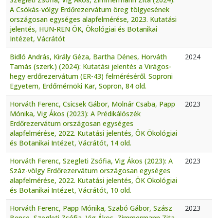
A Csókás-völgy Erdőrezervátum öreg tölgyesének
országosan egységes alapfelmérése, 2023. Kutatási
jelentés, HUN-REN ÖK, Ökológiai és Botanikai
Intézet, Vácrátót
Bidló András, Király Géza, Bartha Dénes, Horváth
2024
Tamás (szerk.) (2024): Kutatási jelentés a Virágos-
hegy erdőrezervátum (ER-43) felméréséről. Soproni
Egyetem, Erdőmérnöki Kar, Sopron, 84 old.
Horváth Ferenc, Csicsek Gábor, Molnár Csaba, Papp
2023
Mónika, Vig Ákos (2023): A Prédikálószék
Erdőrezervátum országosan egységes
alapfelmérése, 2022. Kutatási jelentés, ÖK Ökológiai
és Botanikai Intézet, Vácrátót, 14 old.
Horváth Ferenc, Szegleti Zsófia, Vig Ákos (2023): A
2023
Száz-völgy Erdőrezervátum országosan egységes
alapfelmérése, 2022. Kutatási jelentés, ÖK Ökológiai
és Botanikai Intézet, Vácrátót, 10 old.
Horváth Ferenc, Papp Mónika, Szabó Gábor, Szász
2023
Bence, Szegleti Zsófia, Vig Ákos, Zimmermann Zita