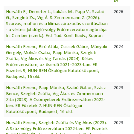
Év
Horváth F., Demeter L., Lukács M., Papp V., Szabó
2026
G., Szegleti Zs., Vig Á. & Zimmermann Z. (2026):
Szarvas, muflon és a klímaszárazodás szorításában
- a vértesi Juhdöglő-völgy Erdőrezervátum agóniája.
In: Czimber (szerk.): Erd. Tud. Konf. Kiadv., Sopron
Horváth Ferenc, Bíró Attila, Csicsek Gábor, Mányoki
2024
Gergely, Molnár Csaba, Papp Mónika, Szegleti
Zsófia, Vig Ákos és Vig Tamás (2024): Kékes
Erdőrezervátum, az őserdő 2021–2023-ban. ER
Füzetek 9, HUN-REN Ökológiai Kutatóközpont,
Budapest, 16 old.
Horváth Ferenc, Papp Mónika, Szabó Gábor, Szász
2023
Bence, Szegleti Zsófia, Vig Ákos és Zimmermann
Zita (2023): A Csörnyeberek Erdőrezervátum 2022-
ben. ER Füzetek 7. HUN-REN Ökológiai
Kutatóközpont, Budapest, 16 old.
Horváth Ferenc, Szegleti Zsófia és Vig Ákos (2023):
2023
A Száz-völgy Erdőrezervátum 2022-ben. ER Füzetek