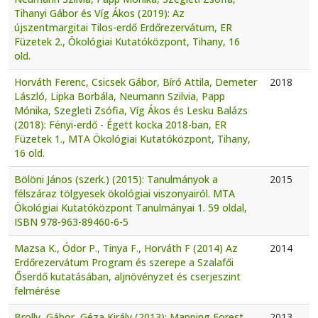
Tihanyi Gábor és Víg Ákos (2019): Az
újszentmargitai Tilos-erdő Erdőrezervátum, ER
Füzetek 2., Ökológiai Kutatóközpont, Tihany, 16
old.
Horváth Ferenc, Csicsek Gábor, Bíró Attila, Demeter
2018
László, Lipka Borbála, Neumann Szilvia, Papp
Mónika, Szegleti Zsófia, Víg Ákos és Lesku Balázs
(2018): Fényi-erdő - Égett kocka 2018-ban, ER
Füzetek 1., MTA Ökológiai Kutatóközpont, Tihany,
16 old.
Bölöni János (szerk.) (2015): Tanulmányok a
2015
félszáraz tölgyesek ökológiai viszonyairól. MTA
Ökológiai Kutatóközpont Tanulmányai 1. 59 oldal,
ISBN 978-963-89460-6-5
Mazsa K., Ódor P., Tinya F., Horváth F (2014) Az
2014
Erdőrezervátum Program és szerepe a Szalafői
Őserdő kutatásában, aljnövényzet és cserjeszint
felmérése
Brolly, Gábor, Géza Király (2013): Mapping Forest
2013