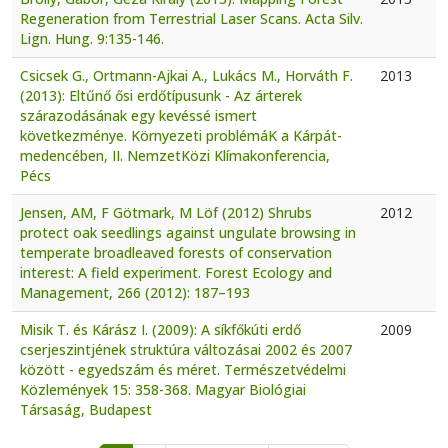
Regeneration from Terrestrial Laser Scans. Acta Silv.
Lign. Hung. 9:135-146.
Csicsek G., Ortmann-Ajkai A., Lukács M., Horváth F.
2013
(2013): Eltűnő ősi erdőtípusunk - Az árterek
szárazodásának egy kevéssé ismert
következménye. Környezeti problémáK a Kárpát-
medencében, II. NemzetKözi Klímakonferencia,
Pécs
Jensen, AM, F Götmark, M Löf (2012) Shrubs
2012
protect oak seedlings against ungulate browsing in
temperate broadleaved forests of conservation
interest: A field experiment. Forest Ecology and
Management, 266 (2012): 187–193
Misik T. és Kárász I. (2009): A síkfőkúti erdő
2009
cserjeszintjének struktúra változásai 2002 és 2007
között - egyedszám és méret. Természetvédelmi
Közlemények 15: 358-368. Magyar Biológiai
Társaság, Budapest