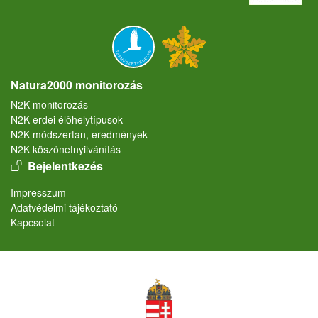
Natura2000 monitorozás
N2K monitorozás
N2K erdei élőhelytípusok
N2K módszertan, eredmények
N2K köszönetnyilvánítás
User account menu
Bejelentkezés
Lábléc
Impresszum
Adatvédelmi tájékoztató
Kapcsolat