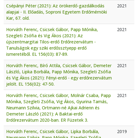
Csépányi Péter (2021): Az örökerdő-gazdálkodás
2021
alapjai - II. Előadás, Soproni Egyetem Erdőmérnöki
Kar, 67. old.
Horváth Ferenc, Csicsek Gábor, Papp Mónika,
2021
Szegleti Zsófia és Vig Ákos (2021): Az
újszentmargitai Tilos-erdő Erdőrezervátum -
Tanulságok egy sziki erdőssztyepp erdő
ismeretéből. EL 156(03): 87-89.
Horváth Ferenc, Bíró Attila, Csicsek Gábor, Demeter
2021
László, Lipka Borbála, Papp Mónika, Szegleti Zsófia
és Vig Ákos (2021): Fényi-erdő - egy erdőrezervátum
jelölt. EL 156(02): 47-50.
Horváth Ferenc, Csicsek Gábor, Molnár Csaba, Papp
2021
Mónika, Szegleti Zsófia, Vig Ákos, Gyurina Tamás,
Neumann Szilvia, Ortmann-né Ajkai Adrienn és
Demeter László (2021): A Baktai-erdő
Erdőrezervátum 2020-ban. ER Füzetek 3.
Horváth Ferenc, Csicsek Gábor, Lipka Borbála,
2019
Neumann Szilvia, Papp Mónika, Szegleti Zsófia,