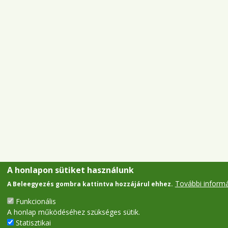
A honlapon sütiket használunk
További inform
A Beleegyezés gombra kattintva hozzájárul ehhez.
Funkcionális
A honlap működéséhez szükséges sütik.
Statisztikai