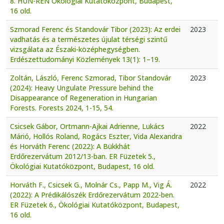
8. HUN-REN Ökológiai Kutatóközpont, Budapest,
16 old.
Szmorad Ferenc és Standovár Tibor (2023): Az erdei
2023
vadhatás és a természetes újulat térségi szintű
vizsgálata az Északi-középhegységben.
Erdészettudományi Közlemények 13(1): 1–19.
Zoltán, László, Ferenc Szmorad, Tibor Standovár
2023
(2024): Heavy Ungulate Pressure behind the
Disappearance of Regeneration in Hungarian
Forests. Forests 2024, 1-15, 54.
Csicsek Gábor, Ortmann-Ajkai Adrienne, Lukács
2022
Márió, Hollós Roland, Rogács Eszter, Vida Alexandra
és Horváth Ferenc (2022): A Bükkhát
Erdőrezervátum 2012/13-ban. ER Füzetek 5.,
Ökológiai Kutatóközpont, Budapest, 16 old.
Horváth F., Csicsek G., Molnár Cs., Papp M., Vig Á.
2022
(2022): A Prédikálószék Erdőrezervátum 2022-ben.
ER Füzetek 6., Ökológiai Kutatóközpont, Budapest,
16 old.