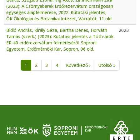
(2023): A Csörnyeberek Erdőrezervátum országosan
egységes alapfelmérése, 2022. Kutatási jelentés,
ÖK Ökológiai és Botanikai Intézet, Vácrátót, 11 old.
Bidló András, Király Géza, Bartha Dénes, Horváth
2023
Tamás (szerk.) (2023): Kutatási jelentés a Tóth-árok
ER-40 erdőrezervátum felméréséről. Soproni
Egyetem, Erdőmérnöki Kar, Sopron, 96 old.
Oldalszámozás
Következő oldal
Utolsó oldal
1
2
3
4
Következő ›
Utolsó »