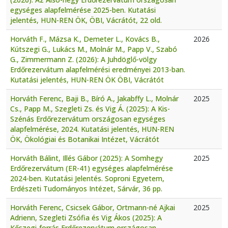
egységes alapfelmérése 2025-ben. Kutatási
jelentés, HUN-REN ÖK, ÖBI, Vácrátót, 22 old.
Horváth F., Mázsa K., Demeter L., Kovács B.,
2026
Kútszegi G., Lukács M., Molnár M., Papp V., Szabó
G., Zimmermann Z. (2026): A Juhdöglő-völgy
Erdőrezervátum alapfelmérési eredményei 2013-ban.
Kutatási jelentés, HUN-REN ÖK ÖBI, Vácrátót
Horváth Ferenc, Baji B., Bíró A., Jakabffy L., Molnár
2025
Cs., Papp M., Szegleti Zs. és Vig Á. (2025): A Kis-
Szénás Erdőrezervátum országosan egységes
alapfelmérése, 2024. Kutatási jelentés, HUN-REN
ÖK, Ökológiai és Botanikai Intézet, Vácrátót
Horváth Bálint, Illés Gábor (2025): A Somhegy
2025
Erdőrezervátum (ER-41) egységes alapfelmérése
2024-ben. Kutatási Jelentés. Soproni Egyetem,
Erdészeti Tudományos Intézet, Sárvár, 36 pp.
Horváth Ferenc, Csicsek Gábor, Ortmann-né Ajkai
2025
Adrienn, Szegleti Zsófia és Vig Ákos (2025): A
Kőszegi-forrás Erdőrezervátum országosan