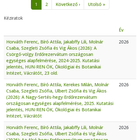
Oldalszámozás
Következő oldal
Utolsó oldal
1
2
Következő ›
Utolsó »
Kéziratok
Év
Horváth Ferenc, Bíró Attila, Jakabffy Lili, Molnár
2026
Csaba, Szegleti Zsófia és Vig Ákos (2026): A
Csörgő-völgy Erdőrezervátum országosan
egységes alapfelmérése, 2024-2025. Kutatási
jelentés, HUN-REN ÖK, Ökológiai és Botanikai
Intézet, Vácrátót, 23 old.
Horváth Ferenc, Bíró Attila, Kerekes Milán, Molnár
2026
Csaba, Szegleti Zsófia, Ulbert Zsófia és Vig Ákos
(2026): A Nagy-Sertés-hegy Erdőrezervátum
országosan egységes alapfelmérése, 2025. Kutatási
jelentés, HUN-REN ÖK, Ökológiai és Botanikai
Intézet, Vácrátót
Horváth Ferenc, Bíró Attila, Jakabffy Lili, Molnár
2026
Csaba, Szegleti Zsófia, Ulbert Zsófia és Vig Ákos
(2026): Az Alsó-hegy Erdőrezervátum országosan