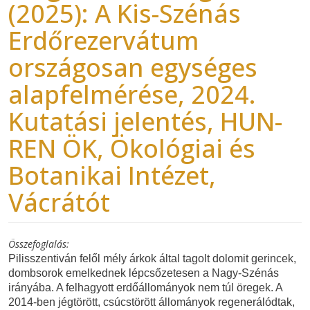
(2025): A Kis-Szénás
Erdőrezervátum
országosan egységes
alapfelmérése, 2024.
Kutatási jelentés, HUN-
REN ÖK, Ökológiai és
Botanikai Intézet,
Vácrátót
Összefoglalás
Pilisszentiván felől mély árkok által tagolt dolomit gerincek,
dombsorok emelkednek lépcsőzetesen a Nagy-Szénás
irányába. A felhagyott erdőállományok nem túl öregek. A
2014-ben jégtörött, csúcstörött állományok regenerálódtak,