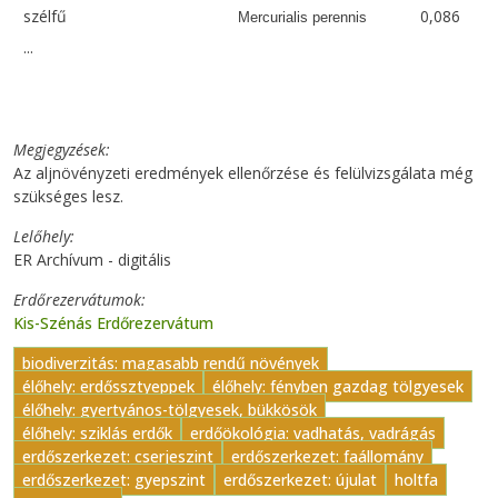
szélfű
0,086
Mercurialis perennis
...
Megjegyzések
Az aljnövényzeti eredmények ellenőrzése és felülvizsgálata még
szükséges lesz.
Lelőhely
ER Archívum - digitális
Erdőrezervátumok
Kis-Szénás Erdőrezervátum
biodiverzitás: magasabb rendű növények
élőhely: erdőssztyeppek
élőhely: fényben gazdag tölgyesek
élőhely: gyertyános-tölgyesek, bükkösök
élőhely: sziklás erdők
erdőökológia: vadhatás, vadrágás
erdőszerkezet: cserjeszint
erdőszerkezet: faállomány
erdőszerkezet: gyepszint
erdőszerkezet: újulat
holtfa