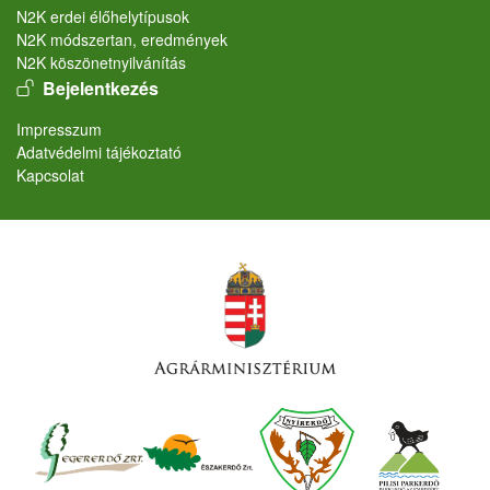
N2K erdei élőhelytípusok
N2K módszertan, eredmények
N2K köszönetnyilvánítás
User account menu
Bejelentkezés
Lábléc
Impresszum
Adatvédelmi tájékoztató
Kapcsolat