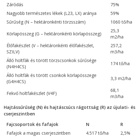
Záródás
75%
Nagyobb természetes lékek (L23, LX) aránya
59%
Sűrűség (N – hektáronkénti törzsszám)
1060 tő/ha
25,3
Körlapösszeg (G – hektáronkénti körlapösszeg)
m2/ha
Élőfakészlet (V – hektáronkénti élőfakészlet,
257,2
SZILV)
m3/ha
Álló holtfák és törött törzscsonkok sűrűsége
174 tő/ha
(N4H4CS)
Álló holtfák és törött csonkok körlapösszege
3,3 m2/ha
(G4H4CS)
68,1
Fekvő holtfakészlet (V4F)
m3/ha
Hajtássűrűség (N) és hajtáscsúcs rágottság (R) az újulati- és
cserjeszintben
Fajcsoportok és fafajok
N
R
Fafajok a magas cserjeszintben
4.517 tő/ha
2,5%