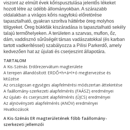
viszont az elmúlt évek kőrispusztulása jelentős lékeket
hozott létre az üdébb állományokban. A szárazabb
oldalakban a virágos kőris nagyfokú előretörése
tapasztalható, gyakran szorítva háttérbe öreg molyhos
tölgyeket. Öreg bükkfák kiszáradása is tapasztalható sekély
talajú termőhelyeken. A területen a szarvas, muflon, őz,
dám, vaddisznó sűrűségét társas vadászatokkal (és karban
tartott vadkerítéssel) szabályozza a Pilisi Parkerdő, amely
kedvezően hat az újulati és cserjeszint állapotára.
TARTALOM
A Kis-Szénás Erdőrezervátum magterülete
A terepen állandósított ERDŐ+h+á+l+ó megtervezése és
kitűzése
Az országosan egységes alapfelmérési módszertan áttekintése
A faállomány-szerkezeti alapfelmérés (FAÁSZ) eredményei
Az újulati- és cserjeszint alapfelmérés (ÚJCS) eredményei
Az aljnövényzeti alapfelmérés (ANÖV) eredményei
Hivatkozások
A Kis-Szénás ER magterületének főbb faállomány-
szerkezeti jellemzői