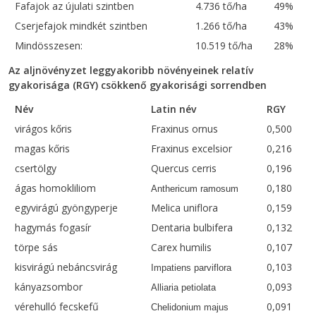
Fafajok az újulati szintben
4.736 tő/ha
49%
Cserjefajok mindkét szintben
1.266 tő/ha
43%
Mindösszesen:
10.519 tő/ha
28%
Az aljnövényzet leggyakoribb növényeinek relatív
gyakorisága (RGY) csökkenő gyakorisági sorrendben
Név
Latin név
RGY
virágos kőris
Fraxinus ornus
0,500
magas kőris
Fraxinus excelsior
0,216
csertölgy
Quercus cerris
0,196
ágas homokliliom
0,180
Anthericum ramosum
egyvirágú gyöngyperje
Melica uniflora
0,159
hagymás fogasír
Dentaria bulbifera
0,132
törpe sás
Carex humilis
0,107
kisvirágú nebáncsvirág
0,103
Impatiens parviflora
kányazsombor
0,093
Alliaria petiolata
vérehulló fecskefű
0,091
Chelidonium majus