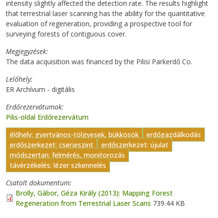
intensity slightly affected the detection rate. The results highlight
that terrestrial laser scanning has the ability for the quantitative
evaluation of regeneration, providing a prospective tool for
surveying forests of contiguous cover.
Megjegyzések
The data acquisition was financed by the Pilisi Parkerdő Co.
Lelőhely
ER Archívum - digitális
Erdőrezervátumok
Pilis-oldal Erdőrezervátum
élőhely: gyertyános-tölgyesek, bükkösök
erdőgazdálkodás
erdőszerkezet: cserjeszint
erdőszerkezet: újulat
módszertan: felmérés, monitorozás
távérzékelés: lézer szkennelés
Csatolt dokumentum
Brolly, Gábor, Géza Király (2013): Mapping Forest
Regeneration from Terrestrial Laser Scans
739.44 KB