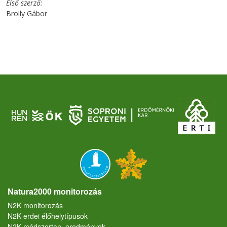
Első szerző
Brolly Gábor
Natura2000 monitorozás
N2K monitorozás
N2K erdei élőhelytípusok
N2K módszertan, eredmények