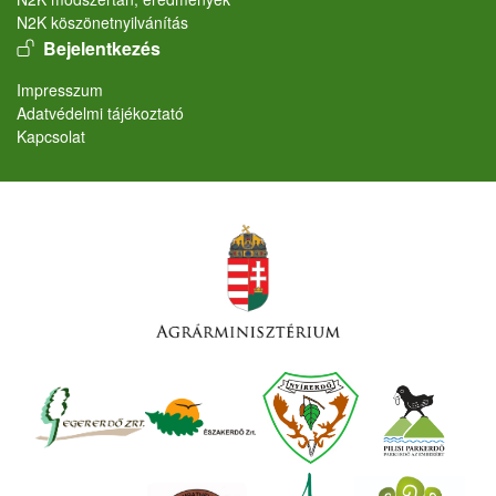
N2K köszönetnyilvánítás
User account menu
Bejelentkezés
Lábléc
Impresszum
Adatvédelmi tájékoztató
Kapcsolat