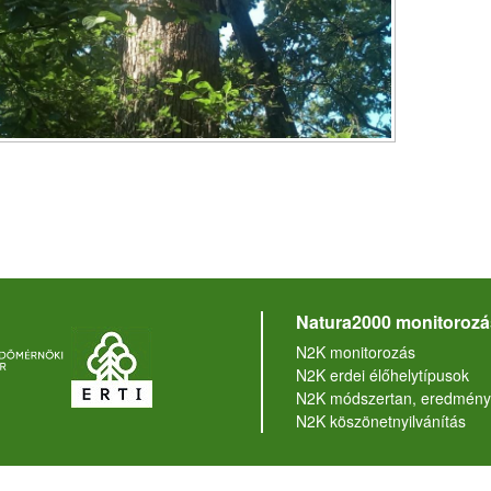
Natura2000 monitorozá
N2K monitorozás
N2K erdei élőhelytípusok
N2K módszertan, eredmény
N2K köszönetnyilvánítás