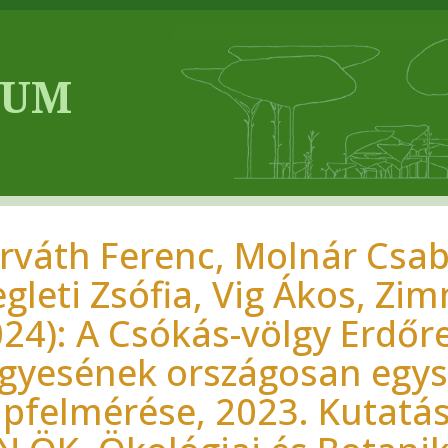
rváth Ferenc, Molnár Csab
egleti Zsófia, Vig Ákos, Z
024): A Csókás-völgy Erdő
lgyesének országosan egy
apfelmérése, 2023. Kutatás