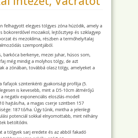
i Intézet, Vácrátót
gen felhagyott elegyes tölgyes zóna húzódik, amely a
es bokorerdővel mozaikol, lejtősztyep és sziklagyep
mborzat és mezoklíma, részben a termőhely/talaj
elhalmozódás szempontjából.
is, barkóca berkenye, mezei juhar, húsos som,
fafaj még mindig a molyhos tölgy, de azt
lnak a zónában, továbbá olasz tölgy, amelyeket a
fafajok szintenkénti gyakorisági profilja (5.
énylegesen is kevesebb, mint a D5-10cm átmérőjű
 a negatív exponenciális eloszlás-modell
 110 hajtás/ha, a magas cserje szintben 157
ége: 187 tő/ha. Úgy tűnik, mintha a jelenlegi
lási potenciál sokkal elnyomottabb, mint néhány
tek betöltődni.
t a tölgyek sarj eredete és az abból fakadó