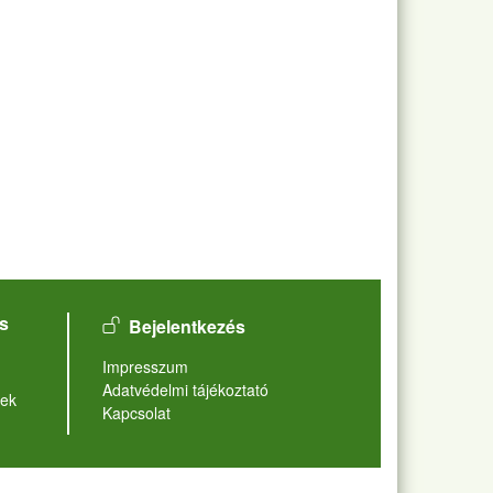
User account menu
s
Bejelentkezés
Lábléc
Impresszum
Adatvédelmi tájékoztató
ek
Kapcsolat