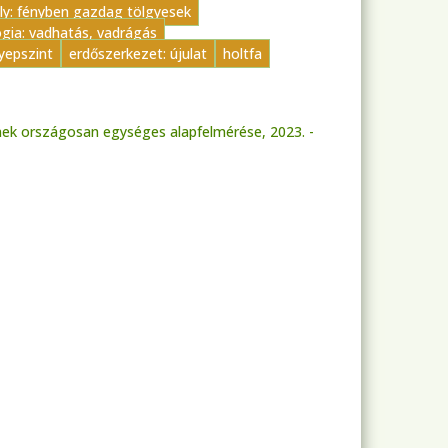
ly: fényben gazdag tölgyesek
gia: vadhatás, vadrágás
yepszint
erdőszerkezet: újulat
holtfa
nek országosan egységes alapfelmérése, 2023. -