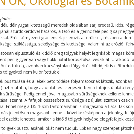
N ÖK, Ökológiai és Botanika
glalás
 déli, délnyugati kitettségű meredek oldalában sarj eredetű, idős, ré
ljánál szurdokerdővel határos, a tető és a gerinc felé pedig sajmeggy
okkal. Erős környezeti grádiensek jellemzik a területet, részben a do
sége, sziklássága, sekélysége és kitettsége, valamint az erózió, f
atosan elpusztuló és kidőlő öreg tölgyek helyét leginkább magas kőr
ént pedig gyertyán vagy bükk fiatal korosztályai veszik át. Uralkodó 
önítettük el), azonban kocsánytalan tölgyek és hibridjeik is előfordu
 tölgyektől nem különítettük el.
ek pusztulása és a lékek betöltődése folyamatosnak látszik, azonban a 
t) azt mutatja, hogy az újulati és cserjeszintben a fafajok újulata t
fák sűrűsége. Pedig ennél jóval magasabb sűrűségeknek kellene lennie
ásai szerint. A fafajok összesített sűrűsége az újulati szintben csak
ha. Ennél még a D5-10cm tartományban is magasabb a fiatal fák sűrűs
ás jelentősen magasabb lenne – következésképpen a jelenlegi felúju
del ezelőtt lehetett, amikor a kidőlő tölgyek helyébe elegyfafajok kezd
 tölgyek pusztulásának okát nem tudjuk. Ebben nagy szerepet játszha