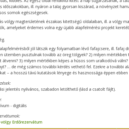
dás, kidőlés. Az egész oldal rendkívül kitett a nap sugárzásának, a tala
s időszakokban, ill. nyáron a talaj gyorsan kiszárad, a növényzet hama
úsos somok egészségesek.
s-völgy magterületének északias kitettségű oldalaiban, ill. a völgy 
tók, amelyeket érdemes volna egy újabb alapfelmérési projekt keretéb
ég.
alapfelmérésből jól látszik egy folyamatban lévő fafajcsere, ill. fafaj d
en ütemben pusztulnak tovább az öreg tölgyek? 2) milyen mértékben t
t átvenni? 3) milyen mértékben képes a húsos som uralkodóvá válni? 4
yt? … de még számos további kérdés vethető fel. Ezekre a további a
kat – a hosszú távú kutatások lényege és hasznossága éppen ebben re
zések
si jelentés nyilvános, szabadon letölthető (lásd a csatolt fájlt).
y
ívum - digitális
zervátumok
-völgy Erdőrezervátum