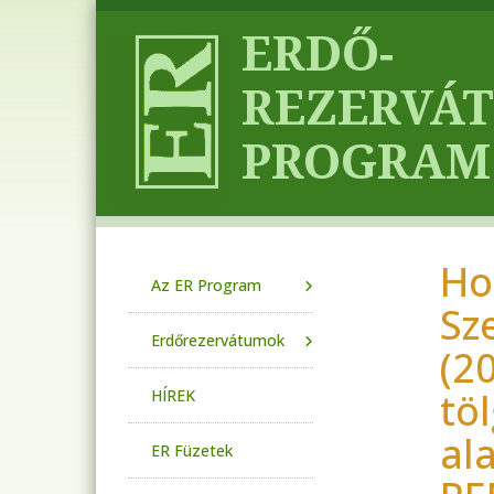
Ugrás a tartalomra
Ho
Main navigation
Az ER Program
Sz
Erdőrezervátumok
(2
tö
HÍREK
al
ER Füzetek