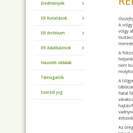
RE
Eredmények
ER Kutatások
Összefo
A völgy
völgy a
ER Archívum
tisztás
meredek
ER Adatbázisok
A fokoz
helyenk
Hasonló oldalak
nem kül
molyhos
Támogatók
A tölgy
tábláza
Szerzői jog
fiatal 
várakoz
hajtás/
vadnyom
évtized
Az öreg