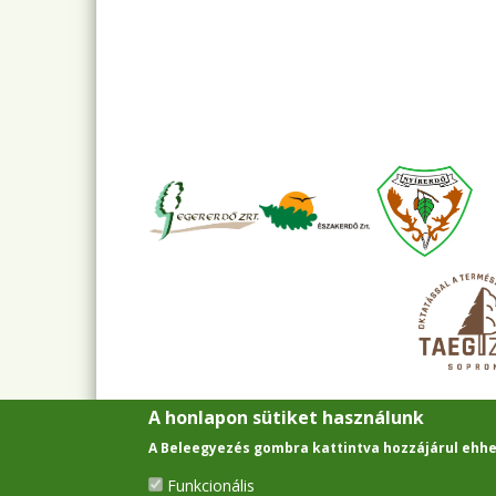
A honlapon sütiket használunk
A Beleegyezés gombra kattintva hozzájárul ehhe
Funkcionális