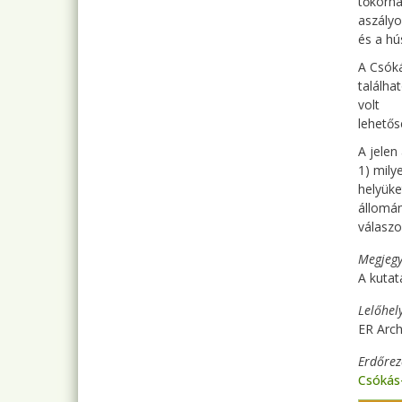
tőkorha
aszályo
és a h
A Csóká
találha
volt
lehetős
A jelen 
1) mily
helyüke
állomán
válaszo
Megjegy
A kutatá
Lelőhel
ER Arch
Erdőre
Csókás