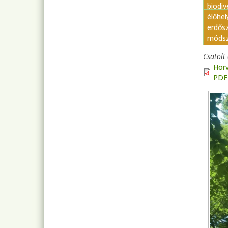
biodi
élőhel
erdősz
módsz
Csatol
Horv
PDF