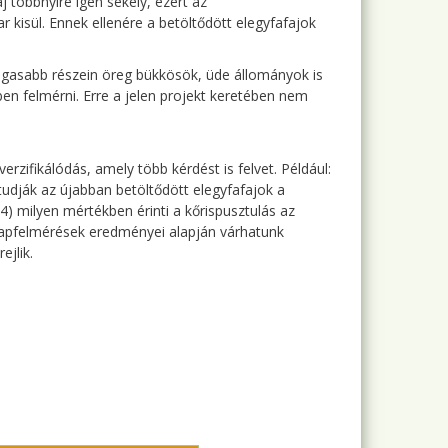
j többnyire igen sekély, ezért az
r kisül. Ennek ellenére a betöltődött elegyfafajok
magasabb részein öreg bükkösök, üde állományok is
en felmérni. Erre a jelen projekt keretében nem
iverzifikálódás, amely több kérdést is felvet. Például:
udják az újabban betöltődött elegyfafajok a
) milyen mértékben érinti a kőrispusztulás az
lapfelmérések eredményei alapján várhatunk
jlik.