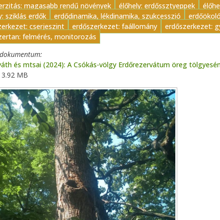
verzitás: magasabb rendű növények
élőhely: erdőssztyeppek
élőhe
y: sziklás erdők
erdődinamika, lékdinamika, szukcesszió
erdőökoló
erkezet: cserjeszint
erdőszerkezet: faállomány
erdőszerkezet: g
ertan: felmérés, monitorozás
t dokumentum
áth és mtsai (2024): A Csókás-völgy Erdőrezervátum öreg tölgyesé
3.92 MB