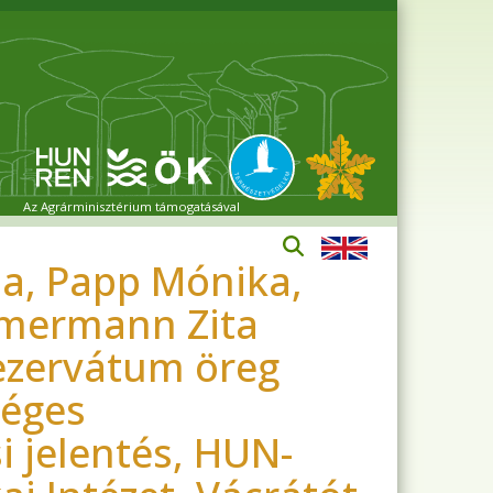
Az Agrárminisztérium támogatásával
a, Papp Mónika,
immermann Zita
rezervátum öreg
séges
i jelentés, HUN-