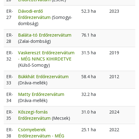
ER-
Dávodi-erdő
52.3 ha
2023
27
Erdőrezervátum
(Somogyi-
dombság)
ER-
Baláta-tó Erdőrezervátum
76.1 ha
28
(Zalai-dombság)
ER-
Vaskereszt Erdőrezervátum
31.5 ha
2019
32
- MÉG NINCS KIHIRDETVE
(Külső-Somogy)
ER-
Bükkhát Erdőrezervátum
58.4 ha
2012
33
(Dráva-mellék)
ER-
Matty Erdőrezervátum
32.2 ha
34
(Dráva-mellék)
ER-
Kőszegi-forrás
31.0 ha
2024
35
Erdőrezervátum
(Mecsek)
ER-
Csörnyeberek
25.1 ha
2022
38
Erdőrezervátum - MÉG