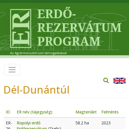
Ugrás a tartalomra
Az Agrárminisztérium támogatásával
Dél-Dunántúl
ID
ER név (tájegység)
Magterület
Felmérés
ER-
Ropolyi-erdő
58.2 ha
2023
26
Erdőrezervátum
(Zselic)