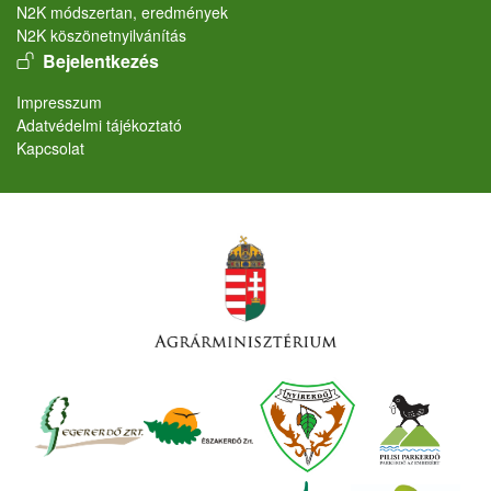
N2K módszertan, eredmények
N2K köszönetnyilvánítás
User account menu
Bejelentkezés
Lábléc
Impresszum
Adatvédelmi tájékoztató
Kapcsolat