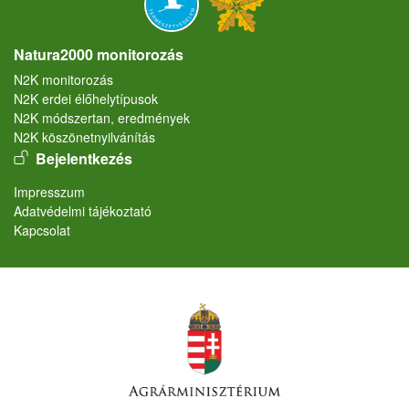
Natura2000 monitorozás
N2K monitorozás
N2K erdei élőhelytípusok
N2K módszertan, eredmények
N2K köszönetnyilvánítás
User account menu
Bejelentkezés
Lábléc
Impresszum
Adatvédelmi tájékoztató
Kapcsolat