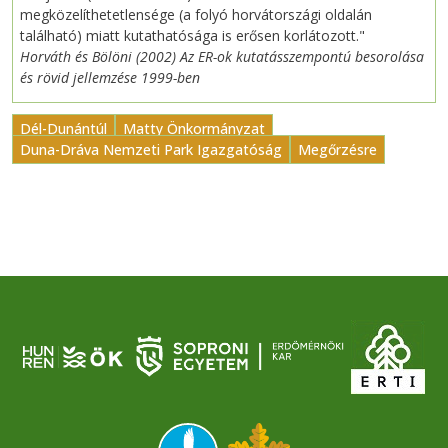
megközelíthetetlensége (a folyó horvátországi oldalán
található) miatt kutathatósága is erősen korlátozott."
Horváth és Bölöni (2002) Az ER-ok kutatásszempontú besorolása
és rövid jellemzése 1999-ben
Dél-Dunántúl
Matty Önkormányzat
Duna-Dráva Nemzeti Park Igazgatóság
Megőrzésre