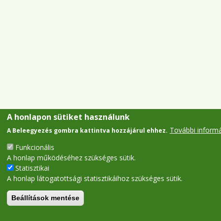
A honlapon sütiket használunk
További inform
A Beleegyezés gombra kattintva hozzájárul ehhez.
Funkcionális
A honlap működéséhez szükséges sütik.
Statisztikai
A honlap látogatottsági statisztikáihoz szükséges sütik.
Beállítások mentése