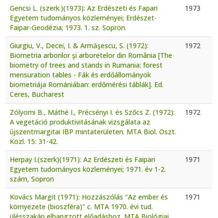
Gencsi L. (szerk.)(1973): Az Erdészeti és Fapari
1973
Egyetem tudományos közleményei; Erdészet-
Faipar-Geodézia; 1973. 1. sz. Sopron.
Giurgiu, V., Decei, I. & Armăşescu, S. (1972):
1972
Biometria arborilor şi arboretelor din România [The
biometry of trees and stands in Rumania: forest
mensuration tables - Fák és erdőállományok
biometriája Romániában: erdőmérési táblák]. Ed.
Ceres, Bucharest
Zólyomi B., Máthé I., Précsényi I. és Szőcs Z. (1972):
1972
A vegetáció produktivitásának vizsgálata az
újszentmargitai IBP mintaterületen. MTA Biol. Oszt.
Közl. 15: 31-42.
Herpay I.(szerk)(1971): Az Erdészeti és Faipari
1971
Egyetem tudományos közleményei; 1971. év 1-2.
szám, Sopron
Kovács Margit (1971): Hozzászólás "Az ember és
1971
környezete (bioszféra)" c. MTA 1970. évi tud.
ülésszakán elhangzott előadáshoz. MTA Biológiai