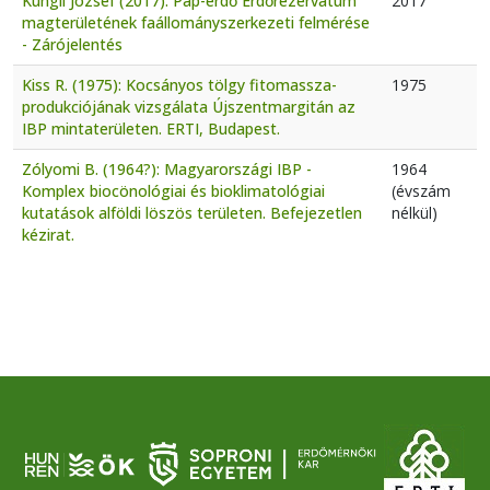
Kungli József (2017): Pap-erdő Erdőrezervátum
2017
magterületének faállományszerkezeti felmérése
- Zárójelentés
Kiss R. (1975): Kocsányos tölgy fitomassza-
1975
produkciójának vizsgálata Újszentmargitán az
IBP mintaterületen. ERTI, Budapest.
Zólyomi B. (1964?): Magyarországi IBP -
1964
Komplex biocönológiai és bioklimatológiai
(évszám
kutatások alföldi löszös területen. Befejezetlen
nélkül)
kézirat.