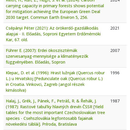
carrying capacity in primary forests shows potential
for mitigation achieving the European Green Deal
2030 target. Commun Earth Environ 5, 256.
Csépányi Péter (2021): Az örökerdő-gazdálkodás
2021
alapjai - II. Előadás, Soproni Egyetem Erdőmérnöki
Kar, 67. old.
Führer E. (2007): Erdei ökoszisztémák
2007
szervesanyag-mennyisége a klímatényezők
függvényében. Előadás, Sopron
Klepac, D. et al. (1996): Hrast lužnjak (Quercus robur
1996
L.) u Hrvatskoj [Pedunculate oak (Quercus robur L.)
in Croatia. Vinkovci, Zagreb (angol részek
kimásolva)
Halaj, J., Grék, J., Pánek, F., Petráš, R. & Řehák, J.
1987
(1987): Rastové tabul'ky hlavných drevín ČSSR [Yield
tables for the most important Czechoslovakian tree
species - Csehszlovákia legfontosabb fajainak
növekedési táblái]. Príroda, Bratislava