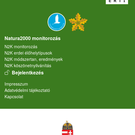
Natura2000 monitorozás
N2K monitorozás
N2K erdei élőhelytípusok
N2K módszertan, eredmények
N2K köszönetnyilvánítás
User account menu
Bejelentkezés
Lábléc
Impresszum
Adatvédelmi tájékoztató
Kapcsolat