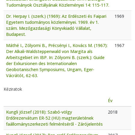
Tudományok Osztályának Közleményei 14: 115-117.
Dr. Herpay I. (szerk.) (1969): Az Erdészeti és Faipari
1969
Egyetem tudományos közleményei. 1969. év 1.
szám. Mezőgazdasági Könyvkiadó Vállalat,
Budapest.
Máthé I., Zólyomi B., Précsényi I., Kovács M. (1967):
1967
Der Alkali-Waldsteppenwald von Margita als
Arbeitsgebiet im IBP. In: Zólyomi B. (szerk.): Guide
der Exkursionen des Internationalen
Geobotanischen Symposiums, Ungarn, Eger-
Vácrátót, 62-63.
Kéziratok
Év
Kungli József (2018): Szabó-völgy
2018
Erdőrezervátum ER-52 (HU) magterületének
faállományszerkezeti felméréséről - Zárójelentés