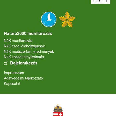
Natura2000 monitorozás
N2K monitorozás
N2K erdei élőhelytípusok
N2K módszertan, eredmények
N2K köszönetnyilvánítás
User account menu
Bejelentkezés
Lábléc
Impresszum
Adatvédelmi tájékoztató
Kapcsolat