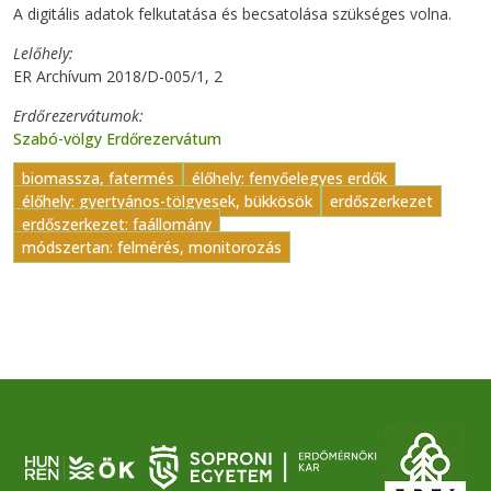
A digitális adatok felkutatása és becsatolása szükséges volna.
Lelőhely
ER Archívum 2018/D-005/1, 2
Erdőrezervátumok
Szabó-völgy Erdőrezervátum
biomassza, fatermés
élőhely: fenyőelegyes erdők
élőhely: gyertyános-tölgyesek, bükkösök
erdőszerkezet
erdőszerkezet: faállomány
módszertan: felmérés, monitorozás