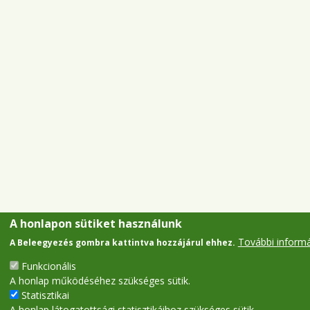
A honlapon sütiket használunk
További inform
A Beleegyezés gombra kattintva hozzájárul ehhez.
Funkcionális
A honlap működéséhez szükséges sütik.
Statisztikai
A honlap látogatottsági statisztikáihoz szükséges sütik.