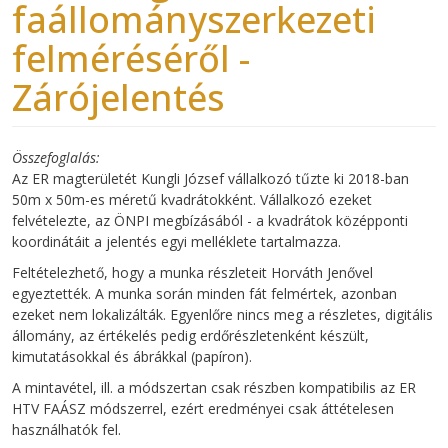
faállományszerkezeti
felméréséről -
Zárójelentés
Összefoglalás
Az ER magterületét Kungli József vállalkozó tűzte ki 2018-ban
50m x 50m-es méretű kvadrátokként. Vállalkozó ezeket
felvételezte, az ÖNPI megbízásából - a kvadrátok középponti
koordinátáit a jelentés egyi melléklete tartalmazza.
Feltételezhető, hogy a munka részleteit Horváth Jenővel
egyeztették. A munka során minden fát felmértek, azonban
ezeket nem lokalizálták. Egyenlőre nincs meg a részletes, digitális
állomány, az értékelés pedig erdőrészletenként készült,
kimutatásokkal és ábrákkal (papíron).
A mintavétel, ill. a módszertan csak részben kompatibilis az ER
HTV FAÁSZ módszerrel, ezért eredményei csak áttételesen
használhatók fel.