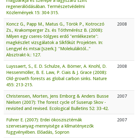
magbankja és szerepe a lágyszárú szint
regenerálódásában. Természetvédelmi
Közlemények 15: 304-315.
Koncz G., Papp M., Matus G., Török P., Kotroczó
2008
Zs., Krakomperger Zs. és Tóthmérész B. (2008):
Milyen egy cseres-tölgyes erdő "emlékezete":
magkészlet vizsgálatok a Síkfőkút Projekten. In:
Lengyel és mtsai [szerk.]: "Molekuláktól..."
Absztrakt-k.: 127.
Luyssaert, S., E. D. Schulze, A. Börner, A. Knohl, D.
2008
Hessenmöller, B. E. Law, P. Ciais & J. Grace (2008):
Old-growth forests as global carbon sinks. Nature
455: 213-215.
Christensen, Morten, Jens Emborg & Anders Busse
2007
Nielsen (2007): The forest cycle of Suserup Skov -
revisited and revised. Ecological Bulletins 52: 33-42.
Führer E. (2007): Erdei ökoszisztémák
2007
szervesanyag-mennyisége a klímatényezők
függvényében. Előadás, Sopron