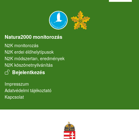
Natura2000 monitorozás
N2K monitorozás
N2K erdei élőhelytípusok
N2K módszertan, eredmények
N2K köszönetnyilvánítás
User account menu
Bejelentkezés
Lábléc
Impresszum
Adatvédelmi tájékoztató
Kapcsolat