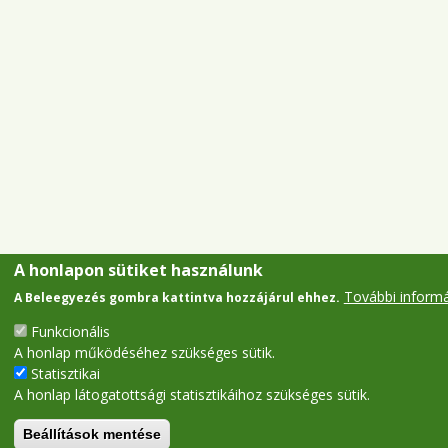
A honlapon sütiket használunk
További inform
A Beleegyezés gombra kattintva hozzájárul ehhez.
Funkcionális
A honlap működéséhez szükséges sütik.
Statisztikai
A honlap látogatottsági statisztikáihoz szükséges sütik.
Beállítások mentése