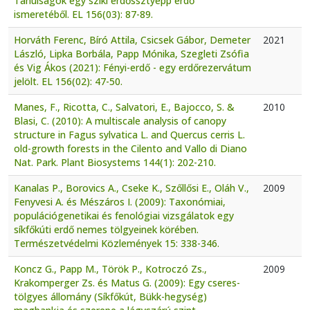
Tanulságok egy sziki erdőssztyepp erdő
ismeretéből. EL 156(03): 87-89.
Horváth Ferenc, Bíró Attila, Csicsek Gábor, Demeter
2021
László, Lipka Borbála, Papp Mónika, Szegleti Zsófia
és Vig Ákos (2021): Fényi-erdő - egy erdőrezervátum
jelölt. EL 156(02): 47-50.
Manes, F., Ricotta, C., Salvatori, E., Bajocco, S. &
2010
Blasi, C. (2010): A multiscale analysis of canopy
structure in Fagus sylvatica L. and Quercus cerris L.
old-growth forests in the Cilento and Vallo di Diano
Nat. Park. Plant Biosystems 144(1): 202-210.
Kanalas P., Borovics A., Cseke K., Szőllősi E., Oláh V.,
2009
Fenyvesi A. és Mészáros I. (2009): Taxonómiai,
populációgenetikai és fenológiai vizsgálatok egy
síkfőkúti erdő nemes tölgyeinek körében.
Természetvédelmi Közlemények 15: 338-346.
Koncz G., Papp M., Török P., Kotroczó Zs.,
2009
Krakomperger Zs. és Matus G. (2009): Egy cseres-
tölgyes állomány (Síkfőkút, Bükk-hegység)