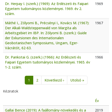
Dr. Herpay I. (szerk.) (1969): Az Erdészeti és Faipari
1969
Egyetem tudományos közleményei. 1969. év 2.
szám.
Máthé I., Zólyomi B., Précsényi I., Kovács M. (1967):
1967
Der Alkali-Waldsteppenwald von Margita als
Arbeitsgebiet im IBP. In: Zólyomi B. (szerk.): Guide
der Exkursionen des Internationalen
Geobotanischen Symposiums, Ungarn, Eger-
Vácrátót, 62-63.
Dr. Pankotai G. (szerk.) (1966): Az Erdészeti és
1966
Faipari Egyetem tudományos közleményei. 1965. év
1-2. szám.
Oldalszámozás
Következő oldal
Utolsó oldal
1
2
Következő ›
Utolsó »
Kéziratok
Év
Gallai Bence (2019): A faállomány-növekedés és a
2019