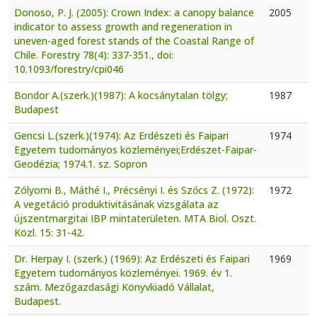
Donoso, P. J. (2005): Crown Index: a canopy balance
2005
indicator to assess growth and regeneration in
uneven-aged forest stands of the Coastal Range of
Chile. Forestry 78(4): 337-351., doi:
10.1093/forestry/cpi046
Bondor A.(szerk.)(1987): A kocsánytalan tölgy;
1987
Budapest
Gencsi L.(szerk.)(1974): Az Erdészeti és Faipari
1974
Egyetem tudományos közleményei;Erdészet-Faipar-
Geodézia; 1974.1. sz. Sopron
Zólyomi B., Máthé I., Précsényi I. és Szőcs Z. (1972):
1972
A vegetáció produktivitásának vizsgálata az
újszentmargitai IBP mintaterületen. MTA Biol. Oszt.
Közl. 15: 31-42.
Dr. Herpay I. (szerk.) (1969): Az Erdészeti és Faipari
1969
Egyetem tudományos közleményei. 1969. év 1.
szám. Mezőgazdasági Könyvkiadó Vállalat,
Budapest.