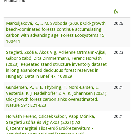
Publikációk
Év
Markuljaková, K., ... M. Svoboda (2026): Old-growth
2026
beech-dominated forests continue accumulating
carbon with advancing age. Forest Ecosystems 15,
100411
Szegleti, Zsófia, Ákos Vig, Adrienne Ortmann-Ajkai,
2023
Gábor Szabó, Zita Zimmermann, Ferenc Horváth
(2023): Repeated stand structure inventory dataset
in long abandoned deciduous forest reserves in
Hungary. Data in Brief 47, 108929
Gundersen, P., E. E. Thybring, T. Nord-Larsen, L.
2021
Vesterdal K. J. Nadelhoffer & V. K. Johannsen (2021):
Old-growth forest carbon sinks overestimated.
Nature 591: E21-E23
Horváth Ferenc, Csicsek Gábor, Papp Mónika,
2021
Szegleti Zsófia és Vig Ákos (2021): Az
újszentmargitai Tilos-erdő Erdőrezervátum -