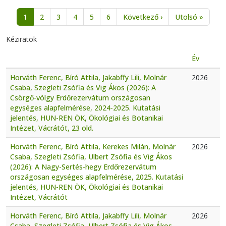
Oldalszámozás
Következő oldal
Utolsó 
1
2
3
4
5
6
Következő ›
Utolsó »
Kéziratok
Év
Horváth Ferenc, Bíró Attila, Jakabffy Lili, Molnár
2026
Csaba, Szegleti Zsófia és Vig Ákos (2026): A
Csörgő-völgy Erdőrezervátum országosan
egységes alapfelmérése, 2024-2025. Kutatási
jelentés, HUN-REN ÖK, Ökológiai és Botanikai
Intézet, Vácrátót, 23 old.
Horváth Ferenc, Bíró Attila, Kerekes Milán, Molnár
2026
Csaba, Szegleti Zsófia, Ulbert Zsófia és Vig Ákos
(2026): A Nagy-Sertés-hegy Erdőrezervátum
országosan egységes alapfelmérése, 2025. Kutatási
jelentés, HUN-REN ÖK, Ökológiai és Botanikai
Intézet, Vácrátót
Horváth Ferenc, Bíró Attila, Jakabffy Lili, Molnár
2026
Csaba, Szegleti Zsófia, Ulbert Zsófia és Vig Ákos