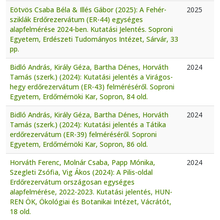
Eötvös Csaba Béla & Illés Gábor (2025): A Fehér-
2025
sziklák Erdőrezervátum (ER-44) egységes
alapfelmérése 2024-ben. Kutatási Jelentés. Soproni
Egyetem, Erdészeti Tudományos Intézet, Sárvár, 33
pp.
Bidló András, Király Géza, Bartha Dénes, Horváth
2024
Tamás (szerk.) (2024): Kutatási jelentés a Virágos-
hegy erdőrezervátum (ER-43) felméréséről. Soproni
Egyetem, Erdőmérnöki Kar, Sopron, 84 old.
Bidló András, Király Géza, Bartha Dénes, Horváth
2024
Tamás (szerk.) (2024): Kutatási jelentés a Tátika
erdőrezervátum (ER-39) felméréséről. Soproni
Egyetem, Erdőmérnöki Kar, Sopron, 86 old.
Horváth Ferenc, Molnár Csaba, Papp Mónika,
2024
Szegleti Zsófia, Vig Ákos (2024): A Pilis-oldal
Erdőrezervátum országosan egységes
alapfelmérése, 2022-2023. Kutatási jelentés, HUN-
REN ÖK, Ökológiai és Botanikai Intézet, Vácrátót,
18 old.