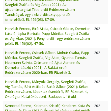
Szegleti Zsófia és Vig Ákos (2021): Az
újszentmargitai Tilos-erdő Erdőrezervátum -
Tanulságok egy sziki erdőssztyepp erdő
ismeretéből. EL 156(03): 87-89.
Horváth Ferenc, Bíró Attila, Csicsek Gábor, Demeter
2021
László, Lipka Borbála, Papp Mónika, Szegleti Zsófia
és Vig Ákos (2021): Fényi-erdő - egy erdőrezervátum
jelölt. EL 156(02): 47-50.
Horváth Ferenc, Csicsek Gábor, Molnár Csaba, Papp
2021
Mónika, Szegleti Zsófia, Vig Ákos, Gyurina Tamás,
Neumann Szilvia, Ortmann-né Ajkai Adrienn és
Demeter László (2021): A Baktai-erdő
Erdőrezervátum 2020-ban. ER Füzetek 3.
Horváth Ferenc, Mányoki Gergely, Szegleti Zsófia,
2021
Vig Tamás, Bíró Attila és Bakó Gábor (2021): Kékes
Erdőrezervátum, képek az őserdőről, ER Füzetek 4.,
Ökológiai Kutatóközpont, Budapest, 16 old.
Szmorad Ferenc, Kelemen Kristóf, Kenderes Kata és
2021
Standovár Tibor (2021): Északi-középhegységi erdők