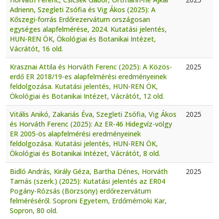
Adrienn, Szegleti Zsófia és Vig Ákos (2025): A
Kőszegi-forrás Erdőrezervátum országosan
egységes alapfelmérése, 2024. Kutatási jelentés,
HUN-REN ÖK, Ökológiai és Botanikai Intézet,
Vácrátót, 16 old.
Krasznai Attila és Horváth Ferenc (2025): A Közös-
2025
erdő ER 2018/19-es alapfelmérési eredményeinek
feldolgozása. Kutatási jelentés, HUN-REN ÖK,
Ökológiai és Botanikai Intézet, Vácrátót, 12 old.
Vitális Anikó, Zakariás Éva, Szegleti Zsófia, Vig Ákos
2025
és Horváth Ferenc (2025): Az ER-46 Hidegvíz-völgy
ER 2005-ös alapfelmérési eredményeinek
feldolgozása. Kutatási jelentés, HUN-REN ÖK,
Ökológiai és Botanikai Intézet, Vácrátót, 8 old.
Bidló András, Király Géza, Bartha Dénes, Horváth
2025
Tamás (szerk.) (2025): Kutatási jelentés az ER04
Pogány-Rózsás (Börzsöny) erdőrezervátum
felméréséről. Soproni Egyetem, Erdőmérnöki Kar,
Sopron, 80 old.