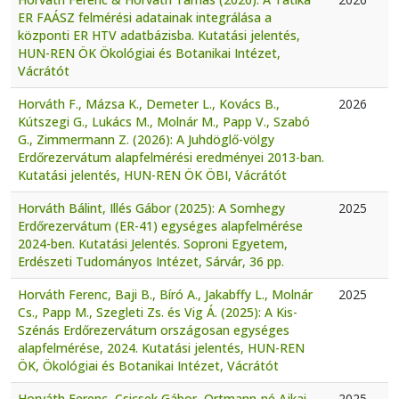
ER FAÁSZ felmérési adatainak integrálása a
központi ER HTV adatbázisba. Kutatási jelentés,
HUN-REN ÖK Ökológiai és Botanikai Intézet,
Vácrátót
Horváth F., Mázsa K., Demeter L., Kovács B.,
2026
Kútszegi G., Lukács M., Molnár M., Papp V., Szabó
G., Zimmermann Z. (2026): A Juhdöglő-völgy
Erdőrezervátum alapfelmérési eredményei 2013-ban.
Kutatási jelentés, HUN-REN ÖK ÖBI, Vácrátót
Horváth Bálint, Illés Gábor (2025): A Somhegy
2025
Erdőrezervátum (ER-41) egységes alapfelmérése
2024-ben. Kutatási Jelentés. Soproni Egyetem,
Erdészeti Tudományos Intézet, Sárvár, 36 pp.
Horváth Ferenc, Baji B., Bíró A., Jakabffy L., Molnár
2025
Cs., Papp M., Szegleti Zs. és Vig Á. (2025): A Kis-
Szénás Erdőrezervátum országosan egységes
alapfelmérése, 2024. Kutatási jelentés, HUN-REN
ÖK, Ökológiai és Botanikai Intézet, Vácrátót
Horváth Ferenc, Csicsek Gábor, Ortmann-né Ajkai
2025