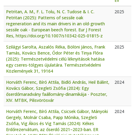
Év
Petritan, A. M., F. L. Tolu, N. C. Tudose & I. C.
2025
Petritan (2025): Patterns of sessile oak
regeneration and its main drivers in an old-growth
sessile oak - European beech forest. Eur J Forest
Res, https://doi.org/10.1007/s10342-025-01815-z
Szilágyi Sarolta, Aszalós Réka, Bölöni János, Frank
2025
Tamás, Kovács Bence, Ódor Péter és Tinya Flóra
(2025): Természetvédelmi célú léknyitások hatása
egy cseres-tölgyes újulatára. Természetvédelmi
Közlemények 31, 19164
Horváth Ferenc, Bíró Attila, Bidló András, Heil Bálint,
2024
Kovács Gábor, Szegleti Zsófia (2024): Egy
őserdőmaradvány faállomány-dinamikája - Poszter,
XIV. MTBK, Pilisvörösvár
Horváth Ferenc, Bíró Attila, Csicsek Gábor, Mányoki
2024
Gergely, Molnár Csaba, Papp Mónika, Szegleti
Zsófia, Vig Ákos és Vig Tamás (2024): Kékes
Erdőrezervátum, az őserdő 2021–2023-ban. ER