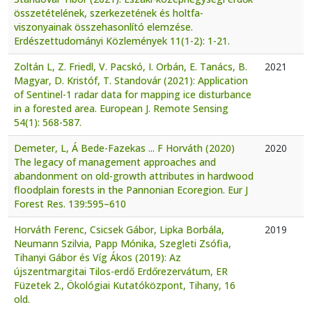
összetételének, szerkezetének és holtfa-
viszonyainak összehasonlító elemzése.
Erdészettudományi Közlemények 11(1-2): 1-21.
Zoltán L, Z. Friedl, V. Pacskó, I. Orbán, E. Tanács, B.
2021
Magyar, D. Kristóf, T. Standovár (2021): Application
of Sentinel-1 radar data for mapping ice disturbance
in a forested area. European J. Remote Sensing
54(1): 568-587.
Demeter, L, Á Bede-Fazekas ... F Horváth (2020)
2020
The legacy of management approaches and
abandonment on old-growth attributes in hardwood
floodplain forests in the Pannonian Ecoregion. Eur J
Forest Res. 139:595–610
Horváth Ferenc, Csicsek Gábor, Lipka Borbála,
2019
Neumann Szilvia, Papp Mónika, Szegleti Zsófia,
Tihanyi Gábor és Víg Ákos (2019): Az
újszentmargitai Tilos-erdő Erdőrezervátum, ER
Füzetek 2., Ökológiai Kutatóközpont, Tihany, 16
old.