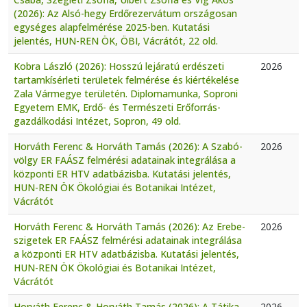
(2026): Az Alsó-hegy Erdőrezervátum országosan
egységes alapfelmérése 2025-ben. Kutatási
jelentés, HUN-REN ÖK, ÖBI, Vácrátót, 22 old.
Kobra László (2026): Hosszú lejáratú erdészeti
2026
tartamkísérleti területek felmérése és kiértékelése
Zala Vármegye területén. Diplomamunka, Soproni
Egyetem EMK, Erdő- és Természeti Erőforrás-
gazdálkodási Intézet, Sopron, 49 old.
Horváth Ferenc & Horváth Tamás (2026): A Szabó-
2026
völgy ER FAÁSZ felmérési adatainak integrálása a
központi ER HTV adatbázisba. Kutatási jelentés,
HUN-REN ÖK Ökológiai és Botanikai Intézet,
Vácrátót
Horváth Ferenc & Horváth Tamás (2026): Az Erebe-
2026
szigetek ER FAÁSZ felmérési adatainak integrálása
a központi ER HTV adatbázisba. Kutatási jelentés,
HUN-REN ÖK Ökológiai és Botanikai Intézet,
Vácrátót
Horváth Ferenc & Horváth Tamás (2026): A Tátika
2026