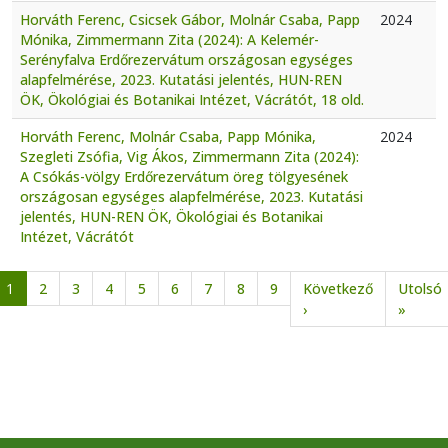
Horváth Ferenc, Csicsek Gábor, Molnár Csaba, Papp
2024
Mónika, Zimmermann Zita (2024): A Kelemér-
Serényfalva Erdőrezervátum országosan egységes
alapfelmérése, 2023. Kutatási jelentés, HUN-REN
ÖK, Ökológiai és Botanikai Intézet, Vácrátót, 18 old.
Horváth Ferenc, Molnár Csaba, Papp Mónika,
2024
Szegleti Zsófia, Vig Ákos, Zimmermann Zita (2024):
A Csókás-völgy Erdőrezervátum öreg tölgyesének
országosan egységes alapfelmérése, 2023. Kutatási
jelentés, HUN-REN ÖK, Ökológiai és Botanikai
Intézet, Vácrátót
Oldalszámozás
1
2
3
4
5
6
7
8
9
Következő
Utolsó
Következő oldal
Utolsó
›
»