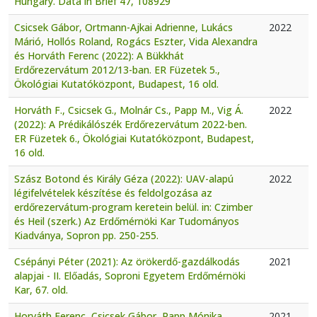
Hungary. Data in Brief 47, 108929
Csicsek Gábor, Ortmann-Ajkai Adrienne, Lukács
2022
Márió, Hollós Roland, Rogács Eszter, Vida Alexandra
és Horváth Ferenc (2022): A Bükkhát
Erdőrezervátum 2012/13-ban. ER Füzetek 5.,
Ökológiai Kutatóközpont, Budapest, 16 old.
Horváth F., Csicsek G., Molnár Cs., Papp M., Vig Á.
2022
(2022): A Prédikálószék Erdőrezervátum 2022-ben.
ER Füzetek 6., Ökológiai Kutatóközpont, Budapest,
16 old.
Szász Botond és Király Géza (2022): UAV-alapú
2022
légifelvételek készítése és feldolgozása az
erdőrezervátum-program keretein belül. in: Czimber
és Heil (szerk.) Az Erdőmérnöki Kar Tudományos
Kiadványa, Sopron pp. 250-255.
Csépányi Péter (2021): Az örökerdő-gazdálkodás
2021
alapjai - II. Előadás, Soproni Egyetem Erdőmérnöki
Kar, 67. old.
Horváth Ferenc, Csicsek Gábor, Papp Mónika,
2021