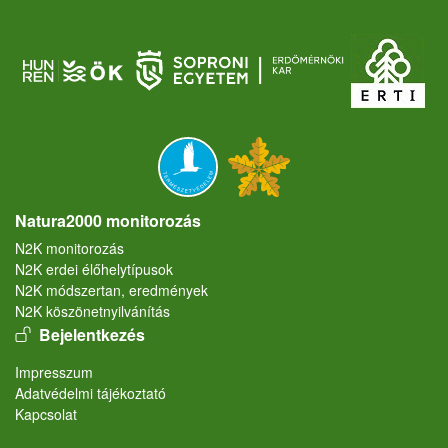
Natura2000 monitorozás
N2K monitorozás
N2K erdei élőhelytípusok
N2K módszertan, eredmények
N2K köszönetnyilvánítás
User account menu
Bejelentkezés
Lábléc
Impresszum
Adatvédelmi tájékoztató
Kapcsolat