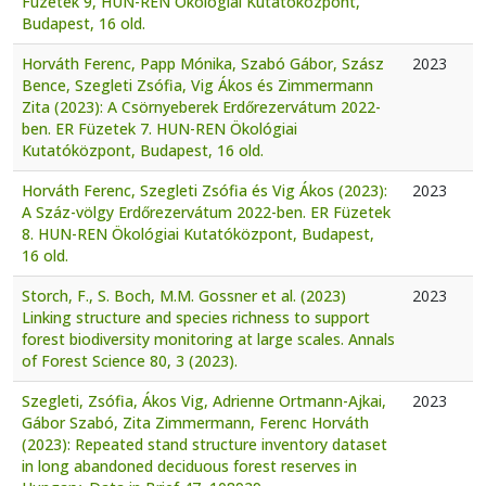
Füzetek 9, HUN-REN Ökológiai Kutatóközpont,
Budapest, 16 old.
Horváth Ferenc, Papp Mónika, Szabó Gábor, Szász
2023
Bence, Szegleti Zsófia, Vig Ákos és Zimmermann
Zita (2023): A Csörnyeberek Erdőrezervátum 2022-
ben. ER Füzetek 7. HUN-REN Ökológiai
Kutatóközpont, Budapest, 16 old.
Horváth Ferenc, Szegleti Zsófia és Vig Ákos (2023):
2023
A Száz-völgy Erdőrezervátum 2022-ben. ER Füzetek
8. HUN-REN Ökológiai Kutatóközpont, Budapest,
16 old.
Storch, F., S. Boch, M.M. Gossner et al. (2023)
2023
Linking structure and species richness to support
forest biodiversity monitoring at large scales. Annals
of Forest Science 80, 3 (2023).
Szegleti, Zsófia, Ákos Vig, Adrienne Ortmann-Ajkai,
2023
Gábor Szabó, Zita Zimmermann, Ferenc Horváth
(2023): Repeated stand structure inventory dataset
in long abandoned deciduous forest reserves in