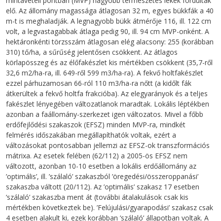
mintavételi pontban (MVP) nagyobb természetes lékek fordultak
elő. Az állomány magassága átlagosan 32 m, egyes bükkfák a 40
m-t is meghaladják. A legnagyobb bükk átmérője 116, ill. 122 cm
volt, a legvastagabbak átlaga pedig 90, ill. 94 cm MVP-onként. A
hektáronkénti törzsszám átlagosan elég alacsony: 255 (korábban
310) tő/ha, a sűrűség jelentősen csökkent. Az átlagos
körlapösszeg és az élőfakészlet kis mértékben csökkent (35,7-ről
32,6 m2/ha-ra, ill. 649-ről 599 m3/ha-ra). A fekvő holtfakészlet
ezzel párhuzamosan 66-ról 110 m3/ha-ra nőtt (a kidőlt fák
átkerültek a fekvő holtfa frakcióba). Az elegyarányok és a teljes
fakészlet lényegében változatlanok maradtak. Lokális léptékben
azonban a faállomány-szerkezet igen változatos. Mivel a főbb
erdőfejlődési szakaszok (EFSZ) minden MVP-ra, mindkét
felmérés időszakában megállapíthatók voltak, ezért a
változásokat pontosabban jellemzi az EFSZ-ok transzformációs
mátrixa. Az esetek felében (62/112) a 2005-ös EFSZ nem
változott, azonban 10-10 esetben a lokális erdőállomány az
’optimális’, ill. ’szálaló’ szakaszból ’öregedési/összeroppanási’
szakaszba váltott (20/112). Az ’optimális’ szakasz 17 esetben
’szálaló’ szakaszba ment át (további átalakulások csak kis
mértékben következtek be). ’Felújulási/gyarapodási’ szakasz csak
4 esetben alakult ki, ezek korábban ’szálaló’ állapotban voltak. A