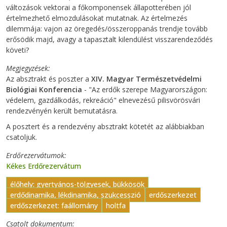
változások vektorai a főkomponensek állapotterében jól
értelmezhető elmozdulásokat mutatnak. Az értelmezés
dilemmája: vajon az öregedés/összeroppanás trendje tovább
erősödik majd, avagy a tapasztalt kilendülést visszarendeződés
követi?
Megjegyzések
Az absztrakt és poszter a
XIV. Magyar Természetvédelmi
Biológiai Konferencia
- "Az erdők szerepe Magyarországon:
védelem, gazdálkodás, rekreáció" elnevezésű pilisvörösvári
rendezvényén került bemutatásra.
A posztert és a rendezvény absztrakt kötetét az alábbiakban
csatoljuk.
Erdőrezervátumok
Kékes Erdőrezervátum
élőhely: gyertyános-tölgyesek, bükkösök
erdődinamika, lékdinamika, szukcesszió
erdőszerkezet
erdőszerkezet: faállomány
holtfa
Csatolt dokumentum