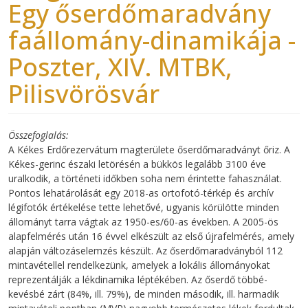
Egy őserdőmaradvány
faállomány-dinamikája -
Poszter, XIV. MTBK,
Pilisvörösvár
Összefoglalás
A Kékes Erdőrezervátum magterülete őserdőmaradványt őriz. A
Kékes-gerinc északi letörésén a bükkös legalább 3100 éve
uralkodik, a történeti időkben soha nem érintette fahasználat.
Pontos lehatárolását egy 2018-as ortofotó-térkép és archív
légifotók értékelése tette lehetővé, ugyanis körülötte minden
állományt tarra vágtak az 1950-es/60-as években. A 2005-ös
alapfelmérés után 16 évvel elkészült az első újrafelmérés, amely
alapján változáselemzés készült. Az őserdőmaradványból 112
mintavétellel rendelkezünk, amelyek a lokális állományokat
reprezentálják a lékdinamika léptékében. Az őserdő többé-
kevésbé zárt (84%, ill. 79%), de minden második, ill. harmadik