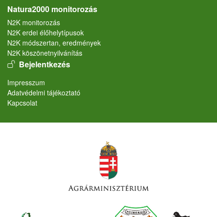
Natura2000 monitorozás
N2K monitorozás
N2K erdei élőhelytípusok
N2K módszertan, eredmények
N2K köszönetnyilvánítás
User account menu
Bejelentkezés
Lábléc
Impresszum
Adatvédelmi tájékoztató
Kapcsolat