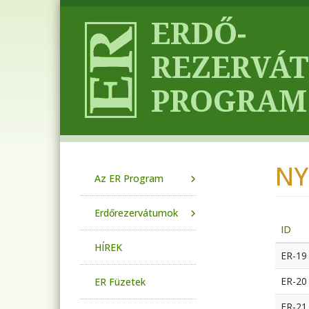
Ugrás a tartalomra
NY
Main navigation
Az ER Program
Erdőrezervátumok
ID
HÍREK
ER-19
ER-20
ER Füzetek
ER-21