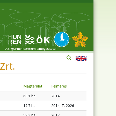
Az Agrárminisztérium támogatásával
Zrt.
Magterület
Felmérés
60.1 ha
2014
19.7 ha
2014, T: 2026
59.3 ha
2017