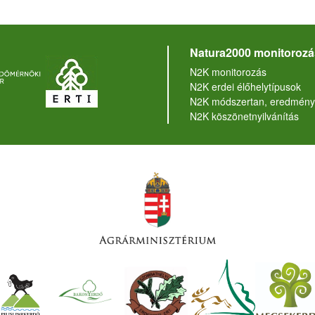
Natura2000 monitorozá
N2K monitorozás
N2K erdei élőhelytípusok
N2K módszertan, eredmény
N2K köszönetnyilvánítás