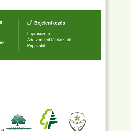
User account menu
s
Bejelentkezés
Lábléc
Impresszum
Adatvédelmi tájékoztató
ek
Kapcsolat