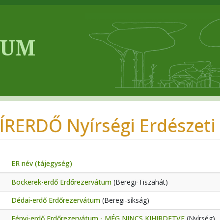
ÍRERDŐ Nyírségi Erdészeti 
ER név (tájegység)
Bockerek-erdő Erdőrezervátum
(Beregi-Tiszahát)
Dédai-erdő Erdőrezervátum
(Beregi-síkság)
Fényi-erdő Erdőrezervátum - MÉG NINCS KIHIRDETVE
(Nyírség)