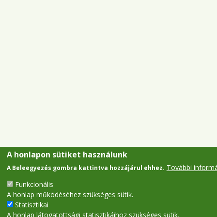
A honlapon sütiket használunk
További inform
A Beleegyezés gombra kattintva hozzájárul ehhez.
Funkcionális
A honlap működéséhez szükséges sütik.
Statisztikai
A honlap látogatottsági statisztikáihoz szükséges sütik.