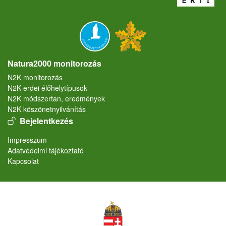
Natura2000 monitorozás
N2K monitorozás
N2K erdei élőhelytípusok
N2K módszertan, eredmények
N2K köszönetnyilvánítás
User account menu
Bejelentkezés
Lábléc
Impresszum
Adatvédelmi tájékoztató
Kapcsolat