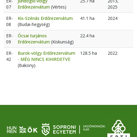
ER-
Juhdöglő-völgy
25.7 ha
2013,
07
Erdőrezervátum
(Vértes)
2025
ER-
Kis-Szénás Erdőrezervátum
41.1 ha
2024
08
(Budai-hegység)
ER-
Ócsai turjános
22.4 ha
09
Erdőrezervátum
(Kiskunság)
ER-
Burok-völgy Erdőrezervátum
128.5 ha
2022
42
- MÉG NINCS KIHIRDETVE
(Bakony)