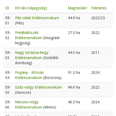
ID
ER név (tájegység)
Magterület
Felmérés
ER-
Pilis-oldal Erdőrezervátum
44.9 ha
2022/23
01
(Pilis)
ER-
Prédikálószék
27.3 ha
2022
02
Erdőrezervátum
(Visegrádi-
hegység)
ER-
Nagy Istrázsa-hegy
44.5 ha
2011
03
Erdőrezervátum
(Gödöllői-
dombság)
ER-
Pogány - Rózsás
91.3 ha
2024
04
Erdőrezervátum
(Börzsöny)
ER-
Száz-völgy Erdőrezervátum
49.6 ha
2022
05
(Gerecse)
ER-
Meszes-völgy
46.3 ha
2024
06
Erdőrezervátum
(Vértes)