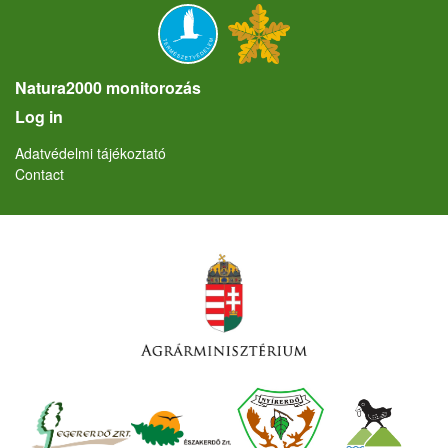
Natura2000 monitorozás
User account menu
Log in
Lábléc
Adatvédelmi tájékoztató
Contact