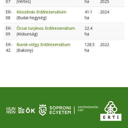
07
(Vértes)
ha
2025
ER-
Kisszénás Erdőrezervátum
41.1
2024
08
(Budai-hegység)
ha
ER-
Ócsai turjános Erdőrezervátum
22.4
09
(Kiskunság)
ha
ER-
Burok-völgy Erdőrezervátum
128.5
2022
42
(Bakony)
ha