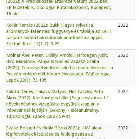
(2022): A Prédikálószék Erdőrezervátum 2022-ben.
ER Füzetek 6., Ökológiai Kutatóközpont, Budapest,
16 old.
Kollár Tamás (2022): Bükk (Fagus sylvatica)
2022
állományok fatermési függvénye és táblája az ERTI
tartamkísérleti hálózatának adatbázisa alapján.
Erd.tud. Közl. 12(1-2): 5-29.
Molnár Ábel Péter, Erdélyi Arnold, Hartdégen Judit,
2022
Biró Marianna, Pánya István és Vadász Csaba
(2022): Természetvédelmi célú történeti elemzés - a
Peszéri-erdő elmúlt három évszazada. Tájökológiai
Lapok 20(1): 73-105.
Saláta Dénes, Takács Mátyás, Hüll László, Pető
2022
Ákos (2022): Közönséges bükk (Fagus sylvatica L.)
növekedésének vizsgálata évgyűrűk alapján a
Pápavár déli lejtőjén (Bakony) - előtanulmány.
Tájökológiai Lapok 20(2): 59-81.
Szász Botond és Király Géza (2022): UAV-alapú
2022
légifelvételek készítése és feldolgozása az