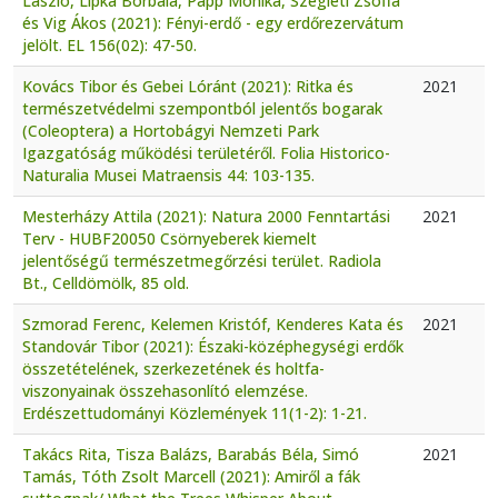
László, Lipka Borbála, Papp Mónika, Szegleti Zsófia
és Vig Ákos (2021): Fényi-erdő - egy erdőrezervátum
jelölt. EL 156(02): 47-50.
Kovács Tibor és Gebei Lóránt (2021): Ritka és
2021
természetvédelmi szempontból jelentős bogarak
(Coleoptera) a Hortobágyi Nemzeti Park
Igazgatóság működési területéről. Folia Historico-
Naturalia Musei Matraensis 44: 103-135.
Mesterházy Attila (2021): Natura 2000 Fenntartási
2021
Terv - HUBF20050 Csörnyeberek kiemelt
jelentőségű természetmegőrzési terület. Radiola
Bt., Celldömölk, 85 old.
Szmorad Ferenc, Kelemen Kristóf, Kenderes Kata és
2021
Standovár Tibor (2021): Északi-középhegységi erdők
összetételének, szerkezetének és holtfa-
viszonyainak összehasonlító elemzése.
Erdészettudományi Közlemények 11(1-2): 1-21.
Takács Rita, Tisza Balázs, Barabás Béla, Simó
2021
Tamás, Tóth Zsolt Marcell (2021): Amiről a fák