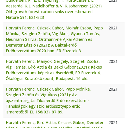
Gundersen, P., E. E. Thybring, T. Nord-Larsen, L.
2021
Vesterdal K. J. Nadelhoffer & V. K. Johannsen (2021):
Old-growth forest carbon sinks overestimated.
Nature 591: E21-E23
Horváth Ferenc, Csicsek Gábor, Molnár Csaba, Papp
2021
Mónika, Szegleti Zsófia, Vig Ákos, Gyurina Tamás,
Neumann Szilvia, Ortmann-né Ajkai Adrienn és
Demeter László (2021): A Baktai-erdő
Erdőrezervátum 2020-ban. ER Füzetek 3.
Horváth Ferenc, Mányoki Gergely, Szegleti Zsófia,
2021
Vig Tamás, Bíró Attila és Bakó Gábor (2021): Kékes
Erdőrezervátum, képek az őserdőről, ER Füzetek 4.,
Ökológiai Kutatóközpont, Budapest, 16 old.
Horváth Ferenc, Csicsek Gábor, Papp Mónika,
2021
Szegleti Zsófia és Vig Ákos (2021): Az
újszentmargitai Tilos-erdő Erdőrezervátum -
Tanulságok egy sziki erdőssztyepp erdő
ismeretéből. EL 156(03): 87-89.
Horváth Ferenc, Bíró Attila, Csicsek Gábor, Demeter
2021