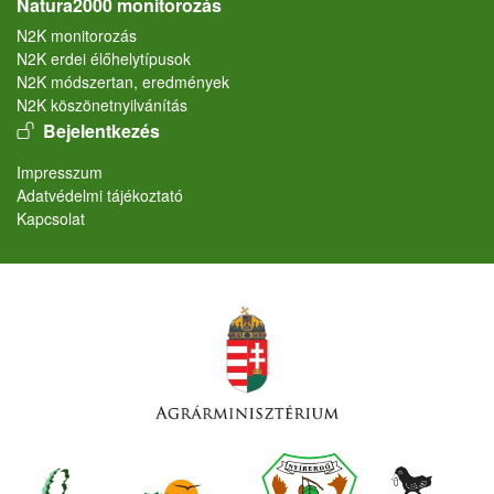
Natura2000 monitorozás
N2K monitorozás
N2K erdei élőhelytípusok
N2K módszertan, eredmények
N2K köszönetnyilvánítás
User account menu
Bejelentkezés
Lábléc
Impresszum
Adatvédelmi tájékoztató
Kapcsolat