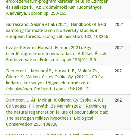
erdőrezervátum-program keretein belül. in: Czimber
és Heil (szerk.) Az Erdőmérnöki Kar Tudományos
Kiadványa, Sopron pp. 250-255.
Burrascano, Sabina et al. (2021): Handbook of field
2021
sampling for multi-taxon biodiversity studies in
European forests. Ecological Indicators 132, 108266
Czájlik Péter és Horváth Ferenc (2021): Egy
2021
őserdőfragmentum fennmaradása - A Kékes-Észak
Erdőrezervátum. Erdészeti Lapok 156(01): 3-5.
Demeter L., Molnár ÁP., Horváth F., Molnár Zs.,
2021
Öllerer K., Vadász Cs. és Csóka Gy. (2021): 100 év
kudarc a kocsányos tölgyesek természetes
felújulásában. Erdészeti Lapok 156:128-131.
Demeter, L, ÁP Molnár, K Öllerer, Gy Csóka, A Kiš,
2021
Cs Vadász, F Horváth, Zs Molnár (2021) Rethinking
the natural regeneration failure of pedunculate oak:
The pathogen mildew hypothesis. Biological
Conservation 253, 108928