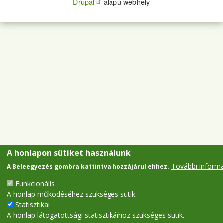
Drupal
alapú webhely
A honlapon sütiket használunk
További inform
A Beleegyezés gombra kattintva hozzájárul ehhez.
Funkcionális
A honlap működéséhez szükséges sütik.
Statisztikai
A honlap látogatottsági statisztikáihoz szükséges sütik.