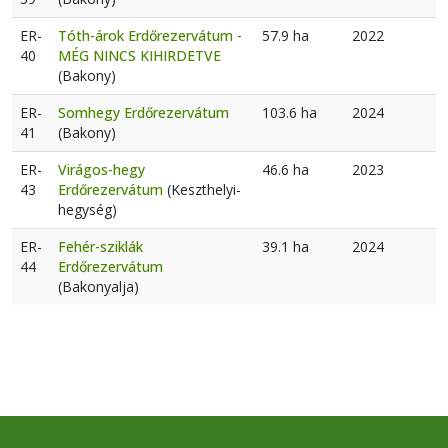
ER-
Tóth-árok Erdőrezervátum -
57.9 ha
2022
40
MÉG NINCS KIHIRDETVE
(Bakony)
ER-
Somhegy Erdőrezervátum
103.6 ha
2024
41
(Bakony)
ER-
Virágos-hegy
46.6 ha
2023
43
Erdőrezervátum
(Keszthelyi-
hegység)
ER-
Fehér-sziklák
39.1 ha
2024
44
Erdőrezervátum
(Bakonyalja)