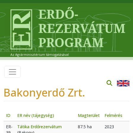
Ugrás a tartalomra
Az Agrárminisztérium támogatásával
Bakonyerdő Zrt.
ID
ER név (tájegység)
Magterület
Felmérés
ER-
Tátika Erdőrezervátum
87.5 ha
2023
39
(Bakony)