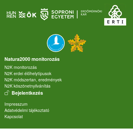
Natura2000 monitorozás
N2K monitorozás
N2K erdei élőhelytípusok
N2K módszertan, eredmények
N2K köszönetnyilvánítás
User account menu
Bejelentkezés
Lábléc
Impresszum
Adatvédelmi tájékoztató
Kapcsolat