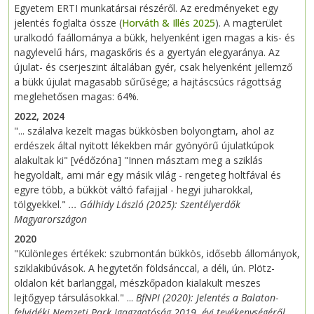
Egyetem ERTI munkatársai részéről. Az eredményeket egy
jelentés foglalta össze (
Horváth & Illés 2025
). A magterület
uralkodó faállománya a bükk, helyenként igen magas a kis- és
nagylevelű hárs, magaskőris és a gyertyán elegyaránya. Az
újulat- és cserjeszint általában gyér, csak helyenként jellemző
a bükk újulat magasabb sűrűsége; a hajtáscsúcs rágottság
meglehetősen magas: 64%.
2022, 2024
"... szálalva kezelt magas bükkösben bolyongtam, ahol az
erdészek által nyitott lékekben már gyönyörű újulatkúpok
alakultak ki" [védőzóna] "Innen másztam meg a sziklás
hegyoldalt, ami már egy másik világ - rengeteg holtfával és
egyre több, a bükköt váltó fafajjal - hegyi juharokkal,
tölgyekkel."
... Gálhidy László (2025): Szentélyerdők
Magyarországon
2020
"Különleges értékek: szubmontán bükkös, idősebb állományok,
sziklakibúvások. A hegytetőn földsánccal, a déli, ún. Plötz-
oldalon két barlanggal, mészkőpadon kialakult meszes
lejtőgyep társulásokkal." ...
BfNPI (2020): Jelentés a Balaton-
felvidéki Nemzeti Park Igagzgatóság 2019. évi tevékenységéről