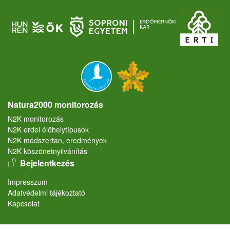
Natura2000 monitorozás
N2K monitorozás
N2K erdei élőhelytípusok
N2K módszertan, eredmények
N2K köszönetnyilvánítás
User account menu
Bejelentkezés
Lábléc
Impresszum
Adatvédelmi tájékoztató
Kapcsolat