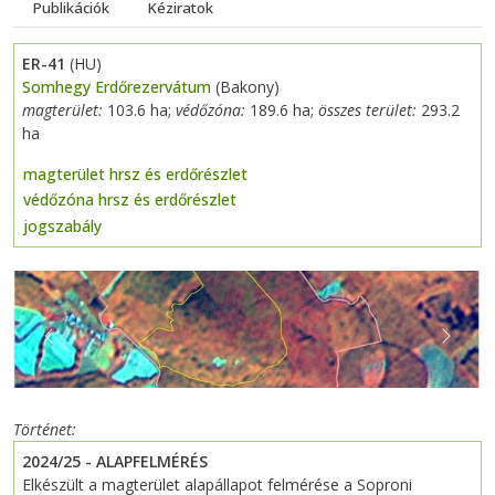
Publikációk
Kéziratok
ER-41
(HU)
Somhegy Erdőrezervátum
(Bakony)
magterület:
103.6 ha;
védőzóna:
189.6 ha;
összes terület:
293.2
ha
magterület hrsz és erdőrészlet
védőzóna hrsz és erdőrészlet
jogszabály
Previous
Next
Történet
2024/25 - ALAPFELMÉRÉS
Elkészült a
magterület alapállapot felmérése a Soproni