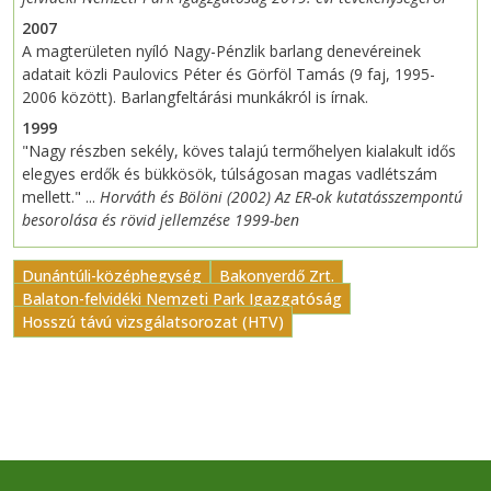
2007
A magterületen nyíló Nagy-Pénzlik barlang denevéreinek
adatait közli Paulovics Péter és Görföl Tamás (9 faj, 1995-
2006 között). Barlangfeltárási munkákról is írnak.
1999
"Nagy részben sekély, köves talajú termőhelyen kialakult idős
elegyes erdők és bükkösök, túlságosan magas vadlétszám
mellett." ...
Horváth és Bölöni (2002) Az ER-ok kutatásszempontú
besorolása és rövid jellemzése 1999-ben
Dunántúli-középhegység
Bakonyerdő Zrt.
Balaton-felvidéki Nemzeti Park Igazgatóság
Hosszú távú vizsgálatsorozat (HTV)