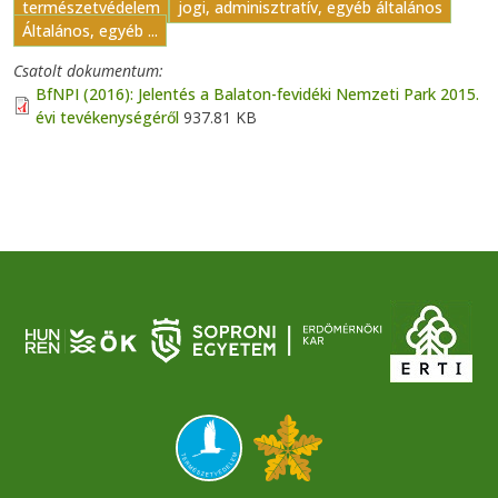
természetvédelem
jogi, adminisztratív, egyéb általános
Általános, egyéb ...
Csatolt dokumentum
BfNPI (2016): Jelentés a Balaton-fevidéki Nemzeti Park 2015.
évi tevékenységéről
937.81 KB