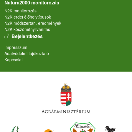
Natura2000 monitorozás
N2K monitorozás
N2K erdei élőhelytípusok
N2K módszertan, eredmények
N2K köszönetnyilvánítás
User account menu
Bejelentkezés
Lábléc
Impresszum
Adatvédelmi tájékoztató
Kapcsolat