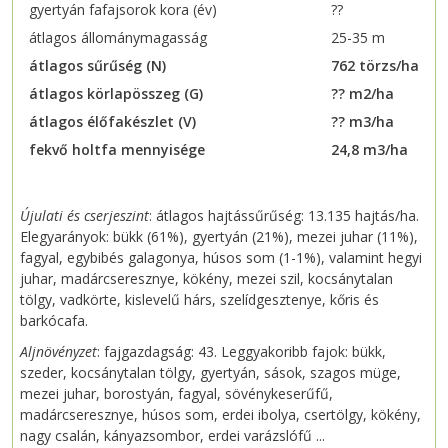
gyertyán fafajsorok kora (év)
??
átlagos állománymagasság
25-35 m
átlagos sűrűség (N)
762 törzs/ha
átlagos körlapösszeg (G)
?? m2/ha
átlagos élőfakészlet (V)
?? m3/ha
fekvő holtfa mennyisége
24,8 m3/ha
Újulati és cserjeszint
: átlagos hajtássűrűség: 13.135 hajtás/ha.
Elegyarányok: bükk (61%), gyertyán (21%), mezei juhar (11%),
fagyal, egybibés galagonya, húsos som (1-1%), valamint hegyi
juhar, madárcseresznye, kökény, mezei szil, kocsánytalan
tölgy, vadkörte, kislevelű hárs, szelídgesztenye, kőris és
barkócafa.
Aljnövényzet
: fajgazdagság: 43. Leggyakoribb fajok: bükk,
szeder, kocsánytalan tölgy, gyertyán, sások, szagos müge,
mezei juhar, borostyán, fagyal, sövénykeserűfű,
madárcseresznye, húsos som, erdei ibolya, csertölgy, kökény,
nagy csalán, kányazsombor, erdei varázslófű ...