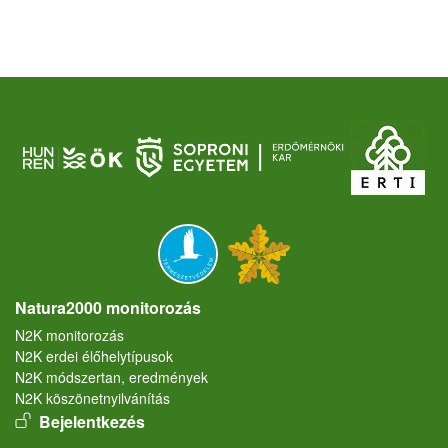
Natura2000 monitorozás
N2K monitorozás
N2K erdei élőhelytípusok
N2K módszertan, eredmények
N2K köszönetnyilvánítás
User account menu
Bejelentkezés