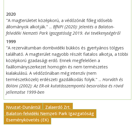
2020
"A magterületet középkorú, a védőzónát főleg idősebb
állományok alkotják." ...
BfNPI (2020): Jelentés a Balaton-
felvidéki Nemzeti Park Igazgatóság 2019. évi tevékenységéről
1999
"A rezervátumban dombvidéki bükkös és gyertyános tölgyes
található. A magterület nagyobb részét fiatalos alkotja, a többi
középkorú gzadasági erdő. Ennek megfelelően a
faállományszerkezet homogén és nem természetes
kialakulású. A védőzónában még intenzív (nem
természetközeli) erdészeti gazdálkodás folyik." ...
Horváth és
Bölöni (2002): Az ER-ok kutatásszempontú besorolása és rövid
jellemzése 1999-ben
Nyugat-Dunántúl
Zalaerdő Zrt.
Balaton-felvidéki Nemzeti Park Igazgatóság
Eseménykövetés (EK)