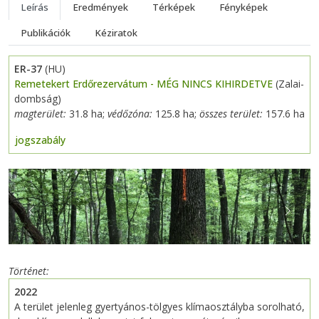
Leírás
Eredmények
Térképek
Fényképek
Publikációk
Kéziratok
ER-37
(HU)
Remetekert Erdőrezervátum - MÉG NINCS KIHIRDETVE
(Zalai-
dombság)
magterület:
31.8 ha;
védőzóna:
125.8 ha;
összes terület:
157.6 ha
jogszabály
Previous
Next
Történet
2022
A terület jelenleg gyertyános-tölgyes klímaosztályba sorolható,