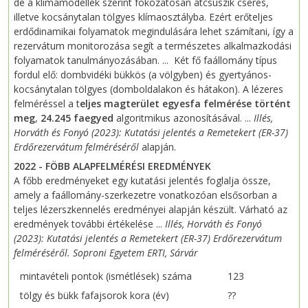
de a klímamodellek szerint fokozatosan átcsúszik cseres,
illetve kocsánytalan tölgyes klímaosztályba. Ezért erőteljes
erdődinamikai folyamatok megindulására lehet számítani, így a
rezervátum monitorozása segít a természetes alkalmazkodási
folyamatok tanulmányozásában. ... Két fő faállomány típus
fordul elő: dombvidéki bükkös (a völgyben) és gyertyános-
kocsánytalan tölgyes (domboldalakon és hátakon). A lézeres
felméréssel a t
eljes magterület egyesfa felmérése történt
meg
,
24.245 faegyed
algoritmikus azonosításával. ...
Illés,
Horváth és Fonyó (2023): Kutatási jelentés a Remetekert (ER-37)
Erdőrezervátum felméréséről
alapján.
2022 - FÖBB ALAPFELMÉRÉSI EREDMÉNYEK
A főbb eredményeket egy kutatási jelentés foglalja össze,
amely a faállomány-szerkezetre vonatkozóan elsősorban a
teljes lézerszkennelés eredményei alapján készült. Várható az
eredmények további értékelése ...
Illés, Horváth és Fonyó
(2023): Kutatási jelentés a Remetekert (ER-37) Erdőrezervátum
felméréséről. Soproni Egyetem ERTI, Sárvár
mintavételi pontok (ismétlések) száma
123
tölgy és bükk fafajsorok kora (év)
??