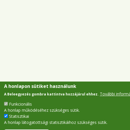
A honlapon sütiket használunk
További inform
A Beleegyezés gombra kattintva hozzájárul ehhez.
Funkcionális
A honlap működéséhez szükséges sütik.
Statisztikai
A honlap látogatottsági statisztikáihoz szükséges sütik.