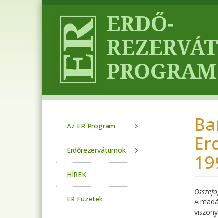
Ugrás a tartalomra
Ba
Main navigation
Az ER Program
Er
Erdőrezervátumok
19
HÍREK
Összefo
ER Füzetek
A madár
viszony