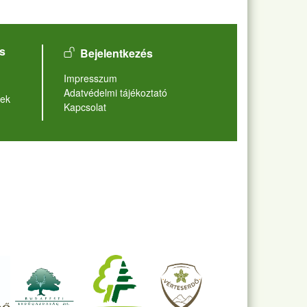
User account menu
s
Bejelentkezés
Lábléc
Impresszum
Adatvédelmi tájékoztató
ek
Kapcsolat