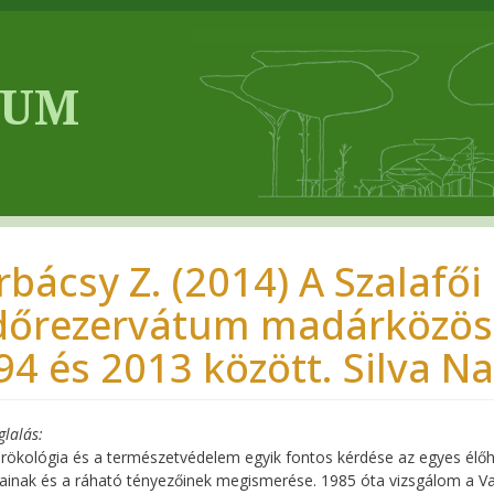
rbácsy Z. (2014) A Szalafő
dőrezervátum madárközös
94 és 2013 között. Silva Na
glalás
ökológia és a természetvédelem egyik fontos kérdése az egyes élő
ainak és a ráható tényezőinek megismerése. 1985 óta vizsgálom a V