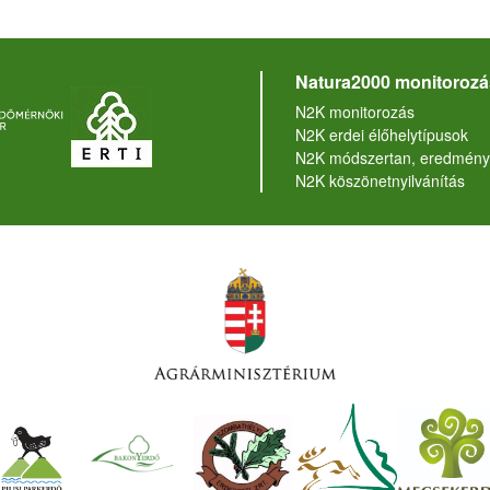
Natura2000 monitorozá
N2K monitorozás
N2K erdei élőhelytípusok
N2K módszertan, eredmény
N2K köszönetnyilvánítás