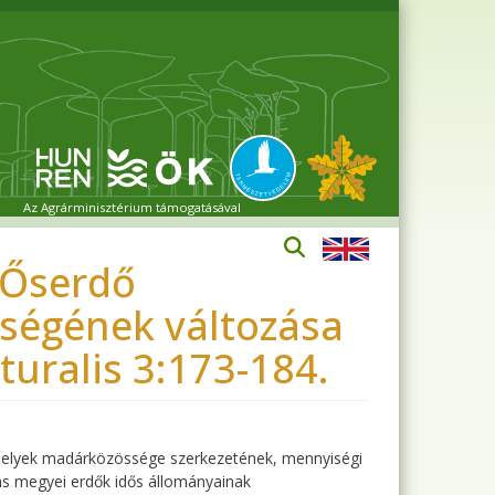
Az Agrárminisztérium támogatásával
i Őserdő
ségének változása
turalis 3:173-184.
helyek madárközössége szerkezetének, mennyiségi
as megyei erdők idős állományainak