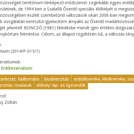
zösségeit territórium-térképező módszerrel. Leginkább egyes erdő
rületnek, de 1994 ben a Szalafői Őserdő speciális élőhelyét is megvi
özösségében észlelt szembetűnő változások okán 2006-ban megismé
ek vizsgálatán keresztül igyekeztem árnyalni az Őserdő madárközössé
get jelentett BONCZÓ (1981) feledésbe merült igen értékes dolgozata
nykórtani felmérése. Célom, az állapot rögzítésén túl, a változás tény
y
ívum (2014/P-013/1)
zervátumok
ő Erdőrezervátum
zerkezet: faállomány
biodiverzitás
erdődinamika, lékdinamika, sz
erzitás: madarak
élőhely: láp- és ligeterdők
erző
sy Zoltán