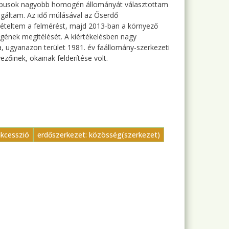
típusok nagyobb homogén állományát választottam
zsgáltam. Az idő múlásával az Őserdő
teltem a felmérést, majd 2013-ban a környező
gének megítélését. A kiértékelésben nagy
, ugyanazon terület 1981. év faállomány-szerkezeti
ezőinek, okainak felderítése volt.
ukcesszió
erdőszerkezet: közösség(szerkezet)