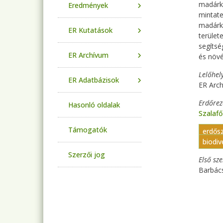
madárkö
Eredmények
mintate
madárk
ER Kutatások
terület
segítsé
ER Archívum
és növé
Lelőhel
ER Adatbázisok
ER Arch
Erdőre
Hasonló oldalak
Szalaf
Támogatók
erdős
biodiv
Szerzői jog
Első sz
Barbác