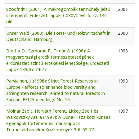
Szodfridt I (2001): A makrogombák termőhely jelző
2001
szerepéről. Erdészeti lapok, CXXXVI. évf. 5. sz. 146.
old.
Unser Wald (2000): Die Forst- und Holzwirtschaft in
2000
Deutschland; Hamburg
Bartha D., Szmorad F., Tímár G. (1998): A
1998
magyarországi erdők természetességének
erdőrészlet szintű értékelési lehetősége. Erdészeti
Lapok 133(3): 74-77.
Parviainen, J. (1998): Strict Forest Reserves in
1998
Europe - efforts to enhance biodiversity and
strenghten research related to natural forests in
Europe. EFI Proceedings No. 16.
Molnár Zsolt, Horváth Ferenc, Litkey Zsolt és
1997
Walkovszky Attila (1997): A Duna-Tisza közi kőrises
égerlápok története és mai állapota.
Természetvédelmi Közlemények 5-6: 55-77.