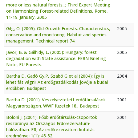
more or less natural forests...; Third Expert Meeting
on Harmonizing Forest-related Definitions, Rome,
11-19. January, 2005
Gilg, O. (2005): Old-Growth Forests. Characteristics,
2005
conservation and monitoring. Habitat and species
management. Technical report 74.
Jávor, B. & Gálhidy, L. (2005): Hungary: forest
2005
degradation with State assistance. FERN Briefing
Note, EU Forests.
Bartha D, Gadó Gy.P, Szabó G et al (2004): Így is
2004
lehet fát vágni! Az erdőgazdálkodás jövője a budai
erdőkben; Budapest
Bartha D. (2001): Veszélyeztetett erdőtársulások
2001
Magyarországon. WWF füzetek 18., Budapest
Bölöni J. (2001): Főbb erdőtársulás-csoportok
2001
részaránya az Országos Erdőrezervátum-
hálózatban. ER, Az erdőrezervátum-kutatás
eredményei 1(1): 45-52.