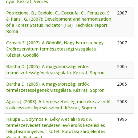
nyár; Kézirat, Vecsés
Petriccione, B., Cindolo, C., Cocciufa, C., Ferlazzo, S.
2007
& Parisi, G. (2007): Development and harmonization
of a Forest Status Indicator (FSI). Technical report,
Roma
Czövek E. (2007): A Gödöllő, Nagy Istrázsa-hegy
2007
Erdőrezervátum természetességi vizsgálata.
Kézirat, Gödöllő
Bartha D. (2005): A magyarországi erdők
2005
természetességének vizsgálata. Kézirat, Sopron
Bartha D. (2005): A magyarországi erdők
2005
természetességének vizsgálata. Kézirat, Sopron
Agócs J. (2003): A természetesség mértéke az erdő
2003
szukcessziós lépcsői szerint. Kézirat, Sopron
Halupa L, Solymos R, Béky A et al(1995): A
1995
természetvédett területen levő erdők kezelési és
felújítási irányelvei, I. kötet; Kutatási zárójelentés.
Kézirat, Budapest