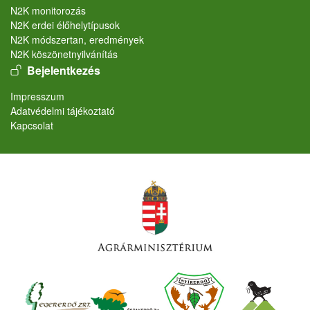
N2K monitorozás
N2K erdei élőhelytípusok
N2K módszertan, eredmények
N2K köszönetnyilvánítás
User account menu
Bejelentkezés
Lábléc
Impresszum
Adatvédelmi tájékoztató
Kapcsolat