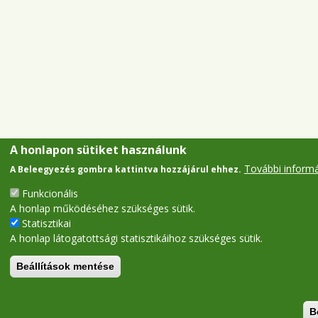
A honlapon sütiket használunk
További inform
A Beleegyezés gombra kattintva hozzájárul ehhez.
Funkcionális
A honlap működéséhez szükséges sütik.
Statisztikai
A honlap látogatottsági statisztikáihoz szükséges sütik.
Beállítások mentése
B