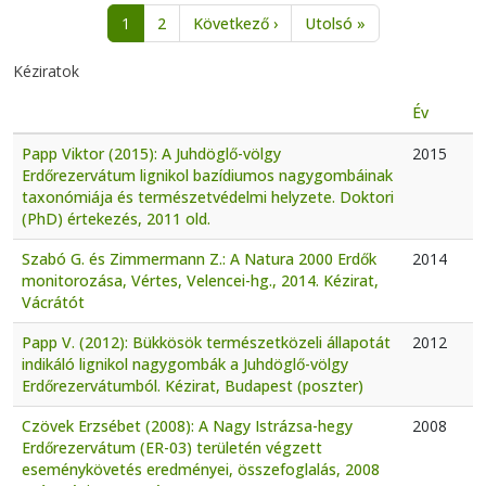
Oldalszámozás
Következő oldal
Utolsó oldal
1
2
Következő ›
Utolsó »
Kéziratok
Év
Papp Viktor (2015): A Juhdöglő-völgy
2015
Erdőrezervátum lignikol bazídiumos nagygombáinak
taxonómiája és természetvédelmi helyzete. Doktori
(PhD) értekezés, 2011 old.
Szabó G. és Zimmermann Z.: A Natura 2000 Erdők
2014
monitorozása, Vértes, Velencei-hg., 2014. Kézirat,
Vácrátót
Papp V. (2012): Bükkösök természetközeli állapotát
2012
indikáló lignikol nagygombák a Juhdöglő-völgy
Erdőrezervátumból. Kézirat, Budapest (poszter)
Czövek Erzsébet (2008): A Nagy Istrázsa-hegy
2008
Erdőrezervátum (ER-03) területén végzett
eseménykövetés eredményei, összefoglalás, 2008