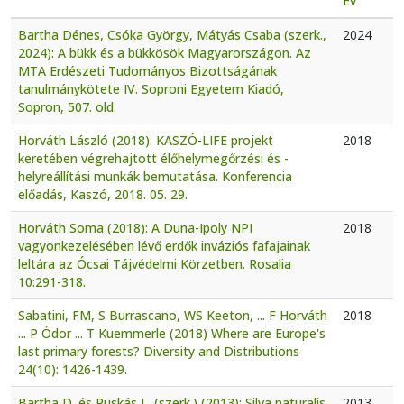
Év
Bartha Dénes, Csóka György, Mátyás Csaba (szerk.,
2024
2024): A bükk és a bükkösök Magyarországon. Az
MTA Erdészeti Tudományos Bizottságának
tanulmánykötete IV. Soproni Egyetem Kiadó,
Sopron, 507. old.
Horváth László (2018): KASZÓ-LIFE projekt
2018
keretében végrehajtott élőhelymegőrzési és -
helyreállítási munkák bemutatása. Konferencia
előadás, Kaszó, 2018. 05. 29.
Horváth Soma (2018): A Duna-Ipoly NPI
2018
vagyonkezelésében lévő erdők inváziós fafajainak
leltára az Ócsai Tájvédelmi Körzetben. Rosalia
10:291-318.
Sabatini, FM, S Burrascano, WS Keeton, ... F Horváth
2018
... P Ódor ... T Kuemmerle (2018) Where are Europe's
last primary forests? Diversity and Distributions
24(10): 1426-1439.
Bartha D. és Puskás L. (szerk.) (2013): Silva naturalis
2013