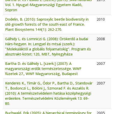
Vol. 1. Nyugat-Magyarországi Egyetem Kiadó,
Sopron
Dodelin, B. (2010): Saproxylic beetle biodiversity in
2010
old-growth forests of the south-east of France.
Plant Biosystems 144(1): 262-270.
Gálhidy L. és Lomniczi G. (2008): Örökerdő a budai
2008
Hárs-hegyen. In: Lengyel és mtsai (szerk.):
"Molekuláktól a globális folyamatokig". Program és
absztrakt-kötet: 120, MBT, Nyíregyháza
Bartha D. és Gálhidy L. [szerk.] (2007): A
2007
magyarországi erdők természetessége. WWF
füzetek 27., WWF Magyarország, Budapest
Kenderes K., Tímár G., Ódor P., Bartha D., Standovár
2007
T., Bodonczi L., Bölöni J., Szmorad F. és Aszalós R.
(2010): A természetvédelem hatása középhegységi
erdeinkre. Természetvédelmi Közlemények 13: 69-
80.
Buchwald, Erik (2005): A hierarchical terminology for
2005