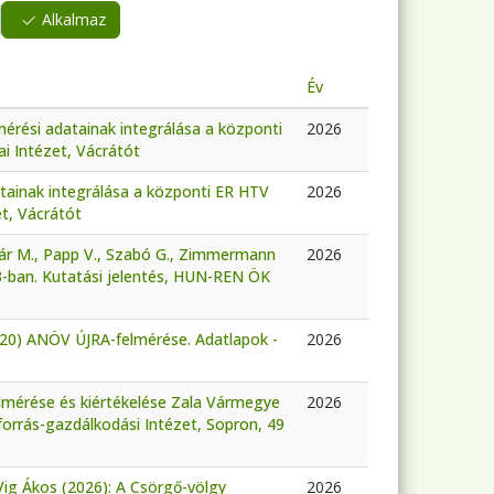
Alkalmaz
Év
érési adatainak integrálása a központi
2026
i Intézet, Vácrátót
tainak integrálása a központi ER HTV
2026
t, Vácrátót
nár M., Papp V., Szabó G., Zimmermann
2026
3-ban. Kutatási jelentés, HUN-REN ÖK
-20) ANÖV ÚJRA-felmérése. Adatlapok -
2026
felmérése és kiértékelése Zala Vármegye
2026
orrás-gazdálkodási Intézet, Sopron, 49
 Vig Ákos (2026): A Csörgő-völgy
2026