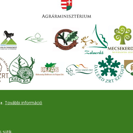
További információ
z.
 sütik.