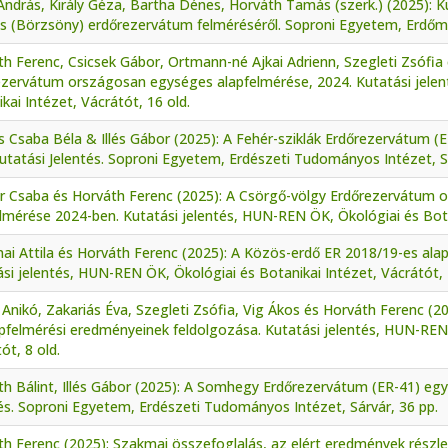
András, Király Géza, Bartha Dénes, Horváth Tamás (szerk.) (2025): 
s (Börzsöny) erdőrezervátum felméréséről. Soproni Egyetem, Erdőmér
h Ferenc, Csicsek Gábor, Ortmann-né Ajkai Adrienn, Szegleti Zsófia 
ezervátum országosan egységes alapfelmérése, 2024. Kutatási jele
kai Intézet, Vácrátót, 16 old.
 Csaba Béla & Illés Gábor (2025): A Fehér-sziklák Erdőrezervátum 
utatási Jelentés. Soproni Egyetem, Erdészeti Tudományos Intézet, Sá
r Csaba és Horváth Ferenc (2025): A Csörgő-völgy Erdőrezervátum
lmérése 2024-ben. Kutatási jelentés, HUN-REN ÖK, Ökológiai és Botan
ai Attila és Horváth Ferenc (2025): A Közös-erdő ER 2018/19-es ala
si jelentés, HUN-REN ÖK, Ökológiai és Botanikai Intézet, Vácrátót, 
s Anikó, Zakariás Éva, Szegleti Zsófia, Vig Ákos és Horváth Ferenc (
pfelmérési eredményeinek feldolgozása. Kutatási jelentés, HUN-REN 
ót, 8 old.
h Bálint, Illés Gábor (2025): A Somhegy Erdőrezervátum (ER-41) eg
és. Soproni Egyetem, Erdészeti Tudományos Intézet, Sárvár, 36 pp.
th Ferenc (2025): Szakmai összefoglalás, az elért eredmények rész