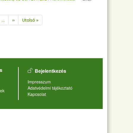
Következő oldal
Utolsó oldal
…
››
Utolsó »
User account menu
s
Bejelentkezés
Lábléc
Impresszum
Adatvédelmi tájékoztató
ek
Kapcsolat