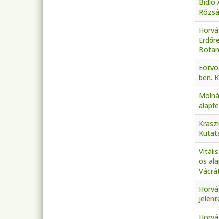
Bidló 
Rózsá
Horvát
Erdőr
Botani
Eötvös
ben. K
Molná
alapfe
Kraszn
Kutatá
Vitáli
ös ala
Vácrát
Horvát
Jelent
Horvá