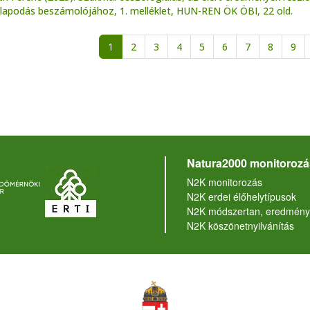
lapodás beszámolójához, 1. melléklet, HUN-REN ÖK ÖBI, 22 old.
alszámozás
1
2
3
4
5
6
7
8
9
Natura2000 monitorozá
N2K monitorozás
N2K erdei élőhelytípusok
N2K módszertan, eredmény
N2K köszönetnyilvánítás