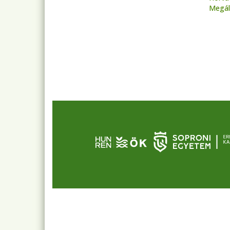
Megál
Old