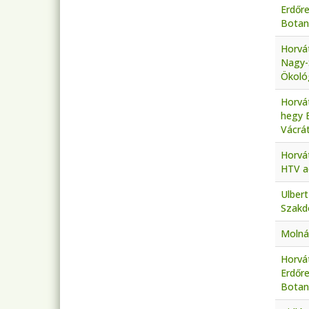
Erdőr
Botani
Horvát
Nagy-
Ökológ
Horvát
hegy 
Vácrát
Horvá
HTV a
Ulbert
Szakd
Molnár
Horvát
Erdőr
Botani