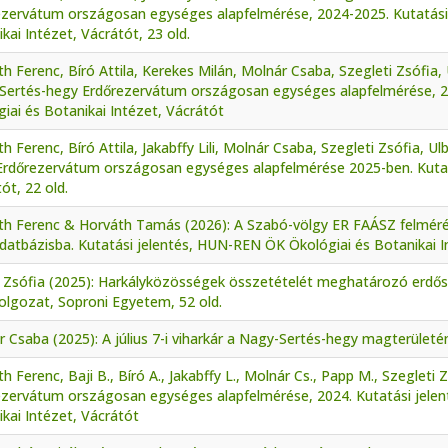
ezervátum országosan egységes alapfelmérése, 2024-2025. Kutatási
kai Intézet, Vácrátót, 23 old.
h Ferenc, Bíró Attila, Kerekes Milán, Molnár Csaba, Szegleti Zsófia, 
Sertés-hegy Erdőrezervátum országosan egységes alapfelmérése, 2
iai és Botanikai Intézet, Vácrátót
h Ferenc, Bíró Attila, Jakabffy Lili, Molnár Csaba, Szegleti Zsófia, Ul
Erdőrezervátum országosan egységes alapfelmérése 2025-ben. Kuta
ót, 22 old.
th Ferenc & Horváth Tamás (2026): A Szabó-völgy ER FAÁSZ felmérés
datbázisba. Kutatási jelentés, HUN-REN ÖK Ökológiai és Botanikai I
 Zsófia (2025): Harkályközösségek összetételét meghatározó erdősz
olgozat, Soproni Egyetem, 52 old.
 Csaba (2025): A július 7-i viharkár a Nagy-Sertés-hegy magterületé
h Ferenc, Baji B., Bíró A., Jakabffy L., Molnár Cs., Papp M., Szegleti 
ezervátum országosan egységes alapfelmérése, 2024. Kutatási jele
kai Intézet, Vácrátót