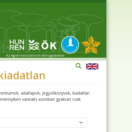
Az Agrárminisztérium támogatásával
kiadatlan
umentumok, adatlapok, jegyzőkönyvek, kiadatlan
 (amennyiben vannak) azonban gyakran csak