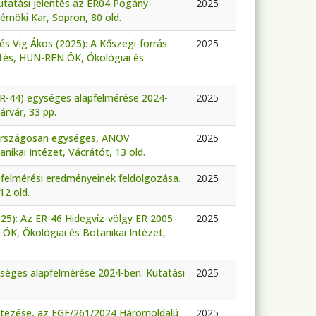
Kutatási jelentés az ER04 Pogány-
2025
nöki Kar, Sopron, 80 old.
és Vig Ákos (2025): A Kőszegi-forrás
2025
ntés, HUN-REN ÖK, Ökológiai és
(ER-44) egységes alapfelmérése 2024-
2025
rvár, 33 pp.
 országosan egységes, ANÖV
2025
ikai Intézet, Vácrátót, 13 old.
pfelmérési eredményeinek feldolgozása.
2025
12 old.
2025): Az ER-46 Hidegvíz-völgy ER 2005-
2025
ÖK, Ökológiai és Botanikai Intézet,
ységes alapfelmérése 2024-ben. Kutatási
2025
letezése, az EGF/261/2024 Háromoldalú
2025