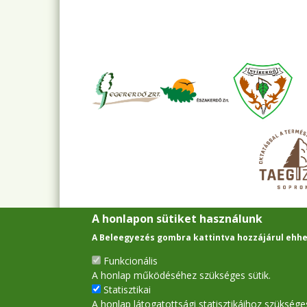
A honlapon sütiket használunk
A Beleegyezés gombra kattintva hozzájárul ehhe
Funkcionális
A honlap működéséhez szükséges sütik.
Statisztikai
A honlap látogatottsági statisztikáihoz szükséges