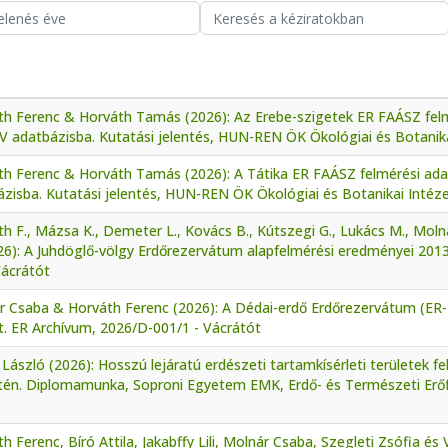
th Ferenc & Horváth Tamás (2026): Az Erebe-szigetek ER FAÁSZ felm
V adatbázisba. Kutatási jelentés, HUN-REN ÖK Ökológiai és Botanika
th Ferenc & Horváth Tamás (2026): A Tátika ER FAÁSZ felmérési ada
zisba. Kutatási jelentés, HUN-REN ÖK Ökológiai és Botanikai Intéze
h F., Mázsa K., Demeter L., Kovács B., Kútszegi G., Lukács M., Mol
026): A Juhdöglő-völgy Erdőrezervátum alapfelmérési eredményei 201
Vácrátót
r Csaba & Horváth Ferenc (2026): A Dédai-erdő Erdőrezervátum (ER
t. ER Archívum, 2026/D-001/1 - Vácrátót
László (2026): Hosszú lejáratú erdészeti tartamkísérleti területek 
etén. Diplomamunka, Soproni Egyetem EMK, Erdő- és Természeti Erőf
h Ferenc, Bíró Attila, Jakabffy Lili, Molnár Csaba, Szegleti Zsófia és