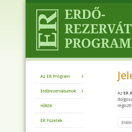
Ugrás a tartalomra
Je
Main navigation
Az ER Program
Erdőrezervátumok
Az
ER 
dolgoza
regisztr
HÍREK
ER Füzetek