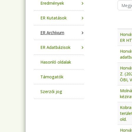
Eredmények
ER Kutatások
ER Archívum
Horvá
ER HT
ER Adatbázisok
Horvá
adatbá
Hasonló oldalak
Horvát
Z. (2
Támogatók
ÖBI, 
Molná
Szerzői jog
kézira
Kobra 
terül
old.
Horvát