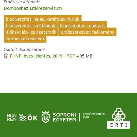
Erdőrezervátumok
Dombosház Erdőrezervátum
biodiverzitás: halak, kétéltűek, hüllők
biodiverzitás: ízeltlábúak
biodiverzitás: madarak
élőhely: láp- és ligeterdők
erdőszerkezet: faállomány
természetvédelem
Csatolt dokumentum
FHNPI éves jelentés, 2019 - PDF
4.05 MB