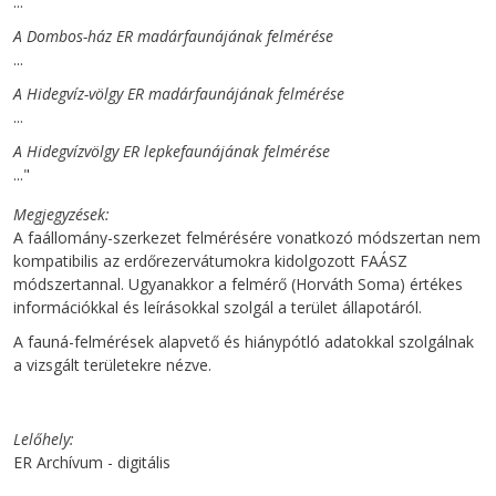
...
A Dombos-ház ER madárfaunájának felmérése
...
A Hidegvíz-völgy ER madárfaunájának felmérése
...
A Hidegvízvölgy ER lepkefaunájának felmérése
..."
Megjegyzések
A faállomány-szerkezet felmérésére vonatkozó módszertan nem
kompatibilis az erdőrezervátumokra kidolgozott FAÁSZ
módszertannal. Ugyanakkor a felmérő (Horváth Soma) értékes
információkkal és leírásokkal szolgál a terület állapotáról.
A fauná-felmérések alapvető és hiánypótló adatokkal szolgálnak
a vizsgált területekre nézve.
Lelőhely
ER Archívum - digitális