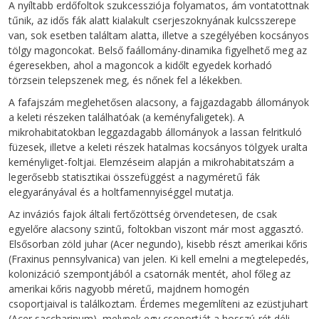
A nyíltabb erdőfoltok szukcessziója folyamatos, ám vontatottnak
tűnik, az idős fák alatt kialakult cserjeszoknyának kulcsszerepe
van, sok esetben találtam alatta, illetve a szegélyében kocsányos
tölgy magoncokat. Belső faállomány-dinamika figyelhető meg az
égeresekben, ahol a magoncok a kidőlt egyedek korhadó
törzsein telepszenek meg, és nőnek fel a lékekben.
A fafajszám meglehetősen alacsony, a fajgazdagabb állományok
a keleti részeken találhatóak (a keményfaligetek). A
mikrohabitatokban leggazdagabb állományok a lassan felritkuló
füzesek, illetve a keleti részek hatalmas kocsányos tölgyek uralta
keményliget-foltjai. Elemzéseim alapján a mikrohabitatszám a
legerősebb statisztikai összefüggést a nagyméretű fák
elegyarányával és a holtfamennyiséggel mutatja.
Az inváziós fajok általi fertőzöttség örvendetesen, de csak
egyelőre alacsony szintű, foltokban viszont már most aggasztó.
Elsősorban zöld juhar (Acer negundo), kisebb részt amerikai kőris
(Fraxinus pennsylvanica) van jelen. Ki kell emelni a megtelepedés,
kolonizáció szempontjából a csatornák mentét, ahol főleg az
amerikai kőris nagyobb méretű, majdnem homogén
csoportjaival is találkoztam. Érdemes megemlíteni az ezüstjuhart
(Acer saccharinum), melynek egy csoportját a hosszú-rét déli