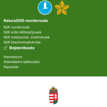
Natura2000 monitorozás
N2K monitorozás
N2K erdei élőhelytípusok
N2K módszertan, eredmények
N2K köszönetnyilvánítás
User account menu
Bejelentkezés
Lábléc
Impresszum
Adatvédelmi tájékoztató
Kapcsolat