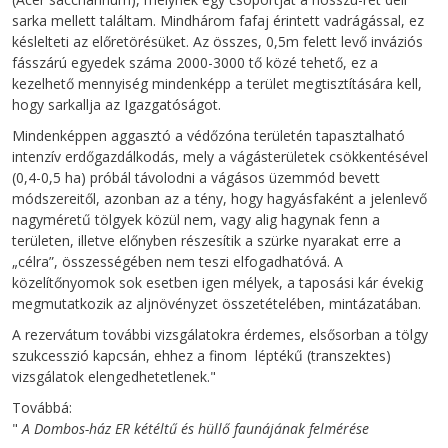
sarka mellett találtam. Mindhárom fafaj érintett vadrágással, ez
késlelteti az előretörésüket. Az összes, 0,5m felett levő inváziós
fásszárú egyedek száma 2000-3000 tő közé tehető, ez a
kezelhető mennyiség mindenképp a terület megtisztítására kell,
hogy sarkallja az Igazgatóságot.
Mindenképpen aggasztó a védőzóna területén tapasztalható
intenzív erdőgazdálkodás, mely a vágásterületek csökkentésével
(0,4-0,5 ha) próbál távolodni a vágásos üzemmód bevett
módszereitől, azonban az a tény, hogy hagyásfaként a jelenlevő
nagyméretű tölgyek közül nem, vagy alig hagynak fenn a
területen, illetve előnyben részesítik a szürke nyarakat erre a
„célra”, összességében nem teszi elfogadhatóvá. A
közelítőnyomok sok esetben igen mélyek, a taposási kár évekig
megmutatkozik az aljnövényzet összetételében, mintázatában.
A rezervátum további vizsgálatokra érdemes, elsősorban a tölgy
szukcesszió kapcsán, ehhez a finom léptékű (transzektes)
vizsgálatok elengedhetetlenek."
Továbbá:
"
A Dombos-ház ER kétéltű és hüllő faunájának felmérése