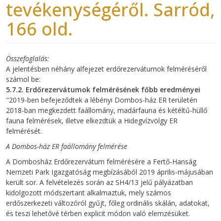
tevékenységéről. Sarród,
166 old.
Összefoglalás
A jelentésben néhány alfejezet erdőrezervátumok felméréséről
számol be:
5.7.2. Erdőrezervátumok felmérésének főbb eredményei
"2019-ben befejeződtek a lébényi Dombos-ház ER területén
2018-ban megkezdett faállomány, madárfauna és kétéltű-hüllő
fauna felmérések, illetve elkezdtük a Hidegvízvölgy ER
felmérését.
A Dombos-ház ER faállomány felmérése
A Dombosház Erdőrezervátum felmérésére a Fertő-Hanság
Nemzeti Park Igazgatóság megbízásából 2019 április-májusában
került sor. A felvételezés során az SH4/13 jelű pályázatban
kidolgozott módszertant alkalmaztuk, mely számos
erdőszerkezeti változóról gyűjt, főleg ordinális skálán, adatokat,
és teszi lehetővé térben explicit módon való elemzésüket.