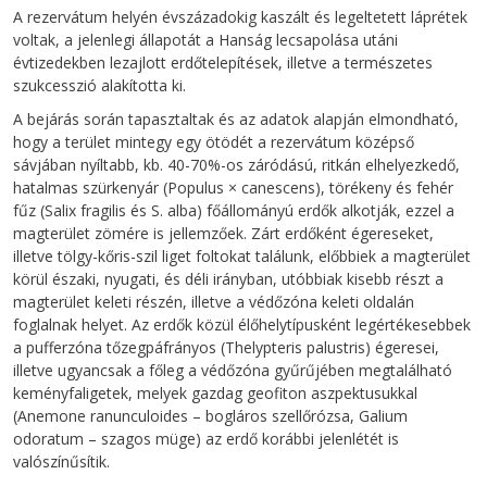
A rezervátum helyén évszázadokig kaszált és legeltetett láprétek
voltak, a jelenlegi állapotát a Hanság lecsapolása utáni
évtizedekben lezajlott erdőtelepítések, illetve a természetes
szukcesszió alakította ki.
A bejárás során tapasztaltak és az adatok alapján elmondható,
hogy a terület mintegy egy ötödét a rezervátum középső
sávjában nyíltabb, kb. 40-70%-os záródású, ritkán elhelyezkedő,
hatalmas szürkenyár (Populus × canescens), törékeny és fehér
fűz (Salix fragilis és S. alba) főállományú erdők alkotják, ezzel a
magterület zömére is jellemzőek. Zárt erdőként égereseket,
illetve tölgy-kőris-szil liget foltokat találunk, előbbiek a magterület
körül északi, nyugati, és déli irányban, utóbbiak kisebb részt a
magterület keleti részén, illetve a védőzóna keleti oldalán
foglalnak helyet. Az erdők közül élőhelytípusként legértékesebbek
a pufferzóna tőzegpáfrányos (Thelypteris palustris) égeresei,
illetve ugyancsak a főleg a védőzóna gyűrűjében megtalálható
keményfaligetek, melyek gazdag geofiton aszpektusukkal
(Anemone ranunculoides – bogláros szellőrózsa, Galium
odoratum – szagos müge) az erdő korábbi jelenlétét is
valószínűsítik.