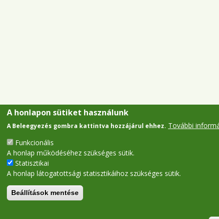
A honlapon sütiket használunk
További inform
A Beleegyezés gombra kattintva hozzájárul ehhez.
Funkcionális
A honlap működéséhez szükséges sütik.
Statisztikai
A honlap látogatottsági statisztikáihoz szükséges sütik.
Beállítások mentése