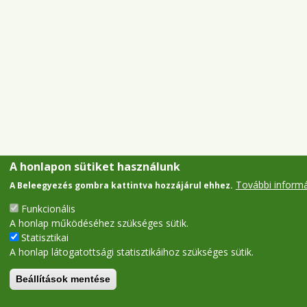
A honlapon sütiket használunk
További inform
A Beleegyezés gombra kattintva hozzájárul ehhez.
Funkcionális
A honlap működéséhez szükséges sütik.
Statisztikai
A honlap látogatottsági statisztikáihoz szükséges sütik.
Beállítások mentése