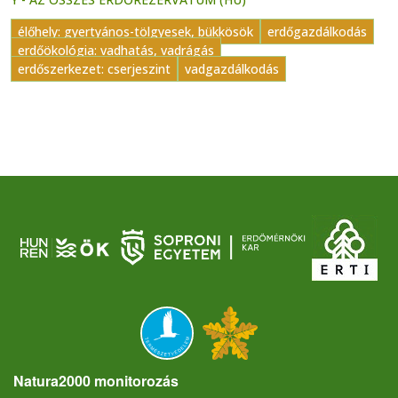
élőhely: gyertyános-tölgyesek, bükkösök
erdőgazdálkodás
erdőökológia: vadhatás, vadrágás
erdőszerkezet: cserjeszint
vadgazdálkodás
Natura2000 monitorozás