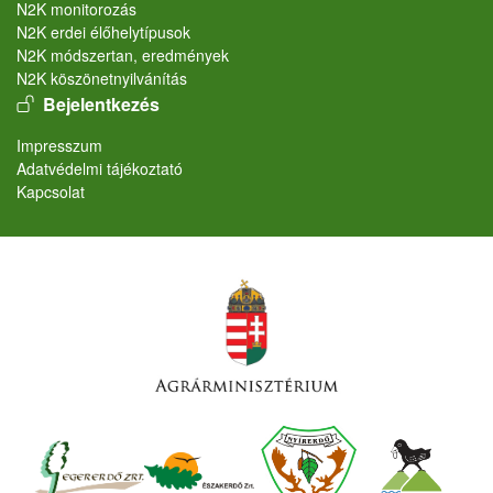
N2K monitorozás
N2K erdei élőhelytípusok
N2K módszertan, eredmények
N2K köszönetnyilvánítás
User account menu
Bejelentkezés
Lábléc
Impresszum
Adatvédelmi tájékoztató
Kapcsolat