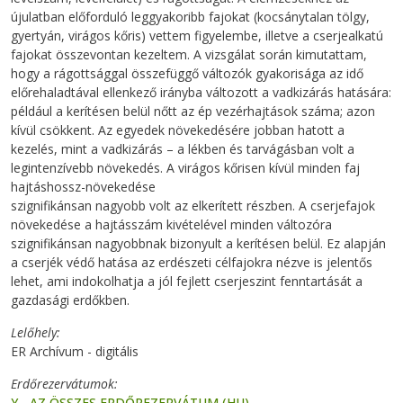
újulatban előforduló leggyakoribb fajokat (kocsánytalan tölgy,
gyertyán, virágos kőris) vettem figyelembe, illetve a cserjealkatú
fajokat összevontan kezeltem. A vizsgálat során kimutattam,
hogy a rágottsággal összefüggő változók gyakorisága az idő
előrehaladtával ellenkező irányba változott a vadkizárás hatására:
például a kerítésen belül nőtt az ép vezérhajtások száma; azon
kívül csökkent. Az egyedek növekedésére jobban hatott a
kezelés, mint a vadkizárás – a lékben és tarvágásban volt a
legintenzívebb növekedés. A virágos kőrisen kívül minden faj
hajtáshossz-növekedése
szignifikánsan nagyobb volt az elkerített részben. A cserjefajok
növekedése a hajtásszám kivételével minden változóra
szignifikánsan nagyobbnak bizonyult a kerítésen belül. Ez alapján
a cserjék védő hatása az erdészeti célfajokra nézve is jelentős
lehet, ami indokolhatja a jól fejlett cserjeszint fenntartását a
gazdasági erdőkben.
Lelőhely
ER Archívum - digitális
Erdőrezervátumok
Y - AZ ÖSSZES ERDŐREZERVÁTUM (HU)