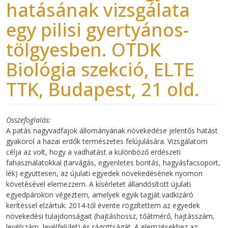
hatásának vizsgálata
egy pilisi gyertyános-
tölgyesben. OTDK
Biológia szekció, ELTE
TTK, Budapest, 21 old.
Összefoglalás
A patás nagyvadfajok állományának növekedése jelentős hatást
gyakorol a hazai erdők természetes felújulására. Vizsgálatom
célja az volt, hogy a vadhatást a különböző erdészeti
fahasználatokkal (tarvágás, egyenletes bontás, hagyásfacsoport,
lék) együttesen, az újulati egyedek növekedésének nyomon
követésével elemezzem. A kísérletet állandósított újulati
egyedpárokon végeztem, amelyek egyik tagját vadkizáró
kerítéssel elzártuk. 2014-től évente rögzítettem az egyedek
növekedési tulajdonságait (hajtáshossz, tőátmérő, hajtásszám,
levélszám, levélfelület) és rágottságát. A elemzésekhez az