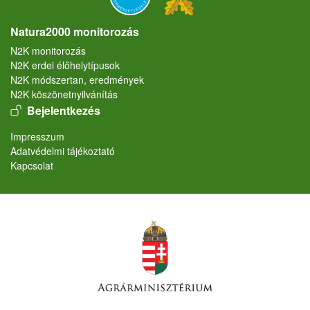
Natura2000 monitorozás
N2K monitorozás
N2K erdei élőhelytípusok
N2K módszertan, eredmények
N2K köszönetnyilvánítás
User account menu
Bejelentkezés
Lábléc
Impresszum
Adatvédelmi tájékoztató
Kapcsolat