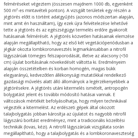
felméréseket végeztem (összesen majdnem 1000 db, egyenként
500 m²-es mintavételi ponton). A vizsgált területek egy részén a
jégtörés előtt is történt adatgyűjtés (azonos módszertan alapján,
mint amit én használtam), így ezek újra felvételezése lehetővé
tette a jégtörés és az egészségügyi termelés erdőre gyakorolt
hatásainak felmérését. A jégtörés közvetlen hatásainak elemzése
alapján megállapítható, hogy az első két vegetációperiódusban a
jégkár okozta lombkoronavesztés legmarkánsabban a nitrofil
lágyszárúak tömeges felszaporodását, illetve az alacsony (<50
cm) újulat borításának növekedését váltotta ki. Eredményeim
alapján összetételben és korban homogén, magas bükk
elegyarányú, kedvezőtlen állékonysági mutatókkal rendelkező
gazdasági művelés alatt álló állományok a legérzékenyebbek a
jégtörésekre. A jégtörés utáni kitermelés ismételt, antropogén
bolygatást jelent és további módosító hatásai vannak. E
változások mértékét befolyásolhatja, hogy milyen technikával
végezték a kitermelést. Az erdészeti gépek által okozott
talajbolygatás jobban károsítja az újulatot és nagyobb nitrofil
lágyszárú borítást eredményez, mint a tradicionális közelítési
technikák (lovas, kézi). A nitrofil lágyszárúak vizsgálata során
megállapítható, hogy a talajbolygatás és a lombkoronaveszteség