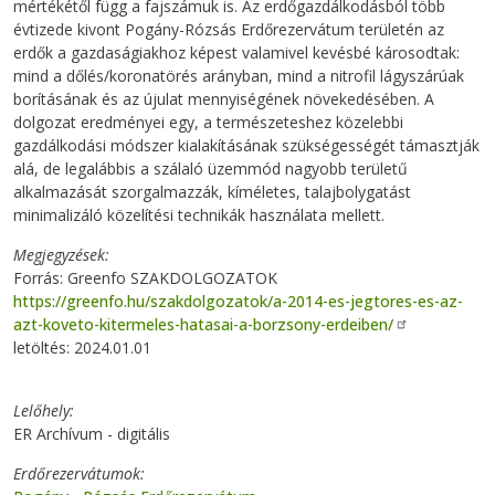
mértékétől függ a fajszámuk is. Az erdőgazdálkodásból több
évtizede kivont Pogány-Rózsás Erdőrezervátum területén az
erdők a gazdaságiakhoz képest valamivel kevésbé károsodtak:
mind a dőlés/koronatörés arányban, mind a nitrofil lágyszárúak
borításának és az újulat mennyiségének növekedésében. A
dolgozat eredményei egy, a természeteshez közelebbi
gazdálkodási módszer kialakításának szükségességét támasztják
alá, de legalábbis a szálaló üzemmód nagyobb területű
alkalmazását szorgalmazzák, kíméletes, talajbolygatást
minimalizáló közelítési technikák használata mellett.
Megjegyzések
Forrás: Greenfo SZAKDOLGOZATOK
https://greenfo.hu/szakdolgozatok/a-2014-es-jegtores-es-az-
azt-koveto-kitermeles-hatasai-a-borzsony-erdeiben/
letöltés: 2024.01.01
Lelőhely
ER Archívum - digitális
Erdőrezervátumok