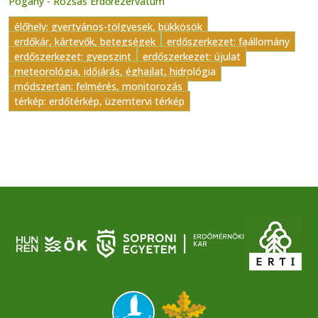
Pogány - Rózsás Erdőrezervátum
élőhely: gyertyános-tölgyesek, bükkösök
erdőkár, kártevők, betegségek
erdőszerkezet: faállomány
erdőszerkezet: gyepszint
erdőszerkezet: újulat
meteorológia, időjárás, éghajlat, hidrológia
módszertan: felmérés, monitorozás
térkép: erdőtérkép, üzemtervi térkép