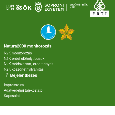
Natura2000 monitorozás
N2K monitorozás
N2K erdei élőhelytípusok
N2K módszertan, eredmények
N2K köszönetnyilvánítás
User account menu
Bejelentkezés
Lábléc
Impresszum
Adatvédelmi tájékoztató
Kapcsolat