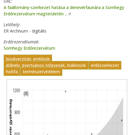
URL
A faállomány-szerkezet hatása a denevérfaunára a Somhegy
Erdőrezervátum magterületén ...
Lelőhely
ER Archívum - digitális
Erdőrezervátumok
Somhegy Erdőrezervátum
biodiverzitás: emlősök
élőhely: gyertyános-tölgyesek, bükkösök
erdőszerkezet
holtfa
természetvédelem