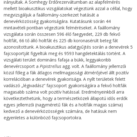
irányultak. A Somhegy Erdőrezervátumban az alapfelmérés
mellett bioakusztikus vizsgálatokat végeztünk azzal a céllal, hogy
megvizsgáljuk a faállomány-szerkezet hatását a
denevérközösség gyakoriságára. Kutatásunk során 44
mintavételi pontban végeztünk felméréseket. A faállomány
vizsgálata során összesen 596 élő faegyedet, 229 db fekvő
holtfát, 66 tő álló holtfát és 225 db koronasérült beteg fát
azonosítottunk. A bioakusztikus adatgyűjtés során a denevérek 5
fajcsoportját figyeltük meg és 9593 hangdetektálás történt. A
vizsgálati terület domináns fafaja a bükk, leggyakoribb
denevércsoport a
Pipistrellus
agg. volt. A faállomány jellemzői
közül főleg a fák átlagos mellmagassági átmérőjével állt pozitív
korrelációban a denevérek gyakorisága. A nyílt területek felett
vadászó „légivadász” fajcsoport gyakoriságára a fekvő holtfák
magasabb száma volt pozitív hatással. Eredményeinkből arra
következtethetünk, hogy a természetközeli állapotú idős erdők
egyes jellemzői (nagyméretű fák és a holtfák magas száma)
kedvező a denevérközösségek számára, de hatásuk nem
egyenletes a különböző fajcsoportokra.