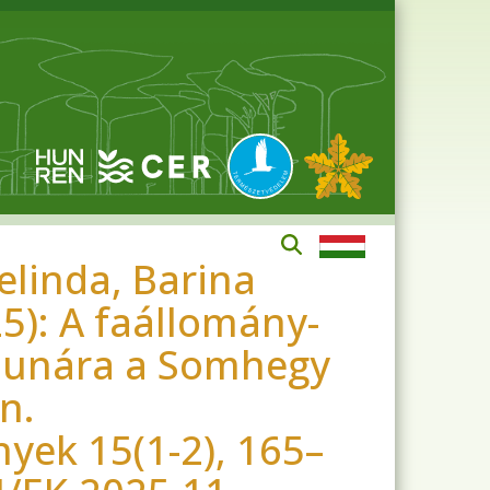
elinda, Barina
5): A faállomány-
faunára a Somhegy
n.
yek 15(1-2), 165–