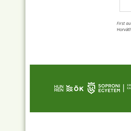
First a
Horváth