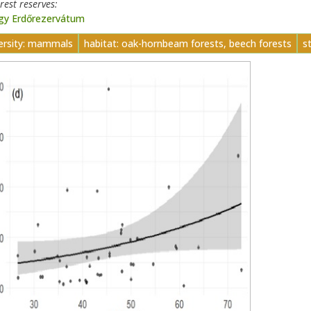
orest reserves
y Erdőrezervátum
versity: mammals
habitat: oak-hornbeam forests, beech forests
s