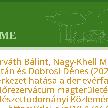
rváth Bálint, Nagy-Khell M
ltán és Dobrosi Dénes (202
erkezet hatása a denevér
dőrezervátum magterületé
dészettudományi Közlemén