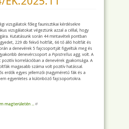
4/EK.2025.11
gi vizsgálatok főleg faunisztikai kérdésekre
us vizsgálatokat végeztünk azzal a céllal, hogy
gára. Kutatásunk során 44 mintavételi pontban
edet, 229 db fekvő holtfát, 66 tő álló holtfát és
orán a denevérek 5 fajcsoportját figyeltük meg és
eggyakoribb denevércsoport a
Pipistrellus
agg. volt. A
t pozitív korrelációban a denevérek gyakorisága. A
holtfák magasabb száma volt pozitív hatással.
ős erdők egyes jellemzői (nagyméretű fák és a
em egyenletes a különböző fajcsoportokra.
 magterületén ...