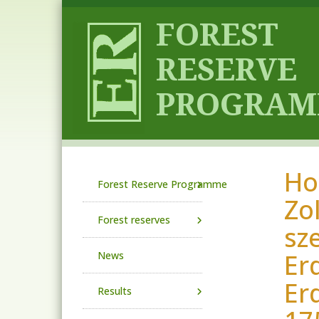
Skip to main content
Ho
Main navigation
Forest Reserve Programme
Zo
Forest reserves
sz
Er
News
Er
Results