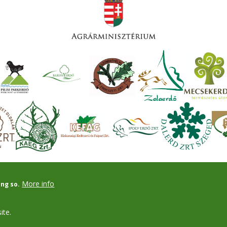
More info
ing so.
ite.