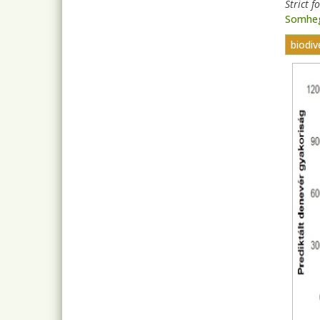
Strict f
Somheg
biodi