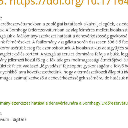
5. https://doi.org/10.1716
t
 erdőrezervátumokban a zoológiai kutatások alkalmi jellegűek, az eddi
tak. A Somhegy Erdőrezervátumban az alapfelmérés mellett bioakusztik
gáljuk a faállomány-szerkezet hatását a denevérközösség gyakorisá
nk felméréseket. A faállomány vizsgálata során összesen 596 élő faegy
koronasérült beteg fát azonosítottunk. A bioakusztikus adatgyűjtés s
ngdetektálás történt. A vizsgálati terület domináns fafaja a bükk, l
ány jellemzői közül főleg a fák átlagos mellmagassági átmérőjével áll
erületek felett vadászó „légivadász” fajcsoport gyakoriságára a fekvő 
yeinkből arra következtethetünk, hogy a természetközeli állapotú id
k magas száma) kedvező a denevérközösségek számára, de hatásuk n
omány-szerkezet hatása a denevérfaunára a Somhegy Erdőrezervátum
n
ívum - digitális