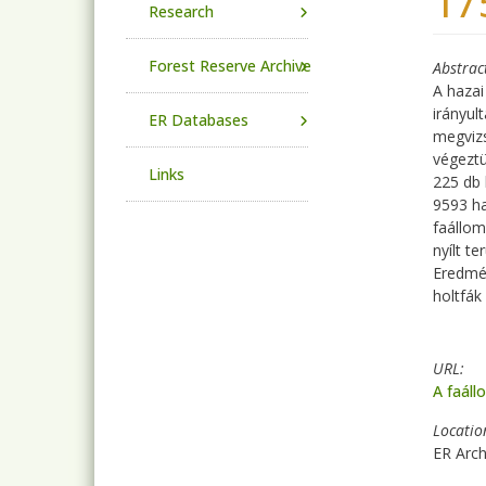
17
Research
Forest Reserve Archive
Abstrac
A hazai
irányul
ER Databases
megvizs
végeztü
Links
225 db 
9593 ha
faállom
nyílt t
Eredmén
holtfá
URL
A faáll
Locatio
ER Arch