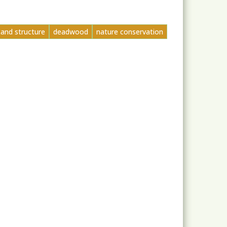
tand structure
deadwood
nature conservation