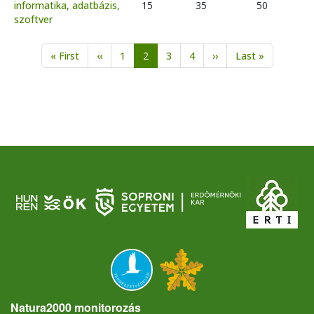
informatika, adatbázis,
15
35
50
szoftver
Oldalszámozás
Első oldal
Előző oldal
Következő oldal
Utolsó olda
« First
‹‹
1
2
3
4
››
Last »
Natura2000 monitorozás