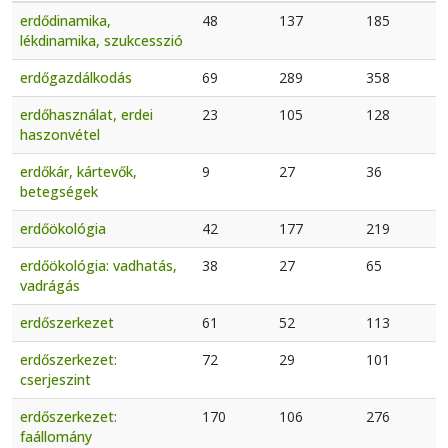
erdődinamika,
48
137
185
lékdinamika, szukcesszió
erdőgazdálkodás
69
289
358
erdőhasználat, erdei
23
105
128
haszonvétel
erdőkár, kártevők,
9
27
36
betegségek
erdőökológia
42
177
219
erdőökológia: vadhatás,
38
27
65
vadrágás
erdőszerkezet
61
52
113
erdőszerkezet:
72
29
101
cserjeszint
erdőszerkezet:
170
106
276
faállomány