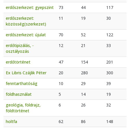
erdőszerkezet: gyepszint
73
44
117
erdőszerkezet:
11
19
30
közösség(szerkezet)
erdőszerkezet: újulat
70
52
122
erdőtipizálás, -
12
21
33
osztályozás
erdőtörténet
47
154
201
Ex Libris Czájlik Péter
20
280
300
fenntarthatóság
10
29
39
földhasználat
5
14
19
geológia, földrajz,
6
26
32
földtörténet
holtfa
62
86
148