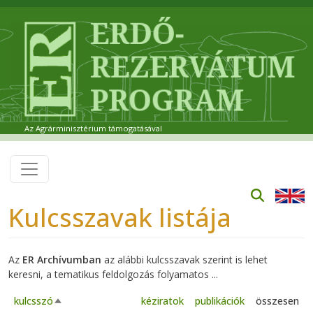
Ugrás a tartalomra
Az Agrárminisztérium támogatásával
Kulcsszavak listája
Az
ER Archívumban
az alábbi kulcsszavak szerint is lehet
keresni, a tematikus feldolgozás folyamatos ...
kulcsszó
kéziratok
publikációk
összesen
Csökkenő rendezés