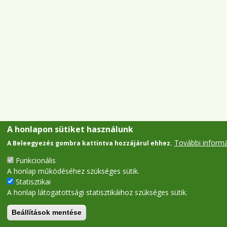
A honlapon sütiket használunk
További inform
A Beleegyezés gombra kattintva hozzájárul ehhez.
Funkcionális
A honlap működéséhez szükséges sütik.
Statisztikai
A honlap látogatottsági statisztikáihoz szükséges sütik.
Beállítások mentése