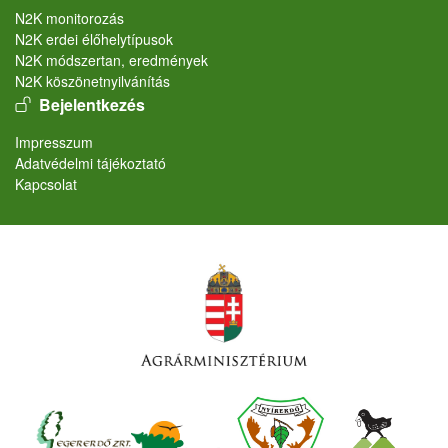
N2K monitorozás
N2K erdei élőhelytípusok
N2K módszertan, eredmények
N2K köszönetnyilvánítás
User account menu
Bejelentkezés
Lábléc
Impresszum
Adatvédelmi tájékoztató
Kapcsolat