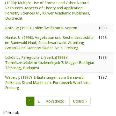
(1999): Multiple Use of Forests and Other Natural
Resources. Aspects of Theory and Application.
Forestry Sciences 61, Kluwer Academic Publishers,
Dordrecht
Roth Gy (1999): Erdőműveléstan II. Sopron
1999
Hanke, U. (1998): Vegetation und Bestandesstruktur
1998
im Bannwald Napf, Südschwarzwald. Abteilung
Botanik und Standortskunde Nr. 6. Freiburg
Lőkös L., Peregovits L.(szerk.)(1998):
1998
Természetvédelmi közlemények 7. Magyar Biológiai
Társaság, Budapest
Weber, J. (1997): Erläuterungen zum Bannwald
1997
Reißinsel; Stand Mannheim, Forstbezirk Weinheim.
Freiburg
Oldalszámozás
Következő oldal
Utolsó oldal
1
2
Következő ›
Utolsó »
Kéziratok