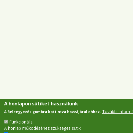
A honlapon sütiket használunk
További inform
A Beleegyezés gombra kattintva hozzájárul ehhez.
Funkcionális
A honlap működéséhez szükséges sütik.