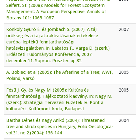
Seifert, St. (2008): Models for Forest Ecosystem
Management: A European Perspective. Annals of
Botany 101: 1065-1087.
Konkoly Gyuró É. és Jombach S. (2007): A táji
2007
örökség és a táj attraktivitásának értékelése
európai léptékű fenntarthatósági
hatásvizsgálatban. In: Lakatos F., Varga D. (szerk.):
Erdészeti Tudományos Konferencia, 2007.
december 11. Sopron, Poszter. pp:82.
A. Bobiec; et al (2005): The Afterline of a Tree; WWF,
2005
Poland, Varsó
Fésű J. Gy. és Nagy M. (2005): Kultúra és
2005
fenntarthatóság. Tájékoztató kiadvány. In: Nagy M.
(szerk.): Stratégiai Tervezési Füzetek IV. Pont a
kultúráért. Kultúrpont Iroda, Budapest
Bartha Dénes és nagy Anikó (2004): Threatened
2004
tree and shrub species in Hungary; Folia Oecologica-
vol.31. no.2.(2004): 136-144