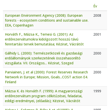
Év
European Environment Agency (2008): European
2008
forests - ecosystem conditions and sustainable use.
EEA, Copenhagen
Horváth F., Mázsa K., Temesi G. (2001): Az
2001
erdőrezervátumokra kidolgozott hosszú távú
fenntartási tervek bemutatása; Kézirat, Vácrátót
Gálhidy L. (2000): Természetközeli és gazdasági
2000
erdőállományok szerkezetének összehasonlító
vizsgálata. VII. Országos... Kézirat, Szeged
Parviainen, J. et al (2000): Forest Reserves Research
2000
Network in Europe; Mission, Goals...COST action E4.
Finland
Mázsa K. és Horváth F. (1999): A magyarországi
1999
erdőrezervátum program célkitűzései, feladatai,
eddigi eredményei, (előadás); Kézirat, Vácrátót
Halupa L, Solymos R, Béky A et al(1995): A
1995