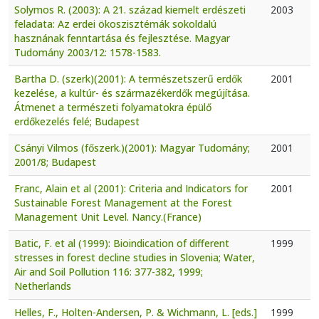
Solymos R. (2003): A 21. század kiemelt erdészeti
2003
feladata: Az erdei ökoszisztémák sokoldalú
hasznának fenntartása és fejlesztése. Magyar
Tudomány 2003/12: 1578-1583.
Bartha D. (szerk)(2001): A természetszerű erdők
2001
kezelése, a kultúr- és származékerdők megújítása.
Átmenet a természeti folyamatokra épülő
erdőkezelés felé; Budapest
Csányi Vilmos (főszerk.)(2001): Magyar Tudomány;
2001
2001/8; Budapest
Franc, Alain et al (2001): Criteria and Indicators for
2001
Sustainable Forest Management at the Forest
Management Unit Level. Nancy.(France)
Batic, F. et al (1999): Bioindication of different
1999
stresses in forest decline studies in Slovenia; Water,
Air and Soil Pollution 116: 377-382, 1999;
Netherlands
Helles, F., Holten-Andersen, P. & Wichmann, L. [eds.]
1999