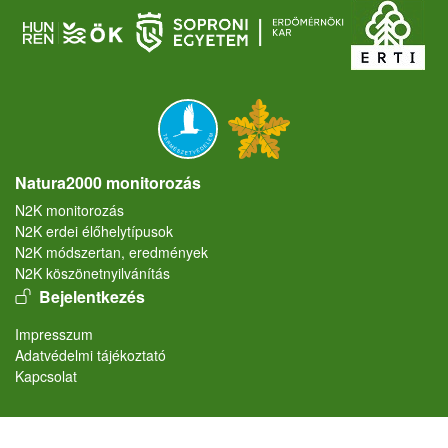
Natura2000 monitorozás
N2K monitorozás
N2K erdei élőhelytípusok
N2K módszertan, eredmények
N2K köszönetnyilvánítás
User account menu
Bejelentkezés
Lábléc
Impresszum
Adatvédelmi tájékoztató
Kapcsolat