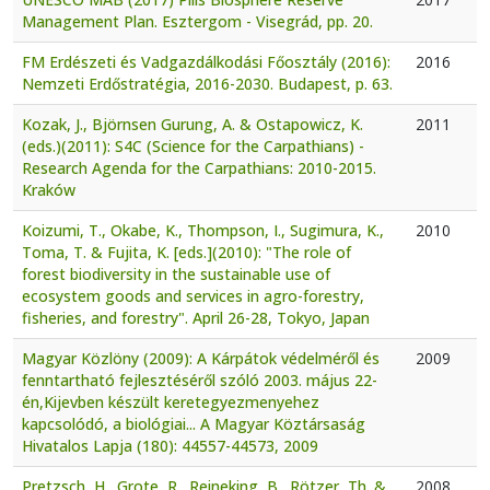
Management Plan. Esztergom - Visegrád, pp. 20.
FM Erdészeti és Vadgazdálkodási Főosztály (2016):
2016
Nemzeti Erdőstratégia, 2016-2030. Budapest, p. 63.
Kozak, J., Björnsen Gurung, A. & Ostapowicz, K.
2011
(eds.)(2011): S4C (Science for the Carpathians) -
Research Agenda for the Carpathians: 2010-2015.
Kraków
Koizumi, T., Okabe, K., Thompson, I., Sugimura, K.,
2010
Toma, T. & Fujita, K. [eds.](2010): "The role of
forest biodiversity in the sustainable use of
ecosystem goods and services in agro-forestry,
fisheries, and forestry". April 26-28, Tokyo, Japan
Magyar Közlöny (2009): A Kárpátok védelméről és
2009
fenntartható fejlesztéséről szóló 2003. május 22-
én,Kijevben készült keretegyezmenyehez
kapcsolódó, a biológiai... A Magyar Köztársaság
Hivatalos Lapja (180): 44557-44573, 2009
Pretzsch, H., Grote, R., Reineking, B., Rötzer, Th. &
2008