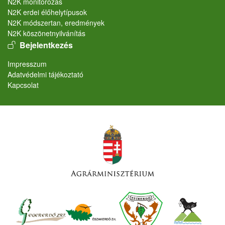
N2K monitorozás
N2K erdei élőhelytípusok
N2K módszertan, eredmények
N2K köszönetnyilvánítás
User account menu
Bejelentkezés
Lábléc
Impresszum
Adatvédelmi tájékoztató
Kapcsolat