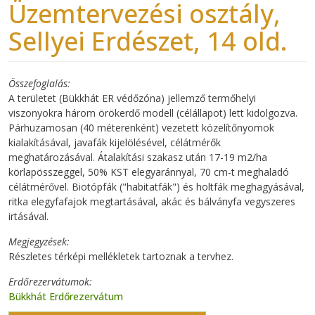
Üzemtervezési osztály,
Sellyei Erdészet, 14 old.
Összefoglalás
A területet (Bükkhát ER védőzóna) jellemző termőhelyi
viszonyokra három örökerdő modell (célállapot) lett kidolgozva.
Párhuzamosan (40 méterenként) vezetett közelítőnyomok
kialakításával, javafák kijelölésével, célátmérők
meghatározásával. Átalakítási szakasz után 17-19 m2/ha
körlapösszeggel, 50% KST elegyaránnyal, 70 cm-t meghaladó
célátmérővel. Biotópfák ("habitatfák") és holtfák meghagyásával,
ritka elegyfafajok megtartásával, akác és bálványfa vegyszeres
irtásával.
Megjegyzések
Részletes térképi mellékletek tartoznak a tervhez.
Erdőrezervátumok
Bükkhát Erdőrezervátum