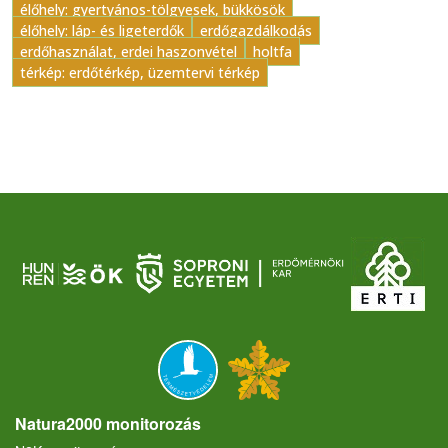
élőhely: gyertyános-tölgyesek, bükkösök
élőhely: láp- és ligeterdők
erdőgazdálkodás
erdőhasználat, erdei haszonvétel
holtfa
térkép: erdőtérkép, üzemtervi térkép
Natura2000 monitorozás