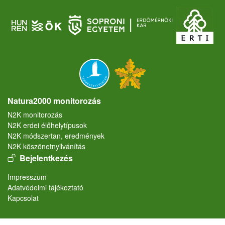
Natura2000 monitorozás
N2K monitorozás
N2K erdei élőhelytípusok
N2K módszertan, eredmények
N2K köszönetnyilvánítás
User account menu
Bejelentkezés
Lábléc
Impresszum
Adatvédelmi tájékoztató
Kapcsolat