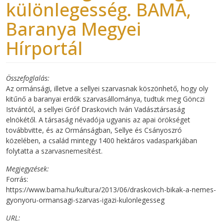
különlegesség. BAMA,
Baranya Megyei
Hírportál
Összefoglalás
Az ormánsági, illetve a sellyei szarvasnak köszönhető, hogy oly
kitűnő a baranyai erdők szarvasállománya, tudtuk meg Gönczi
Istvántól, a sellyei Gróf Draskovich Iván Vadásztársaság
elnökétől. A társaság névadója ugyanis az apai örökséget
továbbvitte, és az Ormánságban, Sellye és Csányoszró
közelében, a család mintegy 1400 hektáros vadasparkjában
folytatta a szarvasnemesítést.
Megjegyzések
Forrás:
https://www.bama.hu/kultura/2013/06/draskovich-bikak-a-nemes-
gyonyoru-ormansagi-szarvas-igazi-kulonlegesseg
URL