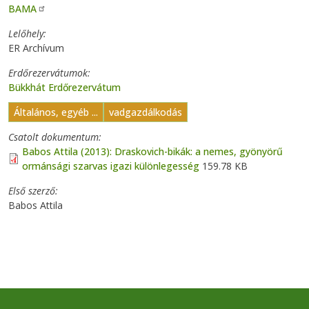
BAMA
Lelőhely
ER Archívum
Erdőrezervátumok
Bükkhát Erdőrezervátum
Általános, egyéb ...
vadgazdálkodás
Csatolt dokumentum
Babos Attila (2013): Draskovich-bikák: a nemes, gyönyörű
ormánsági szarvas igazi különlegesség
159.78 KB
Első szerző
Babos Attila