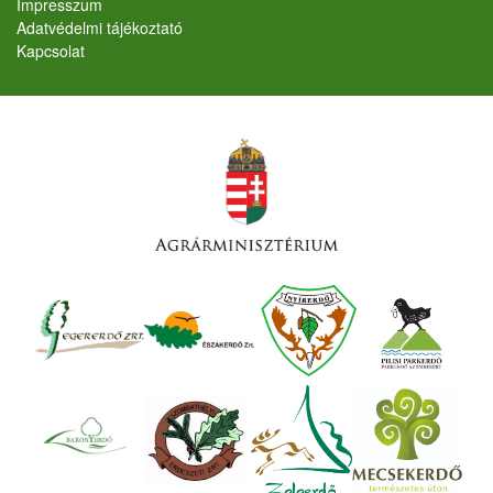
Lábléc
Impresszum
Adatvédelmi tájékoztató
Kapcsolat