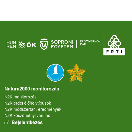
Natura2000 monitorozás
N2K monitorozás
N2K erdei élőhelytípusok
N2K módszertan, eredmények
N2K köszönetnyilvánítás
User account menu
Bejelentkezés