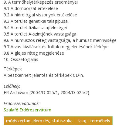
9. A termőhelytérképezés eredményei
9.1 A domborzat értékelése
9.2 A hidrológiai viszonyok értékelése
9.3 A terület genetikai talajtípusai
9.4 A terület fizikai talajféleségei
9.5 A terület A-szintjének vastagsága
9.6 A humuszos réteg vastagsága, a humusz mennyisége
9.7 A vas-kiválások és foltok megjelenésének térképe
9.8 A glejes réteg megjelenése
10. Összefoglalás
Térképek
A beszkennelt jelentés és térképek CD-n.
Lelőhely
ER Archívum (2004/D-025/1, 2004/D-025/2)
Erdőrezervátumok
Szalafő Erdőrezervátum
módszertan: elemzés, statisztika
talaj - termőhely