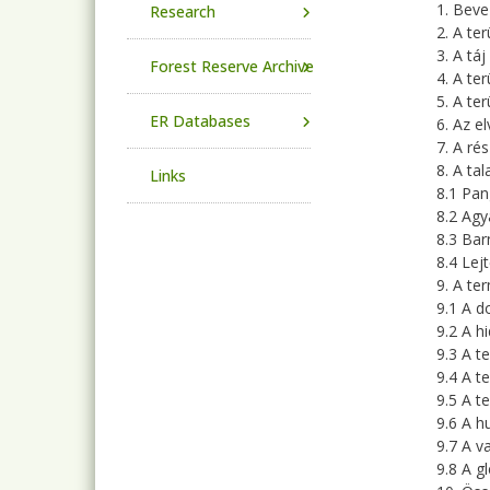
1. Beve
Research
2. A te
3. A tá
Forest Reserve Archive
4. A ter
5. A te
ER Databases
6. Az e
7. A ré
8. A ta
Links
8.1 Pan
8.2 Ag
8.3 Bar
8.4 Lej
9. A te
9.1 A d
9.2 A h
9.3 A te
9.4 A te
9.5 A t
9.6 A 
9.7 A v
9.8 A g