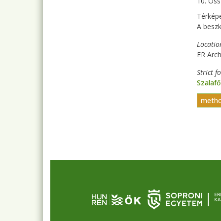
10. Öss
Térkép
A beszk
Locatio
ER Arc
Strict f
Szalafő
method