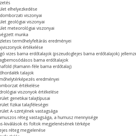
zetés
rület elhelyezkedése
j domborzati viszonyai
ület geológiai viszonyai
rület meteorológiai viszonyai
lvégzett munka
szletes termőhelyfeltárás eredményei
lajviszonyok értékelése
gó vizes barna erdőtalajok (pszeudoglejes barna erdőtalajok) jellemz
yagbemosódásos barna erdőtalajok
naföld (Ramann-féle barna erdőtalaj)
tőhordalék talajok
rmőhelytérképezés eredményei
omborzat értékelése
idrológiai viszonyok értékelése
rület genetikai talajtípusai
rület fizikai talajféleségei
erület A-szintjének vastagsága
humuszos réteg vastagsága, a humusz mennyisége
as-kiválások és foltok megjelenésének térképe
lejes réteg megjelenése