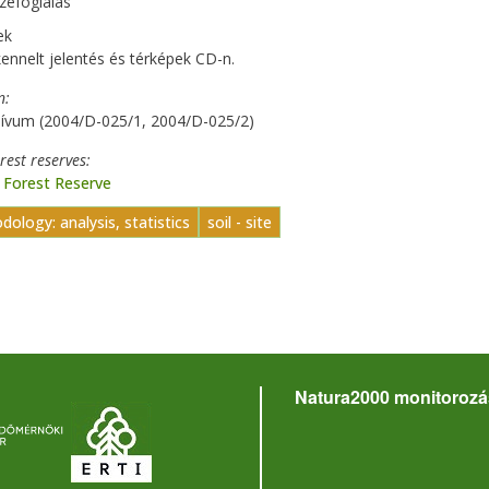
zefoglalás
ek
ennelt jelentés és térképek CD-n.
n
hívum (2004/D-025/1, 2004/D-025/2)
orest reserves
 Forest Reserve
ology: analysis, statistics
soil - site
Natura2000 monitorozá