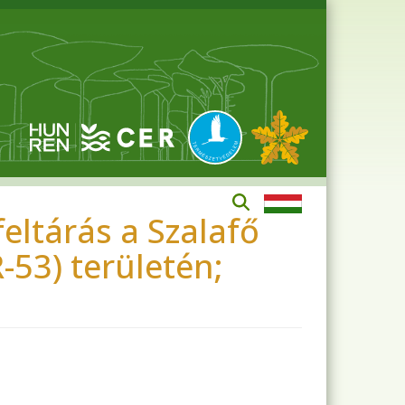
feltárás a Szalafő
53) területén;