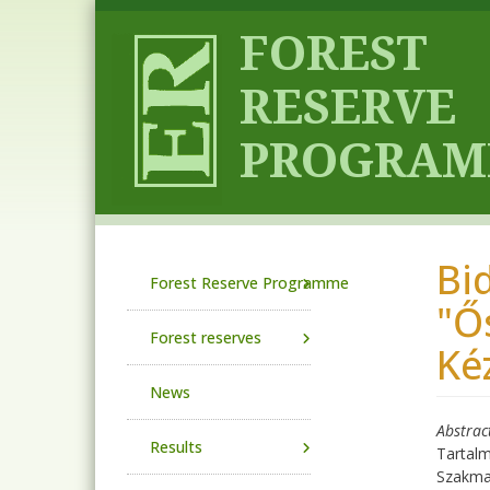
Skip to main content
Bi
Main navigation
Forest Reserve Programme
"Ő
Forest reserves
Ké
News
Abstrac
Results
Tartalm
Szakmai