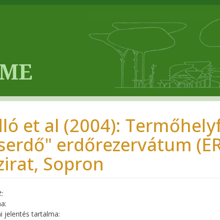
dló et al (2004): Termőhely
serdő" erdőrezervátum (ER-
zirat, Sopron
t
a:
 jelentés tartalma: