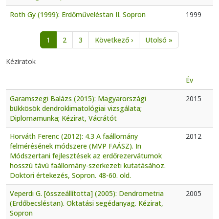
Roth Gy (1999): Erdőműveléstan II. Sopron
1999
Oldalszámozás
Következő oldal
Utolsó oldal
1
2
3
Következő ›
Utolsó »
Kéziratok
Év
Garamszegi Balázs (2015): Magyarországi
2015
bükkösök dendroklimatológiai vizsgálata;
Diplomamunka; Kézirat, Vácrátót
Horváth Ferenc (2012): 4.3 A faállomány
2012
felmérésének módszere (MVP FAÁSZ). In
Módszertani fejlesztések az erdőrezervátumok
hosszú távú faállomány-szerkezeti kutatásához.
Doktori értekezés, Sopron. 48-60. old.
Veperdi G. [összeállította] (2005): Dendrometria
2005
(Erdőbecsléstan). Oktatási segédanyag. Kézirat,
Sopron