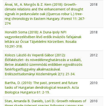
Árvai, M., A. Morgós & Z. Kern (2018): Growth-
2018
climate relations and the enhancement of drought
signals in pedunculate oak (Quercus robur L.) tree-
ring chronology in Eastern Hungary. iForest 11: 267-
274
Horváth Soma (2018): A Duna-Ipoly NPI
2018
vagyonkezelésében lévő erdők inváziós fafajainak
leltára az Ócsai Tájvédelmi Körzetben. Rosalia
10:291-318.
Kolozs László és Veperdi Gábor (2012):
2012
Élőfakészlet- és növedékmeghatározás a szálaló,
illetve átalakító üzemmódú erdőkben egyváltozós
fatérfogatfüggvény alkalmazásával.
Erdészettudományi Közlemények 2(1): 21-34.
Bartha, D. (2010): The past, present and future
2010
tasks of Hungarian dendrological research. Acta
Biologica Hungarica 61: 2-19.
Stan, Amanda B. Daniels, Lori D.: Growth releases of
2010
three shade-tolerant species following canopy gap