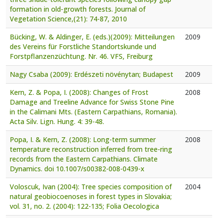
formation in old-growth forests. Journal of
Vegetation Science,(21): 74-87, 2010
Bücking, W. & Aldinger, E. (eds.)(2009): Mitteilungen
2009
des Vereins für Forstliche Standortskunde und
Forstpflanzenzüchtung. Nr. 46. VFS, Freiburg
Nagy Csaba (2009): Erdészeti növénytan; Budapest
2009
Kern, Z. & Popa, I. (2008): Changes of Frost
2008
Damage and Treeline Advance for Swiss Stone Pine
in the Calimani Mts. (Eastern Carpathians, Romania).
Acta Silv. Lign. Hung. 4: 39-48.
Popa, I. & Kern, Z. (2008): Long-term summer
2008
temperature reconstruction inferred from tree-ring
records from the Eastern Carpathians. Climate
Dynamics. doi 10.1007/s00382-008-0439-x
Voloscuk, Ivan (2004): Tree species composition of
2004
natural geobiocoenoses in forest types in Slovakia;
vol. 31, no. 2. (2004): 122-135; Folia Oecologica