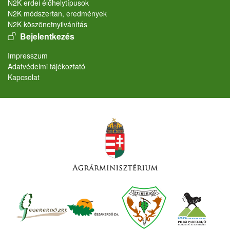
N2K erdei élőhelytípusok
N2K módszertan, eredmények
N2K köszönetnyilvánítás
User account menu
Bejelentkezés
Lábléc
Impresszum
Adatvédelmi tájékoztató
Kapcsolat