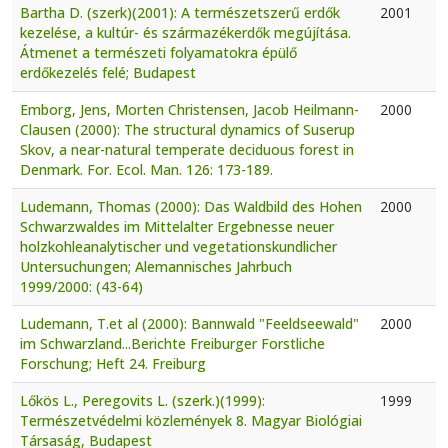
Bartha D. (szerk)(2001): A természetszerű erdők
2001
kezelése, a kultúr- és származékerdők megújítása.
Átmenet a természeti folyamatokra épülő
erdőkezelés felé; Budapest
Emborg, Jens, Morten Christensen, Jacob Heilmann-
2000
Clausen (2000): The structural dynamics of Suserup
Skov, a near-natural temperate deciduous forest in
Denmark. For. Ecol. Man. 126: 173-189.
Ludemann, Thomas (2000): Das Waldbild des Hohen
2000
Schwarzwaldes im Mittelalter Ergebnesse neuer
holzkohleanalytischer und vegetationskundlicher
Untersuchungen; Alemannisches Jahrbuch
1999/2000: (43-64)
Ludemann, T.et al (2000): Bannwald "Feeldseewald"
2000
im Schwarzland...Berichte Freiburger Forstliche
Forschung; Heft 24. Freiburg
Lőkös L., Peregovits L. (szerk.)(1999):
1999
Természetvédelmi közlemények 8. Magyar Biológiai
Társaság, Budapest