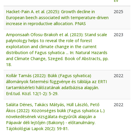
Év
Hacket-Pain A. et al. (2025): Growth decline in
2025
European beech associated with temperature-driven
increase in reproductive allocation. PNAS
Amponsaah Ofosu-Brakoh et al. (2023): Stand scale
2023
palynology helps to reveal the role of forest
exploitation and climate change in the current
distribution of Fagus sylvatica ... In: Natural Hazards
and Climate Change, Szeged. Book of Abstracts, pp.
18.
Kollár Tamás (2022): Bükk (Fagus sylvatica)
2022
állományok fatermési függvénye és táblája az ERTI
tartamkísérleti hálózatának adatbázisa alapján.
Erd.tud. Közl. 12(1-2): 5-29.
Saláta Dénes, Takács Mátyás, Hüll László, Pető
2022
Ákos (2022): Közönséges bükk (Fagus sylvatica L.)
növekedésének vizsgálata évgyűrűk alapján a
Pápavár déli lejtőjén (Bakony) - előtanulmány.
Tájökológiai Lapok 20(2): 59-81.