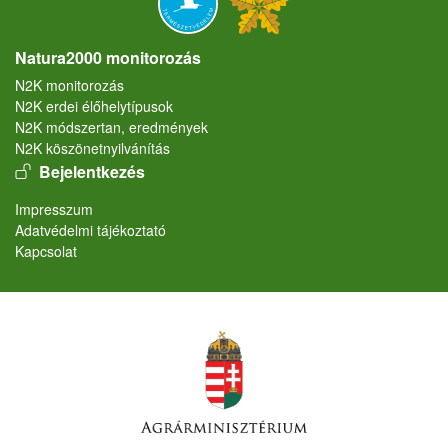
Natura2000 monitorozás
N2K monitorozás
N2K erdei élőhelytípusok
N2K módszertan, eredmények
N2K köszönetnyilvánítás
User account menu
Bejelentkezés
Lábléc
Impresszum
Adatvédelmi tájékoztató
Kapcsolat